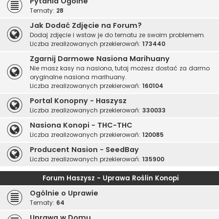
Pytania Ogólne
Tematy:
28
Jak Dodać Zdjęcie na Forum?
Dodaj zdjęcie i wstaw je do tematu ze swoim problemem.
Liczba zrealizowanych przekierowań:
173440
Zgarnij Darmowe Nasiona Marihuany
Nie masz kasy na nasiona, tutaj możesz dostać za darmo
oryginalne nasiona marihuany.
Liczba zrealizowanych przekierowań:
160104
Portal Konopny - Haszysz
Liczba zrealizowanych przekierowań:
330033
Nasiona Konopi - THC-THC
Liczba zrealizowanych przekierowań:
120085
Producent Nasion - SeedBay
Liczba zrealizowanych przekierowań:
135900
Forum Haszysz - Uprawa Roślin Konopi
Ogólnie o Uprawie
Tematy:
64
Uprawa w Domu