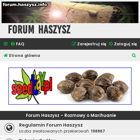
Forum Haszysz
FAQ
Zarejestruj się
Zaloguj się
S
Strona główna
z
u
k
a
j
Forum Haszysz - Rozmowy o Marihuanie
Regulamin Forum Haszysz
Liczba zrealizowanych przekierowań:
198867