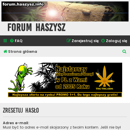
Forum Haszysz
FAQ
Zarejestruj się
Zaloguj się
S
Strona główna
z
u
k
a
j
Zresetuj hasło
Adres e-mail:
Musi być to adres e-mail skojarzony z twoim kontem. Jeśli nie był