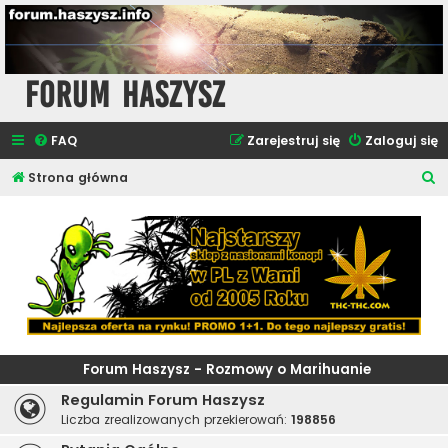
Forum Haszysz
FAQ
Zarejestruj się
Zaloguj się
S
Strona główna
z
u
k
a
j
Forum Haszysz - Rozmowy o Marihuanie
Regulamin Forum Haszysz
Liczba zrealizowanych przekierowań:
198856