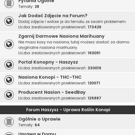
Pytania Ogólne
Tematy:
28
Jak Dodać Zdjęcie na Forum?
Dodaj zdjęcie i wstaw je do tematu ze swoim problemem.
Liczba zrealizowanych przekierowań:
173429
Zgarnij Darmowe Nasiona Marihuany
Nie masz kasy na nasiona, tutaj możesz dostać za darmo
oryginalne nasiona marihuany.
Liczba zrealizowanych przekierowań:
160091
Portal Konopny - Haszysz
Liczba zrealizowanych przekierowań:
330019
Nasiona Konopi - THC-THC
Liczba zrealizowanych przekierowań:
120071
Producent Nasion - SeedBay
Liczba zrealizowanych przekierowań:
135887
Forum Haszysz - Uprawa Roślin Konopi
Ogólnie o Uprawie
Tematy:
64
Uprawa w Domu