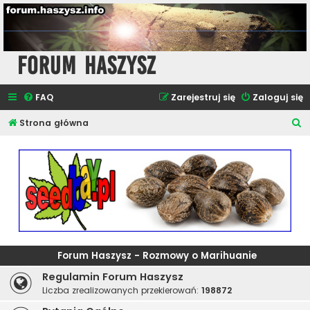
Forum Haszysz
FAQ
Zarejestruj się
Zaloguj się
S
Strona główna
z
u
k
a
j
Forum Haszysz - Rozmowy o Marihuanie
Regulamin Forum Haszysz
Liczba zrealizowanych przekierowań:
198872