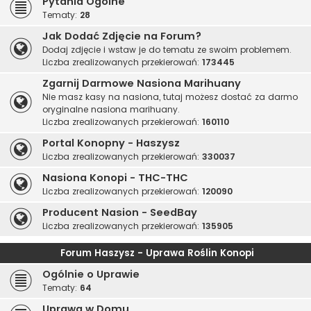
Pytania Ogólne
Tematy:
28
Jak Dodać Zdjęcie na Forum?
Dodaj zdjęcie i wstaw je do tematu ze swoim problemem.
Liczba zrealizowanych przekierowań:
173445
Zgarnij Darmowe Nasiona Marihuany
Nie masz kasy na nasiona, tutaj możesz dostać za darmo
oryginalne nasiona marihuany.
Liczba zrealizowanych przekierowań:
160110
Portal Konopny - Haszysz
Liczba zrealizowanych przekierowań:
330037
Nasiona Konopi - THC-THC
Liczba zrealizowanych przekierowań:
120090
Producent Nasion - SeedBay
Liczba zrealizowanych przekierowań:
135905
Forum Haszysz - Uprawa Roślin Konopi
Ogólnie o Uprawie
Tematy:
64
Uprawa w Domu