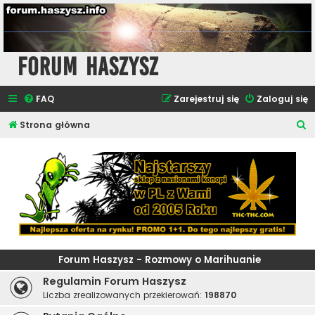
Forum Haszysz
FAQ
Zarejestruj się
Zaloguj się
S
Strona główna
z
u
k
a
j
Forum Haszysz - Rozmowy o Marihuanie
Regulamin Forum Haszysz
Liczba zrealizowanych przekierowań:
198870