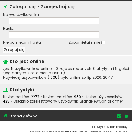
Zaloguj się
•
Zarejestruj się
Nazwa użytkownika:
Hasło:
Nie pamiętam hasła
Zapamiętaj mnie
Kto jest online
Jest
8
użytkowników online :: 0 zarejestrowanych, 0 ukrytych i 8 gości
(wg danych z ostatnich 5 minut)
Najwięcej użytkowników (
1308
) było online 25 lip 2026, 20:47
Statystyki
Liczba postów:
2272
• Liczba tematów:
980
• Liczba użytkowników:
423
• Ostatnio zarejestrowany użytkownik:
BrandNewGanjaFarmer
Strona główna
Flat Style by
Ian Bradley