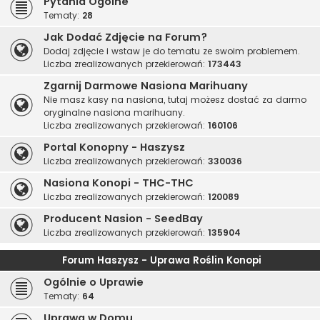
Pytania Ogólne
Tematy:
28
Jak Dodać Zdjęcie na Forum?
Dodaj zdjęcie i wstaw je do tematu ze swoim problemem.
Liczba zrealizowanych przekierowań:
173443
Zgarnij Darmowe Nasiona Marihuany
Nie masz kasy na nasiona, tutaj możesz dostać za darmo
oryginalne nasiona marihuany.
Liczba zrealizowanych przekierowań:
160106
Portal Konopny - Haszysz
Liczba zrealizowanych przekierowań:
330036
Nasiona Konopi - THC-THC
Liczba zrealizowanych przekierowań:
120089
Producent Nasion - SeedBay
Liczba zrealizowanych przekierowań:
135904
Forum Haszysz - Uprawa Roślin Konopi
Ogólnie o Uprawie
Tematy:
64
Uprawa w Domu