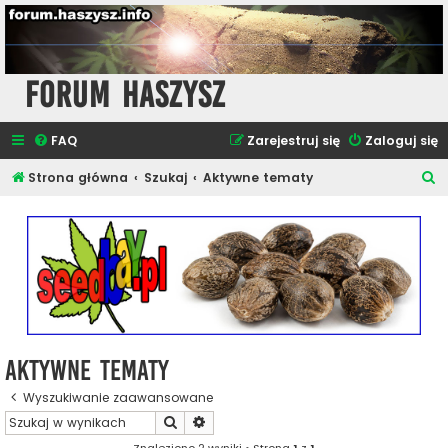
Forum Haszysz
FAQ
Zarejestruj się
Zaloguj się
S
Strona główna
Szukaj
Aktywne tematy
z
u
k
a
j
Aktywne tematy
Wyszukiwanie zaawansowane
Szukaj
Wyszukiwanie zaawansowane