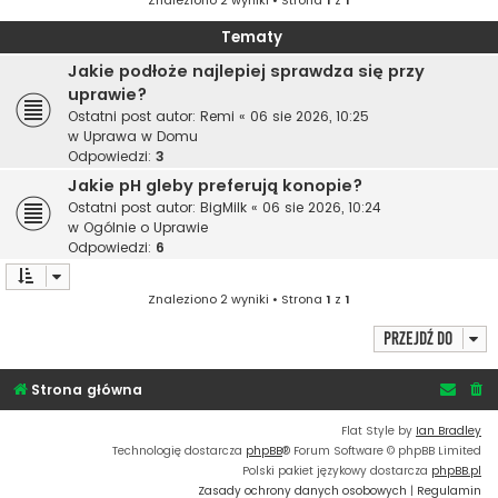
Znaleziono 2 wyniki • Strona
1
z
1
Tematy
Jakie podłoże najlepiej sprawdza się przy
uprawie?
Ostatni post autor:
Remi
«
06 sie 2026, 10:25
w
Uprawa w Domu
Odpowiedzi:
3
Jakie pH gleby preferują konopie?
Ostatni post autor:
BigMilk
«
06 sie 2026, 10:24
w
Ogólnie o Uprawie
Odpowiedzi:
6
Znaleziono 2 wyniki • Strona
1
z
1
Przejdź do
Strona główna
Flat Style by
Ian Bradley
Technologię dostarcza
phpBB
® Forum Software © phpBB Limited
Polski pakiet językowy dostarcza
phpBB.pl
Zasady ochrony danych osobowych
|
Regulamin