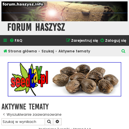
Forum Haszysz
FAQ
Zarejestruj się
Zaloguj się
S
Strona główna
Szukaj
Aktywne tematy
z
u
k
a
j
Aktywne tematy
Wyszukiwanie zaawansowane
Szukaj
Wyszukiwanie zaawansowane