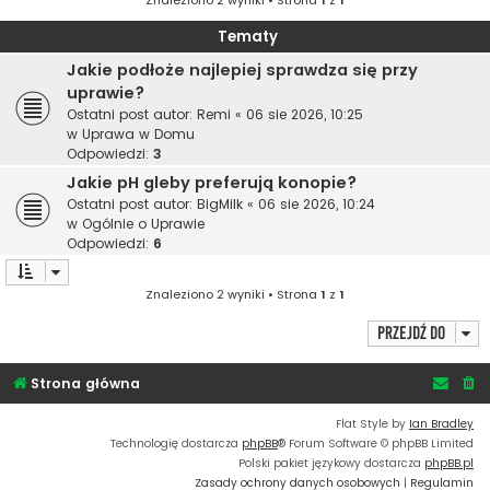
Znaleziono 2 wyniki • Strona
1
z
1
Tematy
Jakie podłoże najlepiej sprawdza się przy
uprawie?
Ostatni post autor:
Remi
«
06 sie 2026, 10:25
w
Uprawa w Domu
Odpowiedzi:
3
Jakie pH gleby preferują konopie?
Ostatni post autor:
BigMilk
«
06 sie 2026, 10:24
w
Ogólnie o Uprawie
Odpowiedzi:
6
Znaleziono 2 wyniki • Strona
1
z
1
Przejdź do
Strona główna
Flat Style by
Ian Bradley
Technologię dostarcza
phpBB
® Forum Software © phpBB Limited
Polski pakiet językowy dostarcza
phpBB.pl
Zasady ochrony danych osobowych
|
Regulamin