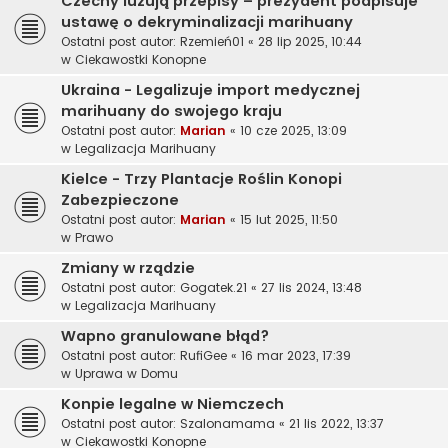
Czechy luzują przepisy – prezydent podpisuje
ustawę o dekryminalizacji marihuany
Ostatni post autor:
Rzemień01
«
28 lip 2025, 10:44
w
Ciekawostki Konopne
Ukraina - Legalizuje import medycznej
marihuany do swojego kraju
Ostatni post autor:
Marian
«
10 cze 2025, 13:09
w
Legalizacja Marihuany
Kielce - Trzy Plantacje Roślin Konopi
Zabezpieczone
Ostatni post autor:
Marian
«
15 lut 2025, 11:50
w
Prawo
Zmiany w rządzie
Ostatni post autor:
Gogatek.21
«
27 lis 2024, 13:48
w
Legalizacja Marihuany
Wapno granulowane błąd?
Ostatni post autor:
RufiGee
«
16 mar 2023, 17:39
w
Uprawa w Domu
Konpie legalne w Niemczech
Ostatni post autor:
Szalonamama
«
21 lis 2022, 13:37
w
Ciekawostki Konopne