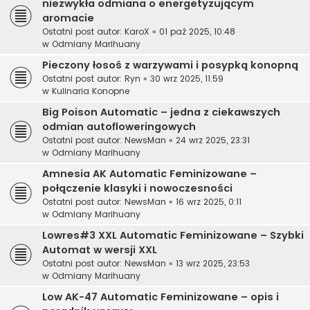
niezwykła odmiana o energetyzującym
aromacie
Ostatni post autor:
KaroX
«
01 paź 2025, 10:48
w
Odmiany Marihuany
Pieczony łosoś z warzywami i posypką konopną
Ostatni post autor:
Ryn
«
30 wrz 2025, 11:59
w
Kulinaria Konopne
Big Poison Automatic – jedna z ciekawszych
odmian autofloweringowych
Ostatni post autor:
NewsMan
«
24 wrz 2025, 23:31
w
Odmiany Marihuany
Amnesia AK Automatic Feminizowane –
połączenie klasyki i nowoczesności
Ostatni post autor:
NewsMan
«
16 wrz 2025, 0:11
w
Odmiany Marihuany
Lowres#3 XXL Automatic Feminizowane – Szybki
Automat w wersji XXL
Ostatni post autor:
NewsMan
«
13 wrz 2025, 23:53
w
Odmiany Marihuany
Low AK-47 Automatic Feminizowane – opis i