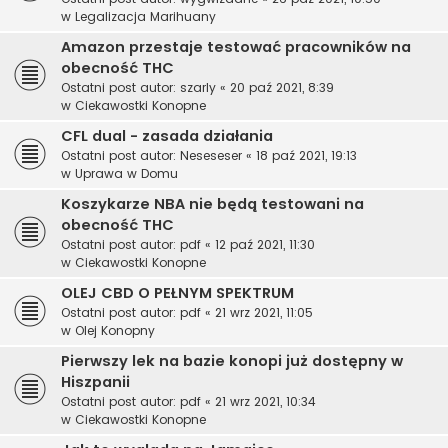
w
Legalizacja Marihuany
Amazon przestaje testować pracowników na
obecność THC
Ostatni post autor:
szarly
«
20 paź 2021, 8:39
w
Ciekawostki Konopne
CFL dual - zasada działania
Ostatni post autor:
Neseseser
«
18 paź 2021, 19:13
w
Uprawa w Domu
Koszykarze NBA nie będą testowani na
obecność THC
Ostatni post autor:
pdf
«
12 paź 2021, 11:30
w
Ciekawostki Konopne
OLEJ CBD O PEŁNYM SPEKTRUM
Ostatni post autor:
pdf
«
21 wrz 2021, 11:05
w
Olej Konopny
Pierwszy lek na bazie konopi już dostępny w
Hiszpanii
Ostatni post autor:
pdf
«
21 wrz 2021, 10:34
w
Ciekawostki Konopne