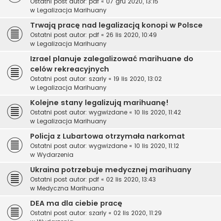
Ostatni post autor:
pdf
«
07 gru 2020, 13:15
w
Legalizacja Marihuany
Trwają pracę nad legalizacją konopi w Polsce
Ostatni post autor:
pdf
«
26 lis 2020, 10:49
w
Legalizacja Marihuany
Izrael planuje zalegalizować marihuane do
celów rekreacyjnych
Ostatni post autor:
szarly
«
19 lis 2020, 13:02
w
Legalizacja Marihuany
Kolejne stany legalizują marihuanę!
Ostatni post autor:
wygwizdane
«
10 lis 2020, 11:42
w
Legalizacja Marihuany
Policja z Lubartowa otrzymała narkomat
Ostatni post autor:
wygwizdane
«
10 lis 2020, 11:12
w
Wydarzenia
Ukraina potrzebuje medycznej marihuany
Ostatni post autor:
pdf
«
02 lis 2020, 13:43
w
Medyczna Marihuana
DEA ma dla ciebie pracę
Ostatni post autor:
szarly
«
02 lis 2020, 11:29