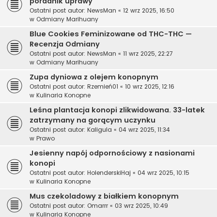
poradnik uprawy
Ostatni post autor:
NewsMan
«
12 wrz 2025, 16:50
w
Odmiany Marihuany
Blue Cookies Feminizowane od THC-THC —
Recenzja Odmiany
Ostatni post autor:
NewsMan
«
11 wrz 2025, 22:27
w
Odmiany Marihuany
Zupa dyniowa z olejem konopnym
Ostatni post autor:
Rzemień01
«
10 wrz 2025, 12:16
w
Kulinaria Konopne
Leśna plantacja konopi zlikwidowana. 33-latek
zatrzymany na gorącym uczynku
Ostatni post autor:
Kaligula
«
04 wrz 2025, 11:34
w
Prawo
Jesienny napój odpornościowy z nasionami
konopi
Ostatni post autor:
HolenderskiHaj
«
04 wrz 2025, 10:15
w
Kulinaria Konopne
Mus czekoladowy z białkiem konopnym
Ostatni post autor:
Omarrr
«
03 wrz 2025, 10:49
w
Kulinaria Konopne