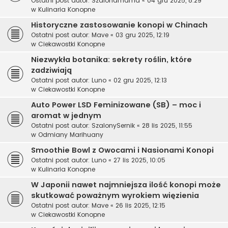
Ostatni post autor:
Szalonamama
«
04 gru 2025, 8:29
w
Kulinaria Konopne
Historyczne zastosowanie konopi w Chinach
Ostatni post autor:
Mave
«
03 gru 2025, 12:19
w
Ciekawostki Konopne
Niezwykła botanika: sekrety roślin, które
zadziwiają
Ostatni post autor:
Luno
«
02 gru 2025, 12:13
w
Ciekawostki Konopne
Auto Power LSD Feminizowane (SB) – moc i
aromat w jednym
Ostatni post autor:
SzalonySernik
«
28 lis 2025, 11:55
w
Odmiany Marihuany
Smoothie Bowl z Owocami i Nasionami Konopi
Ostatni post autor:
Luno
«
27 lis 2025, 10:05
w
Kulinaria Konopne
W Japonii nawet najmniejsza ilość konopi może
skutkować poważnym wyrokiem więzienia
Ostatni post autor:
Mave
«
26 lis 2025, 12:15
w
Ciekawostki Konopne