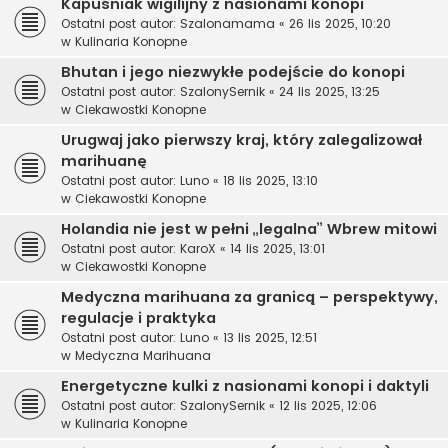
Kapuśniak wigilijny z nasionami konopi
Ostatni post autor:
Szalonamama
«
26 lis 2025, 10:20
w
Kulinaria Konopne
Bhutan i jego niezwykłe podejście do konopi
Ostatni post autor:
SzalonySernik
«
24 lis 2025, 13:25
w
Ciekawostki Konopne
Urugwaj jako pierwszy kraj, który zalegalizował
marihuanę
Ostatni post autor:
Luno
«
18 lis 2025, 13:10
w
Ciekawostki Konopne
Holandia nie jest w pełni „legalna” Wbrew mitowi
Ostatni post autor:
KaroX
«
14 lis 2025, 13:01
w
Ciekawostki Konopne
Medyczna marihuana za granicą – perspektywy,
regulacje i praktyka
Ostatni post autor:
Luno
«
13 lis 2025, 12:51
w
Medyczna Marihuana
Energetyczne kulki z nasionami konopi i daktyli
Ostatni post autor:
SzalonySernik
«
12 lis 2025, 12:06
w
Kulinaria Konopne