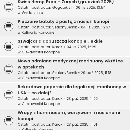
Swiss Hemp Expo – Zurych (grudzień 2025)
Ostatni post autor:
Gogatek.21
«
06 lis 2025, 13:54
w
Wydarzenia
Pieczone bataty z pastą z nasion konopi
Ostatni post autor:
SzalonySernik
«
04 lis 2025, 12:37
w
Kulinaria Konopne
Szwajcaria dopuszcza konopie „lekkie”
Ostatni post autor:
KaroX
«
04 lis 2025, 12:29
w
Ciekawostki Konopne
Nowa odmiana medycznej marihuany wkrótce
w aptekach
Ostatni post autor:
SzalonySernik
«
29 paź 2025, 11:18
w
Ciekawostki Konopne
Rekordowe poparcie dla legalizacji marihuany w
USA – co dalej?
Ostatni post autor:
KaroX
«
23 paź 2025, 11:25
w
Ciekawostki Konopne
Wrapy z hummusem, warzywami i nasionami
konopi
Ostatni post autor:
KaroX
«
23 paź 2025, 11:01
w
Kulinaria Konopne