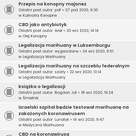
Przepis na konopny majonez
Ostatni post autor:
pdf
«
07 paź 2020, 9:30
w
Kulinaria Konopne
CBD jako antybiotyk
Ostatni post autor:
Ariel
«
30 wrz 2020, 14:14
w
Olej Konopny
Legalizacja marihuany w Luksemburgu
Ostatni post autor:
wygwizdane
«
24 wrz 2020, 9:51
w
Legalizacja Marihuany
Legalizacja marihuany na szczeblu federalnym
Ostatni post autor:
szarly
«
22 wrz 2020, 13:14
w
Legalizacja Marihuany
książka o legalizacji
Ostatni post autor:
Bogdan Jot
«
18 wrz 2020, 19:24
w
Śmietnik
Izraelski szpital będzie testował marihuanę na
zakażonych koronawirusem
Ostatni post autor:
Lunatyk
«
14 wrz 2020, 9:47
w
Medyczna Marihuana
CBD na koronawirusa