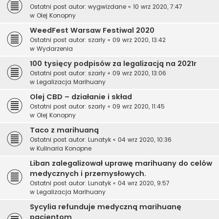
Ostatni post autor:
wygwizdane
«
10 wrz 2020, 7:47
w
Olej Konopny
WeedFest Warsaw Festiwal 2020
Ostatni post autor:
szarly
«
09 wrz 2020, 13:42
w
Wydarzenia
100 tysięcy podpisów za legalizacją na 2021r
Ostatni post autor:
szarly
«
09 wrz 2020, 13:06
w
Legalizacja Marihuany
Olej CBD – działanie i skład
Ostatni post autor:
szarly
«
09 wrz 2020, 11:45
w
Olej Konopny
Taco z marihuaną
Ostatni post autor:
Lunatyk
«
04 wrz 2020, 10:36
w
Kulinaria Konopne
Liban zalegalizował uprawę marihuany do celów
medycznych i przemysłowych.
Ostatni post autor:
Lunatyk
«
04 wrz 2020, 9:57
w
Legalizacja Marihuany
Sycylia refunduje medyczną marihuanę
pacjentom