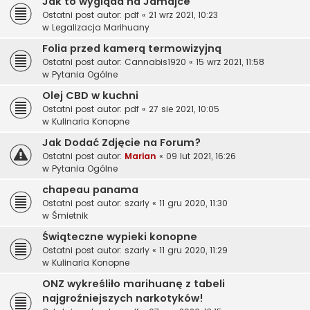
Jak to wygląda na Jamajce
Ostatni post autor:
pdf
«
21 wrz 2021, 10:23
w
Legalizacja Marihuany
Folia przed kamerą termowizyjną
Ostatni post autor:
Cannabis1920
«
15 wrz 2021, 11:58
w
Pytania Ogólne
Olej CBD w kuchni
Ostatni post autor:
pdf
«
27 sie 2021, 10:05
w
Kulinaria Konopne
Jak Dodać Zdjęcie na Forum?
Ostatni post autor:
Marian
«
09 lut 2021, 16:26
w
Pytania Ogólne
chapeau panama
Ostatni post autor:
szarly
«
11 gru 2020, 11:30
w
Śmietnik
Świąteczne wypieki konopne
Ostatni post autor:
szarly
«
11 gru 2020, 11:29
w
Kulinaria Konopne
ONZ wykreśliło marihuanę z tabeli
najgroźniejszych narkotyków!