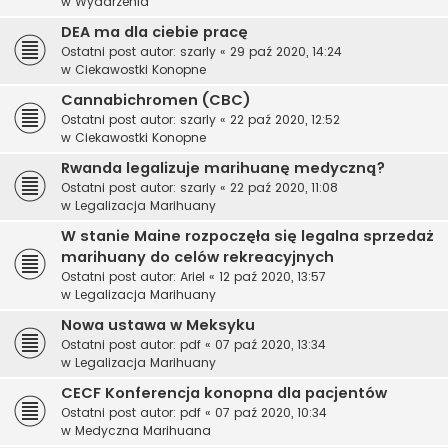
w
Wydarzenia
DEA ma dla ciebie pracę
Ostatni post autor:
szarly
«
29 paź 2020, 14:24
w
Ciekawostki Konopne
Cannabichromen (CBC)
Ostatni post autor:
szarly
«
22 paź 2020, 12:52
w
Ciekawostki Konopne
Rwanda legalizuje marihuanę medyczną?
Ostatni post autor:
szarly
«
22 paź 2020, 11:08
w
Legalizacja Marihuany
W stanie Maine rozpoczęła się legalna sprzedaż
marihuany do celów rekreacyjnych
Ostatni post autor:
Ariel
«
12 paź 2020, 13:57
w
Legalizacja Marihuany
Nowa ustawa w Meksyku
Ostatni post autor:
pdf
«
07 paź 2020, 13:34
w
Legalizacja Marihuany
CECF Konferencja konopna dla pacjentów
Ostatni post autor:
pdf
«
07 paź 2020, 10:34
w
Medyczna Marihuana