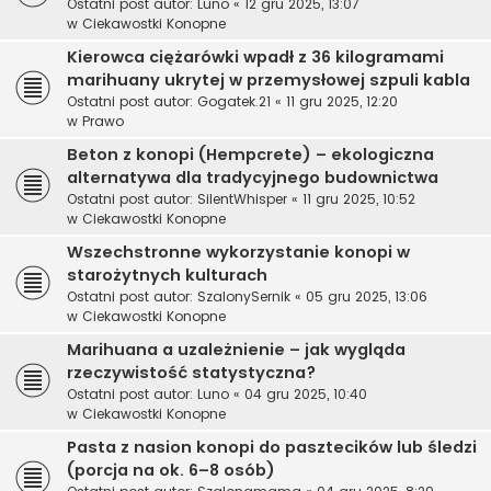
Ostatni post autor:
Luno
«
12 gru 2025, 13:07
w
Ciekawostki Konopne
Kierowca ciężarówki wpadł z 36 kilogramami
marihuany ukrytej w przemysłowej szpuli kabla
Ostatni post autor:
Gogatek.21
«
11 gru 2025, 12:20
w
Prawo
Beton z konopi (Hempcrete) – ekologiczna
alternatywa dla tradycyjnego budownictwa
Ostatni post autor:
SilentWhisper
«
11 gru 2025, 10:52
w
Ciekawostki Konopne
Wszechstronne wykorzystanie konopi w
starożytnych kulturach
Ostatni post autor:
SzalonySernik
«
05 gru 2025, 13:06
w
Ciekawostki Konopne
Marihuana a uzależnienie – jak wygląda
rzeczywistość statystyczna?
Ostatni post autor:
Luno
«
04 gru 2025, 10:40
w
Ciekawostki Konopne
Pasta z nasion konopi do pasztecików lub śledzi
(porcja na ok. 6–8 osób)