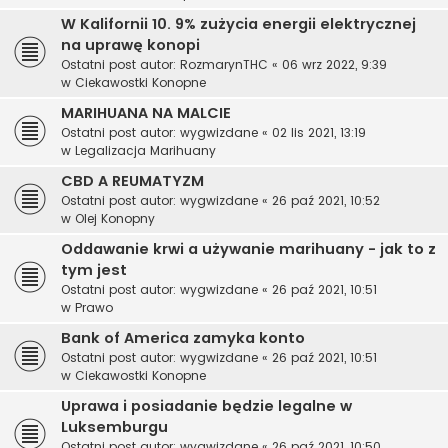
W Kalifornii 10. 9% zużycia energii elektrycznej
na uprawę konopi
Ostatni post autor:
RozmarynTHC
«
06 wrz 2022, 9:39
w
Ciekawostki Konopne
MARIHUANA NA MALCIE
Ostatni post autor:
wygwizdane
«
02 lis 2021, 13:19
w
Legalizacja Marihuany
CBD A REUMATYZM
Ostatni post autor:
wygwizdane
«
26 paź 2021, 10:52
w
Olej Konopny
Oddawanie krwi a używanie marihuany - jak to z
tym jest
Ostatni post autor:
wygwizdane
«
26 paź 2021, 10:51
w
Prawo
Bank of America zamyka konto
Ostatni post autor:
wygwizdane
«
26 paź 2021, 10:51
w
Ciekawostki Konopne
Uprawa i posiadanie będzie legalne w
Luksemburgu
Ostatni post autor:
wygwizdane
«
26 paź 2021, 10:50