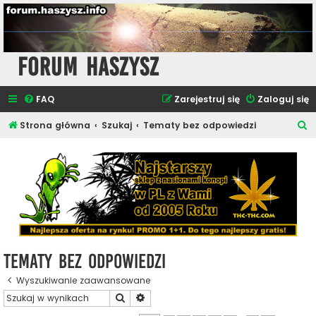
Forum Haszysz
FAQ
Zarejestruj się
Zaloguj się
S
Strona główna
Szukaj
Tematy bez odpowiedzi
z
u
k
a
j
Tematy bez odpowiedzi
Wyszukiwanie zaawansowane
Szukaj
Wyszukiwanie zaawansowane