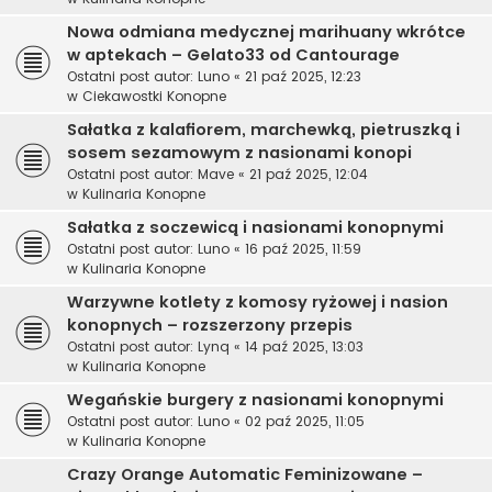
Nowa odmiana medycznej marihuany wkrótce
w aptekach – Gelato33 od Cantourage
Ostatni post autor:
Luno
«
21 paź 2025, 12:23
w
Ciekawostki Konopne
Sałatka z kalafiorem, marchewką, pietruszką i
sosem sezamowym z nasionami konopi
Ostatni post autor:
Mave
«
21 paź 2025, 12:04
w
Kulinaria Konopne
Sałatka z soczewicą i nasionami konopnymi
Ostatni post autor:
Luno
«
16 paź 2025, 11:59
w
Kulinaria Konopne
Warzywne kotlety z komosy ryżowej i nasion
konopnych – rozszerzony przepis
Ostatni post autor:
Lynq
«
14 paź 2025, 13:03
w
Kulinaria Konopne
Wegańskie burgery z nasionami konopnymi
Ostatni post autor:
Luno
«
02 paź 2025, 11:05
w
Kulinaria Konopne
Crazy Orange Automatic Feminizowane –