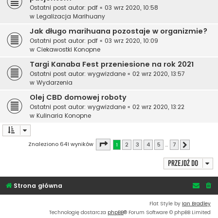
Ostatni post autor:
pdf
«
03 wrz 2020, 10:58
w
Legalizacja Marihuany
Jak długo marihuana pozostaje w organizmie?
Ostatni post autor:
pdf
«
03 wrz 2020, 10:09
w
Ciekawostki Konopne
Targi Kanaba Fest przeniesione na rok 2021
Ostatni post autor:
wygwizdane
«
02 wrz 2020, 13:57
w
Wydarzenia
Olej CBD domowej roboty
Ostatni post autor:
wygwizdane
«
02 wrz 2020, 13:22
w
Kulinaria Konopne
Strona
1
z
7
Znaleziono 641 wyników
1
2
3
4
5
…
7
Następna
Przejdź do
Strona główna
Flat Style by
Ian Bradley
Technologię dostarcza
phpBB
® Forum Software © phpBB Limited