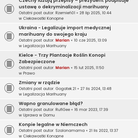
Czechy luzują przepisy – prezydent podpisuje
ustawę o dekryminalizacji marihuany
Ostatni post autor:
Rzemień01
«
28 lip 2025, 10:44
w
Ciekawostki Konopne
Ukraina - Legalizuje import medycznej
marihuany do swojego kraju
Ostatni post autor:
Marian
«
10 cze 2025, 13:09
w
Legalizacja Marihuany
Kielce - Trzy Plantacje Roślin Konopi
Zabezpieczone
Ostatni post autor:
Marian
«
15 lut 2025, 11:50
w
Prawo
Zmiany w rządzie
Ostatni post autor:
Gogatek.21
«
27 lis 2024, 13:48
w
Legalizacja Marihuany
Wapno granulowane błąd?
Ostatni post autor:
RufiGee
«
16 mar 2023, 17:39
w
Uprawa w Domu
Konpie legalne w Niemczech
Ostatni post autor:
Szalonamama
«
21 lis 2022, 13:37
w
Ciekawostki Konopne