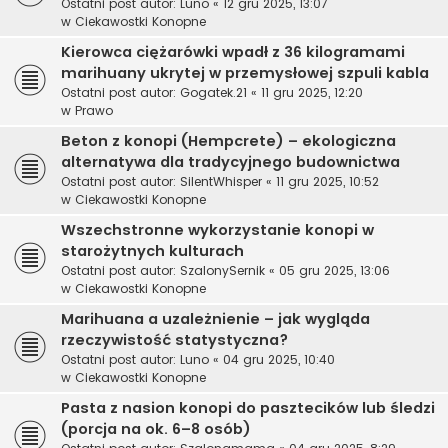
Ostatni post autor:
Luno
«
12 gru 2025, 13:07
w
Ciekawostki Konopne
Kierowca ciężarówki wpadł z 36 kilogramami
marihuany ukrytej w przemysłowej szpuli kabla
Ostatni post autor:
Gogatek.21
«
11 gru 2025, 12:20
w
Prawo
Beton z konopi (Hempcrete) – ekologiczna
alternatywa dla tradycyjnego budownictwa
Ostatni post autor:
SilentWhisper
«
11 gru 2025, 10:52
w
Ciekawostki Konopne
Wszechstronne wykorzystanie konopi w
starożytnych kulturach
Ostatni post autor:
SzalonySernik
«
05 gru 2025, 13:06
w
Ciekawostki Konopne
Marihuana a uzależnienie – jak wygląda
rzeczywistość statystyczna?
Ostatni post autor:
Luno
«
04 gru 2025, 10:40
w
Ciekawostki Konopne
Pasta z nasion konopi do pasztecików lub śledzi
(porcja na ok. 6–8 osób)