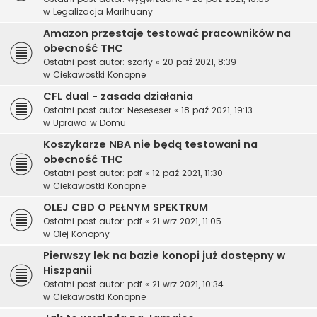
w
Legalizacja Marihuany
Amazon przestaje testować pracowników na
obecność THC
Ostatni post autor:
szarly
«
20 paź 2021, 8:39
w
Ciekawostki Konopne
CFL dual - zasada działania
Ostatni post autor:
Neseseser
«
18 paź 2021, 19:13
w
Uprawa w Domu
Koszykarze NBA nie będą testowani na
obecność THC
Ostatni post autor:
pdf
«
12 paź 2021, 11:30
w
Ciekawostki Konopne
OLEJ CBD O PEŁNYM SPEKTRUM
Ostatni post autor:
pdf
«
21 wrz 2021, 11:05
w
Olej Konopny
Pierwszy lek na bazie konopi już dostępny w
Hiszpanii
Ostatni post autor:
pdf
«
21 wrz 2021, 10:34
w
Ciekawostki Konopne