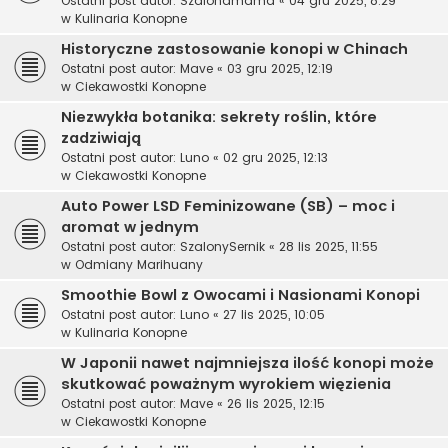
Ostatni post autor:
Szalonamama
«
04 gru 2025, 8:29
w
Kulinaria Konopne
Historyczne zastosowanie konopi w Chinach
Ostatni post autor:
Mave
«
03 gru 2025, 12:19
w
Ciekawostki Konopne
Niezwykła botanika: sekrety roślin, które
zadziwiają
Ostatni post autor:
Luno
«
02 gru 2025, 12:13
w
Ciekawostki Konopne
Auto Power LSD Feminizowane (SB) – moc i
aromat w jednym
Ostatni post autor:
SzalonySernik
«
28 lis 2025, 11:55
w
Odmiany Marihuany
Smoothie Bowl z Owocami i Nasionami Konopi
Ostatni post autor:
Luno
«
27 lis 2025, 10:05
w
Kulinaria Konopne
W Japonii nawet najmniejsza ilość konopi może
skutkować poważnym wyrokiem więzienia
Ostatni post autor:
Mave
«
26 lis 2025, 12:15
w
Ciekawostki Konopne