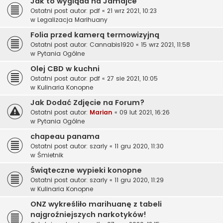
Jak to wygląda na Jamajce
Ostatni post autor:
pdf
«
21 wrz 2021, 10:23
w
Legalizacja Marihuany
Folia przed kamerą termowizyjną
Ostatni post autor:
Cannabis1920
«
15 wrz 2021, 11:58
w
Pytania Ogólne
Olej CBD w kuchni
Ostatni post autor:
pdf
«
27 sie 2021, 10:05
w
Kulinaria Konopne
Jak Dodać Zdjęcie na Forum?
Ostatni post autor:
Marian
«
09 lut 2021, 16:26
w
Pytania Ogólne
chapeau panama
Ostatni post autor:
szarly
«
11 gru 2020, 11:30
w
Śmietnik
Świąteczne wypieki konopne
Ostatni post autor:
szarly
«
11 gru 2020, 11:29
w
Kulinaria Konopne
ONZ wykreśliło marihuanę z tabeli
najgroźniejszych narkotyków!