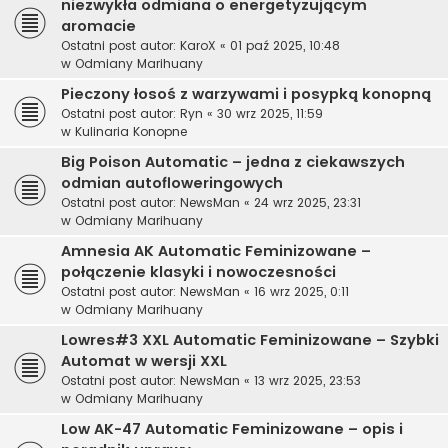
niezwykła odmiana o energetyzującym
aromacie
Ostatni post autor:
KaroX
«
01 paź 2025, 10:48
w
Odmiany Marihuany
Pieczony łosoś z warzywami i posypką konopną
Ostatni post autor:
Ryn
«
30 wrz 2025, 11:59
w
Kulinaria Konopne
Big Poison Automatic – jedna z ciekawszych
odmian autofloweringowych
Ostatni post autor:
NewsMan
«
24 wrz 2025, 23:31
w
Odmiany Marihuany
Amnesia AK Automatic Feminizowane –
połączenie klasyki i nowoczesności
Ostatni post autor:
NewsMan
«
16 wrz 2025, 0:11
w
Odmiany Marihuany
Lowres#3 XXL Automatic Feminizowane – Szybki
Automat w wersji XXL
Ostatni post autor:
NewsMan
«
13 wrz 2025, 23:53
w
Odmiany Marihuany
Low AK-47 Automatic Feminizowane – opis i