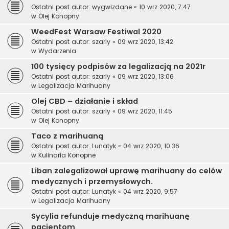
Ostatni post autor:
wygwizdane
«
10 wrz 2020, 7:47
w
Olej Konopny
WeedFest Warsaw Festiwal 2020
Ostatni post autor:
szarly
«
09 wrz 2020, 13:42
w
Wydarzenia
100 tysięcy podpisów za legalizacją na 2021r
Ostatni post autor:
szarly
«
09 wrz 2020, 13:06
w
Legalizacja Marihuany
Olej CBD – działanie i skład
Ostatni post autor:
szarly
«
09 wrz 2020, 11:45
w
Olej Konopny
Taco z marihuaną
Ostatni post autor:
Lunatyk
«
04 wrz 2020, 10:36
w
Kulinaria Konopne
Liban zalegalizował uprawę marihuany do celów
medycznych i przemysłowych.
Ostatni post autor:
Lunatyk
«
04 wrz 2020, 9:57
w
Legalizacja Marihuany
Sycylia refunduje medyczną marihuanę
pacjentom