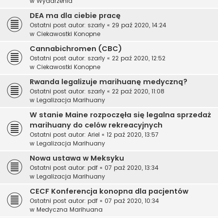
w
Wydarzenia
DEA ma dla ciebie pracę
Ostatni post autor:
szarly
«
29 paź 2020, 14:24
w
Ciekawostki Konopne
Cannabichromen (CBC)
Ostatni post autor:
szarly
«
22 paź 2020, 12:52
w
Ciekawostki Konopne
Rwanda legalizuje marihuanę medyczną?
Ostatni post autor:
szarly
«
22 paź 2020, 11:08
w
Legalizacja Marihuany
W stanie Maine rozpoczęła się legalna sprzedaż
marihuany do celów rekreacyjnych
Ostatni post autor:
Ariel
«
12 paź 2020, 13:57
w
Legalizacja Marihuany
Nowa ustawa w Meksyku
Ostatni post autor:
pdf
«
07 paź 2020, 13:34
w
Legalizacja Marihuany
CECF Konferencja konopna dla pacjentów
Ostatni post autor:
pdf
«
07 paź 2020, 10:34
w
Medyczna Marihuana