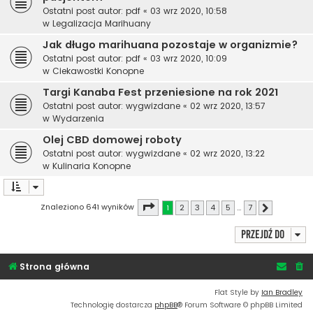
Ostatni post autor:
pdf
«
03 wrz 2020, 10:58
w
Legalizacja Marihuany
Jak długo marihuana pozostaje w organizmie?
Ostatni post autor:
pdf
«
03 wrz 2020, 10:09
w
Ciekawostki Konopne
Targi Kanaba Fest przeniesione na rok 2021
Ostatni post autor:
wygwizdane
«
02 wrz 2020, 13:57
w
Wydarzenia
Olej CBD domowej roboty
Ostatni post autor:
wygwizdane
«
02 wrz 2020, 13:22
w
Kulinaria Konopne
Strona
1
z
7
Znaleziono 641 wyników
1
2
3
4
5
…
7
Następna
Przejdź do
Strona główna
Flat Style by
Ian Bradley
Technologię dostarcza
phpBB
® Forum Software © phpBB Limited