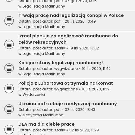
Ostatni post autor:
pdf
«
07 gru 2020, 13:15
w
Legalizacja Marihuany
Trwają pracę nad legalizacją konopi w Polsce
Ostatni post autor:
pdf
«
26 lis 2020, 10:49
w
Legalizacja Marihuany
Izrael planuje zalegalizować marihuane do
celów rekreacyjnych
Ostatni post autor:
szarly
«
19 lis 2020, 13:02
w
Legalizacja Marihuany
Kolejne stany legalizują marihuanę!
Ostatni post autor:
wygwizdane
«
10 lis 2020, 11:42
w
Legalizacja Marihuany
Policja z Lubartowa otrzymała narkomat
Ostatni post autor:
wygwizdane
«
10 lis 2020, 11:12
w
Wydarzenia
Ukraina potrzebuje medycznej marihuany
Ostatni post autor:
pdf
«
02 lis 2020, 13:43
w
Medyczna Marihuana
DEA ma dla ciebie pracę
Ostatni post autor:
szarly
«
02 lis 2020, 11:29