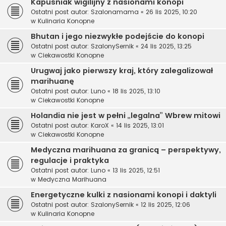
Kapuśniak wigilijny z nasionami konopi
Ostatni post autor:
Szalonamama
«
26 lis 2025, 10:20
w
Kulinaria Konopne
Bhutan i jego niezwykłe podejście do konopi
Ostatni post autor:
SzalonySernik
«
24 lis 2025, 13:25
w
Ciekawostki Konopne
Urugwaj jako pierwszy kraj, który zalegalizował
marihuanę
Ostatni post autor:
Luno
«
18 lis 2025, 13:10
w
Ciekawostki Konopne
Holandia nie jest w pełni „legalna” Wbrew mitowi
Ostatni post autor:
KaroX
«
14 lis 2025, 13:01
w
Ciekawostki Konopne
Medyczna marihuana za granicą – perspektywy,
regulacje i praktyka
Ostatni post autor:
Luno
«
13 lis 2025, 12:51
w
Medyczna Marihuana
Energetyczne kulki z nasionami konopi i daktyli
Ostatni post autor:
SzalonySernik
«
12 lis 2025, 12:06
w
Kulinaria Konopne