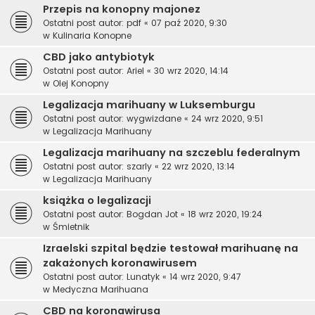
Przepis na konopny majonez
Ostatni post autor:
pdf
«
07 paź 2020, 9:30
w
Kulinaria Konopne
CBD jako antybiotyk
Ostatni post autor:
Ariel
«
30 wrz 2020, 14:14
w
Olej Konopny
Legalizacja marihuany w Luksemburgu
Ostatni post autor:
wygwizdane
«
24 wrz 2020, 9:51
w
Legalizacja Marihuany
Legalizacja marihuany na szczeblu federalnym
Ostatni post autor:
szarly
«
22 wrz 2020, 13:14
w
Legalizacja Marihuany
książka o legalizacji
Ostatni post autor:
Bogdan Jot
«
18 wrz 2020, 19:24
w
Śmietnik
Izraelski szpital będzie testował marihuanę na
zakażonych koronawirusem
Ostatni post autor:
Lunatyk
«
14 wrz 2020, 9:47
w
Medyczna Marihuana
CBD na koronawirusa