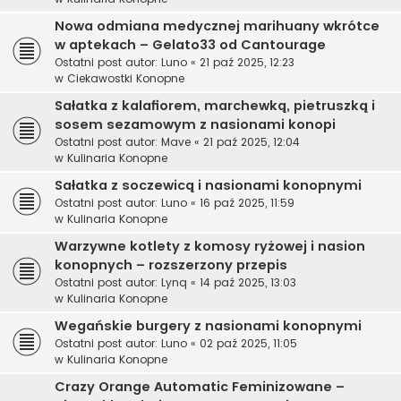
Nowa odmiana medycznej marihuany wkrótce
w aptekach – Gelato33 od Cantourage
Ostatni post autor:
Luno
«
21 paź 2025, 12:23
w
Ciekawostki Konopne
Sałatka z kalafiorem, marchewką, pietruszką i
sosem sezamowym z nasionami konopi
Ostatni post autor:
Mave
«
21 paź 2025, 12:04
w
Kulinaria Konopne
Sałatka z soczewicą i nasionami konopnymi
Ostatni post autor:
Luno
«
16 paź 2025, 11:59
w
Kulinaria Konopne
Warzywne kotlety z komosy ryżowej i nasion
konopnych – rozszerzony przepis
Ostatni post autor:
Lynq
«
14 paź 2025, 13:03
w
Kulinaria Konopne
Wegańskie burgery z nasionami konopnymi
Ostatni post autor:
Luno
«
02 paź 2025, 11:05
w
Kulinaria Konopne
Crazy Orange Automatic Feminizowane –