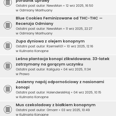
poradnik uprawy
Ostatni post autor:
NewsMan
«
12 wrz 2025, 16:50
w
Odmiany Marihuany
Blue Cookies Feminizowane od THC-THC —
Recenzja Odmiany
Ostatni post autor:
NewsMan
«
11 wrz 2025, 22:27
w
Odmiany Marihuany
Zupa dyniowa z olejem konopnym
Ostatni post autor:
Rzemień01
«
10 wrz 2025, 12:16
w
Kulinaria Konopne
Leśna plantacja konopi zlikwidowana. 33-latek
zatrzymany na gorącym uczynku
Ostatni post autor:
Kaligula
«
04 wrz 2025, 11:34
w
Prawo
Jesienny napój odpornościowy z nasionami
konopi
Ostatni post autor:
HolenderskiHaj
«
04 wrz 2025, 10:15
w
Kulinaria Konopne
Mus czekoladowy z białkiem konopnym
Ostatni post autor:
Omarrr
«
03 wrz 2025, 10:49
w
Kulinaria Konopne