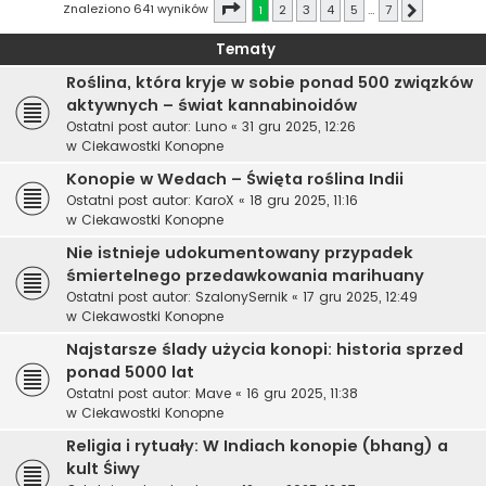
Strona
1
z
7
Znaleziono 641 wyników
1
2
3
4
5
…
7
Następna
Tematy
Roślina, która kryje w sobie ponad 500 związków
aktywnych – świat kannabinoidów
Ostatni post autor:
Luno
«
31 gru 2025, 12:26
w
Ciekawostki Konopne
Konopie w Wedach – Święta roślina Indii
Ostatni post autor:
KaroX
«
18 gru 2025, 11:16
w
Ciekawostki Konopne
Nie istnieje udokumentowany przypadek
śmiertelnego przedawkowania marihuany
Ostatni post autor:
SzalonySernik
«
17 gru 2025, 12:49
w
Ciekawostki Konopne
Najstarsze ślady użycia konopi: historia sprzed
ponad 5000 lat
Ostatni post autor:
Mave
«
16 gru 2025, 11:38
w
Ciekawostki Konopne
Religia i rytuały: W Indiach konopie (bhang) a
kult Śiwy