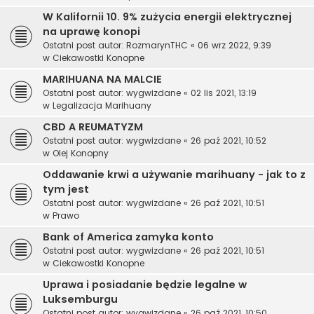
W Kalifornii 10. 9% zużycia energii elektrycznej
na uprawę konopi
Ostatni post autor:
RozmarynTHC
«
06 wrz 2022, 9:39
w
Ciekawostki Konopne
MARIHUANA NA MALCIE
Ostatni post autor:
wygwizdane
«
02 lis 2021, 13:19
w
Legalizacja Marihuany
CBD A REUMATYZM
Ostatni post autor:
wygwizdane
«
26 paź 2021, 10:52
w
Olej Konopny
Oddawanie krwi a używanie marihuany - jak to z
tym jest
Ostatni post autor:
wygwizdane
«
26 paź 2021, 10:51
w
Prawo
Bank of America zamyka konto
Ostatni post autor:
wygwizdane
«
26 paź 2021, 10:51
w
Ciekawostki Konopne
Uprawa i posiadanie będzie legalne w
Luksemburgu
Ostatni post autor:
wygwizdane
«
26 paź 2021, 10:50