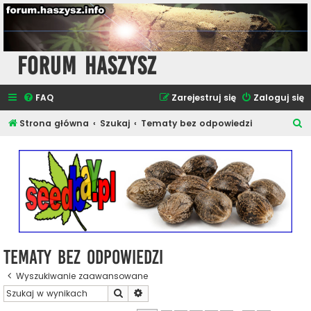
Forum Haszysz
FAQ
Zarejestruj się
Zaloguj się
S
Strona główna
Szukaj
Tematy bez odpowiedzi
z
u
k
a
j
Tematy bez odpowiedzi
Wyszukiwanie zaawansowane
Szukaj
Wyszukiwanie zaawansowane