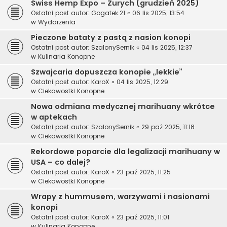
Swiss Hemp Expo – Zurych (grudzień 2025)
Ostatni post autor:
Gogatek.21
«
06 lis 2025, 13:54
w
Wydarzenia
Pieczone bataty z pastą z nasion konopi
Ostatni post autor:
SzalonySernik
«
04 lis 2025, 12:37
w
Kulinaria Konopne
Szwajcaria dopuszcza konopie „lekkie”
Ostatni post autor:
KaroX
«
04 lis 2025, 12:29
w
Ciekawostki Konopne
Nowa odmiana medycznej marihuany wkrótce
w aptekach
Ostatni post autor:
SzalonySernik
«
29 paź 2025, 11:18
w
Ciekawostki Konopne
Rekordowe poparcie dla legalizacji marihuany w
USA – co dalej?
Ostatni post autor:
KaroX
«
23 paź 2025, 11:25
w
Ciekawostki Konopne
Wrapy z hummusem, warzywami i nasionami
konopi
Ostatni post autor:
KaroX
«
23 paź 2025, 11:01
w
Kulinaria Konopne