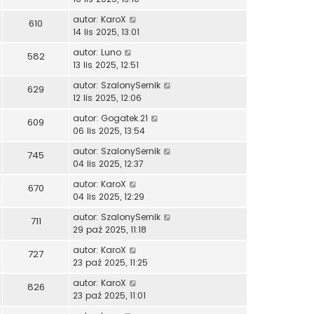
autor:
KaroX
610
14 lis 2025, 13:01
autor:
Luno
582
13 lis 2025, 12:51
autor:
SzalonySernik
629
12 lis 2025, 12:06
autor:
Gogatek.21
609
06 lis 2025, 13:54
autor:
SzalonySernik
745
04 lis 2025, 12:37
autor:
KaroX
670
04 lis 2025, 12:29
autor:
SzalonySernik
711
29 paź 2025, 11:18
autor:
KaroX
727
23 paź 2025, 11:25
autor:
KaroX
826
23 paź 2025, 11:01