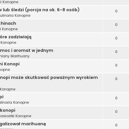
ki Konopne
 lub śledzi (porcja na ok. 6–8 osób)
0
ulinaria Konopne
Chinach
0
i Konopne
tóre zadziwiają
0
i Konopne
 moc i aromat w jednym
0
iany Marihuany
i Konopi
0
onopne
 konopi może skutkować poważnym wyrokiem
0
 Konopne
pi
0
ulinaria Konopne
 konopi
0
kawostki Konopne
legalizował marihuanę
0