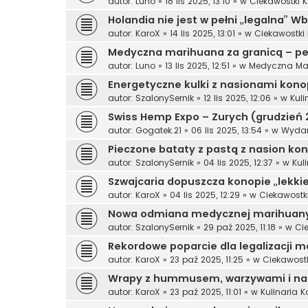
autor:
Luno
»
18 lis 2025, 13:10
» w
Ciekawostki 
Holandia nie jest w pełni „legalna” W
autor:
KaroX
»
14 lis 2025, 13:01
» w
Ciekawostki
Medyczna marihuana za granicą – per
autor:
Luno
»
13 lis 2025, 12:51
» w
Medyczna Ma
Energetyczne kulki z nasionami konopi
autor:
SzalonySernik
»
12 lis 2025, 12:06
» w
Kul
Swiss Hemp Expo – Zurych (grudzień 
autor:
Gogatek.21
»
06 lis 2025, 13:54
» w
Wydar
Pieczone bataty z pastą z nasion kon
autor:
SzalonySernik
»
04 lis 2025, 12:37
» w
Kul
Szwajcaria dopuszcza konopie „lekkie
autor:
KaroX
»
04 lis 2025, 12:29
» w
Ciekawostk
Nowa odmiana medycznej marihuany
autor:
SzalonySernik
»
29 paź 2025, 11:18
» w
Ci
Rekordowe poparcie dla legalizacji m
autor:
KaroX
»
23 paź 2025, 11:25
» w
Ciekawost
Wrapy z hummusem, warzywami i na
autor:
KaroX
»
23 paź 2025, 11:01
» w
Kulinaria 