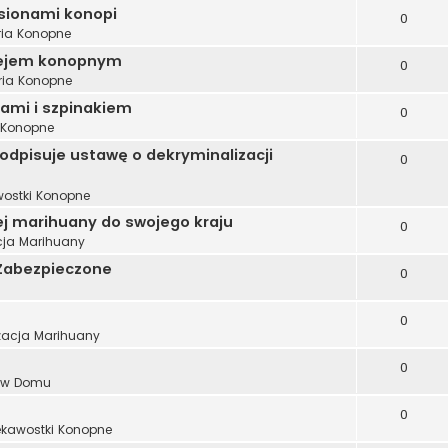
asionami konopi
0
ria Konopne
olejem konopnym
0
ria Konopne
ami i szpinakiem
0
a Konopne
odpisuje ustawę o dekryminalizacji
0
wostki Konopne
ej marihuany do swojego kraju
0
cja Marihuany
i Zabezpieczone
0
0
zacja Marihuany
0
 w Domu
0
ekawostki Konopne