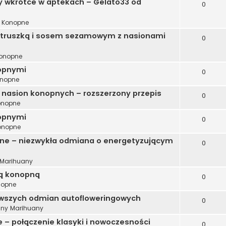
wkrótce w aptekach – Gelato33 od
0
i Konopne
ietruszką i sosem sezamowym z nasionami
0
Konopne
nopnymi
0
onopne
 nasion konopnych – rozszerzony przepis
0
Konopne
opnymi
0
Konopne
ne – niezwykła odmiana o energetyzującym
0
Marihuany
ką konopną
0
nopne
kawszych odmian autofloweringowych
0
ny Marihuany
– połączenie klasyki i nowoczesności
0