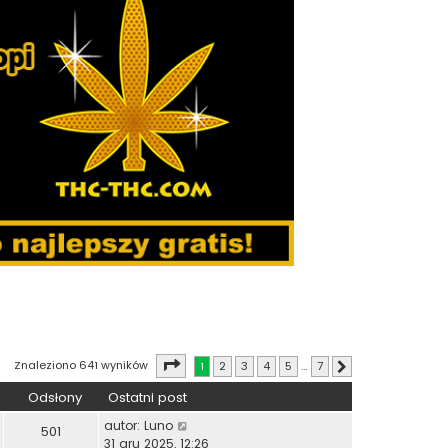
Strona
1
z
7
Znaleziono 641 wyników
1
2
3
4
5
…
7
Następna
Odsłony
Ostatni post
autor:
Luno
501
31 gru 2025, 12:26