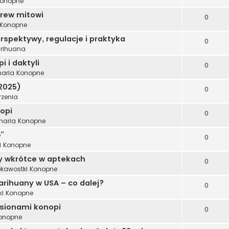
Konopne
brew mitowi
0
 Konopne
spektywy, regulacje i praktyka
0
rihuana
 i daktyli
0
inaria Konopne
2025)
0
zenia
opi
0
inaria Konopne
”
0
i Konopne
 wkrótce w aptekach
0
ekawostki Konopne
arihuany w USA – co dalej?
0
ki Konopne
sionami konopi
0
Konopne