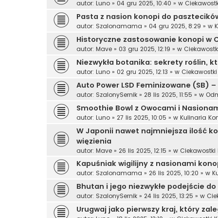
autor:
Luno
»
04 gru 2025, 10:40
» w
Ciekawost
Pasta z nasion konopi do pasztecików
autor:
Szalonamama
»
04 gru 2025, 8:29
» w
K
Historyczne zastosowanie konopi w 
autor:
Mave
»
03 gru 2025, 12:19
» w
Ciekawostk
Niezwykła botanika: sekrety roślin, k
autor:
Luno
»
02 gru 2025, 12:13
» w
Ciekawostk
Auto Power LSD Feminizowane (SB) –
autor:
SzalonySernik
»
28 lis 2025, 11:55
» w
Odm
Smoothie Bowl z Owocami i Nasionam
autor:
Luno
»
27 lis 2025, 10:05
» w
Kulinaria K
W Japonii nawet najmniejsza ilość
więzienia
autor:
Mave
»
26 lis 2025, 12:15
» w
Ciekawostki
Kapuśniak wigilijny z nasionami kono
autor:
Szalonamama
»
26 lis 2025, 10:20
» w
K
Bhutan i jego niezwykłe podejście do
autor:
SzalonySernik
»
24 lis 2025, 13:25
» w
Cie
Urugwaj jako pierwszy kraj, który za