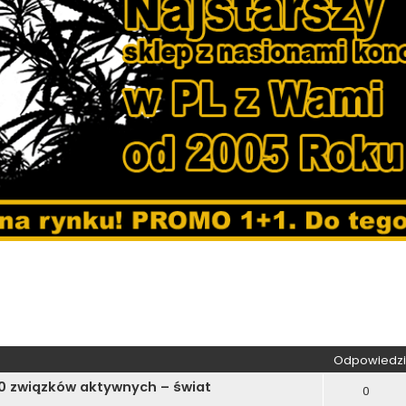
wane
Odpowiedzi
00 związków aktywnych – świat
0