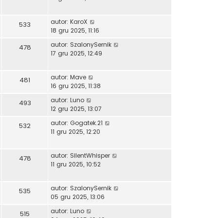
autor:
KaroX
533
18 gru 2025, 11:16
autor:
SzalonySernik
478
17 gru 2025, 12:49
autor:
Mave
481
16 gru 2025, 11:38
autor:
Luno
493
12 gru 2025, 13:07
autor:
Gogatek.21
532
11 gru 2025, 12:20
autor:
SilentWhisper
478
11 gru 2025, 10:52
autor:
SzalonySernik
535
05 gru 2025, 13:06
autor:
Luno
515