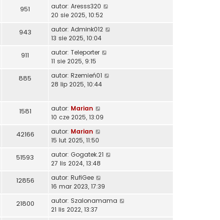
autor:
Aresss320
951
20 sie 2025, 10:52
autor:
Admink012
943
13 sie 2025, 10:04
autor:
Teleporter
911
11 sie 2025, 9:15
autor:
Rzemień01
885
28 lip 2025, 10:44
autor:
Marian
1581
10 cze 2025, 13:09
autor:
Marian
42166
15 lut 2025, 11:50
autor:
Gogatek.21
51593
27 lis 2024, 13:48
autor:
RufiGee
12856
16 mar 2023, 17:39
autor:
Szalonamama
21800
21 lis 2022, 13:37