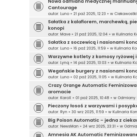
Nowa odmiana medycznej marihuany 
Cantourage
autor:
Luno
»
21 paź 2025, 12:23
» w
Ciekawostk
Sałatka z kalafiorem, marchewką, p
konopi
autor:
Mave
»
21 paź 2025, 12:04
» w
Kulinaria 
Sałatka z soczewicą i nasionami ko
autor:
Luno
»
16 paź 2025, 11:59
» w
Kulinaria K
Warzywne kotlety z komosy ryżowej i
autor:
Lynq
»
14 paź 2025, 13:03
» w
Kulinaria 
Wegańskie burgery z nasionami kon
autor:
Luno
»
02 paź 2025, 11:05
» w
Kulinaria 
Crazy Orange Automatic Feminizowa
aromacie
autor:
KaroX
»
01 paź 2025, 10:48
» w
Odmiany 
Pieczony łosoś z warzywami i posyp
autor:
Ryn
»
30 wrz 2025, 11:59
» w
Kulinaria Ko
Big Poison Automatic – jedna z cie
autor:
NewsMan
»
24 wrz 2025, 23:31
» w
Odmia
Amnesia AK Automatic Feminizowane 