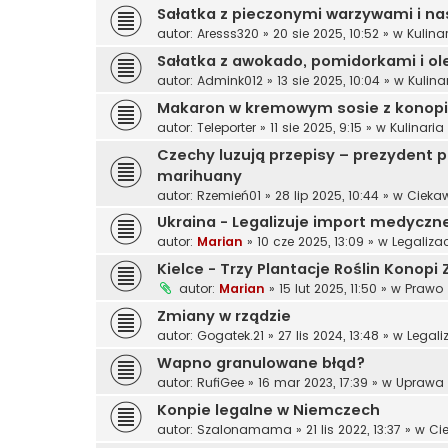
Sałatka z pieczonymi warzywami i n
autor:
Aresss320
»
20 sie 2025, 10:52
» w
Kulina
Sałatka z awokado, pomidorkami i 
autor:
Admink012
»
13 sie 2025, 10:04
» w
Kulina
Makaron w kremowym sosie z konopi
autor:
Teleporter
»
11 sie 2025, 9:15
» w
Kulinari
Czechy luzują przepisy – prezydent p
marihuany
autor:
Rzemień01
»
28 lip 2025, 10:44
» w
Cieka
Ukraina - Legalizuje import medyczn
autor:
Marian
»
10 cze 2025, 13:09
» w
Legaliza
Kielce - Trzy Plantacje Roślin Konop
autor:
Marian
»
15 lut 2025, 11:50
» w
Prawo
Zmiany w rządzie
autor:
Gogatek.21
»
27 lis 2024, 13:48
» w
Legali
Wapno granulowane błąd?
autor:
RufiGee
»
16 mar 2023, 17:39
» w
Uprawa
Konpie legalne w Niemczech
autor:
Szalonamama
»
21 lis 2022, 13:37
» w
Ci