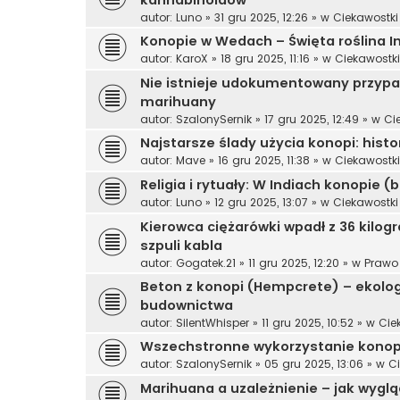
kannabinoidów
autor:
Luno
»
31 gru 2025, 12:26
» w
Ciekawostk
Konopie w Wedach – Święta roślina In
autor:
KaroX
»
18 gru 2025, 11:16
» w
Ciekawostk
Nie istnieje udokumentowany przyp
marihuany
autor:
SzalonySernik
»
17 gru 2025, 12:49
» w
Ci
Najstarsze ślady użycia konopi: hist
autor:
Mave
»
16 gru 2025, 11:38
» w
Ciekawostk
Religia i rytuały: W Indiach konopie (
autor:
Luno
»
12 gru 2025, 13:07
» w
Ciekawostk
Kierowca ciężarówki wpadł z 36 kilo
szpuli kabla
autor:
Gogatek.21
»
11 gru 2025, 12:20
» w
Prawo
Beton z konopi (Hempcrete) – ekolog
budownictwa
autor:
SilentWhisper
»
11 gru 2025, 10:52
» w
Cie
Wszechstronne wykorzystanie konopi
autor:
SzalonySernik
»
05 gru 2025, 13:06
» w
C
Marihuana a uzależnienie – jak wygl