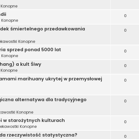
i Konopne
dii
0
i Konopne
adek śmiertelnego przedawkowania
0
ekawostki Konopne
oria sprzed ponad 5000 lat
0
i Konopne
bhang) a kult Śiwy
0
i Konopne
gramami marihuany ukrytej w przemysłowej
0
iczna alternatywa dla tradycyjnego
0
kawostki Konopne
 w starożytnych kulturach
0
iekawostki Konopne
ąda rzeczywistość statystyczna?
0