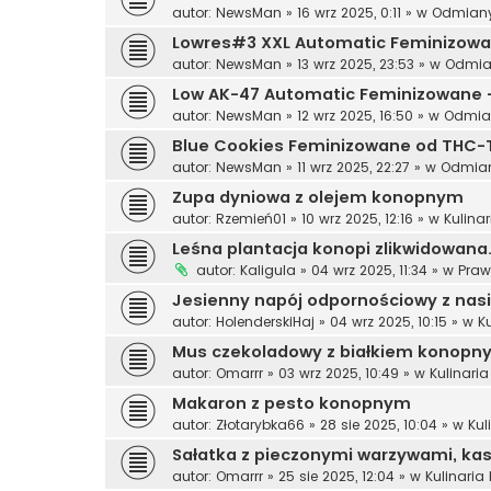
autor:
NewsMan
»
16 wrz 2025, 0:11
» w
Odmiany
Lowres#3 XXL Automatic Feminizowan
autor:
NewsMan
»
13 wrz 2025, 23:53
» w
Odmia
Low AK-47 Automatic Feminizowane –
autor:
NewsMan
»
12 wrz 2025, 16:50
» w
Odmia
Blue Cookies Feminizowane od THC-
autor:
NewsMan
»
11 wrz 2025, 22:27
» w
Odmian
Zupa dyniowa z olejem konopnym
autor:
Rzemień01
»
10 wrz 2025, 12:16
» w
Kulina
Leśna plantacja konopi zlikwidowan
autor:
Kaligula
»
04 wrz 2025, 11:34
» w
Pra
Jesienny napój odpornościowy z nas
autor:
HolenderskiHaj
»
04 wrz 2025, 10:15
» w
K
Mus czekoladowy z białkiem konopn
autor:
Omarrr
»
03 wrz 2025, 10:49
» w
Kulinari
Makaron z pesto konopnym
autor:
Złotarybka66
»
28 sie 2025, 10:04
» w
Kul
Sałatka z pieczonymi warzywami, ka
autor:
Omarrr
»
25 sie 2025, 12:04
» w
Kulinaria