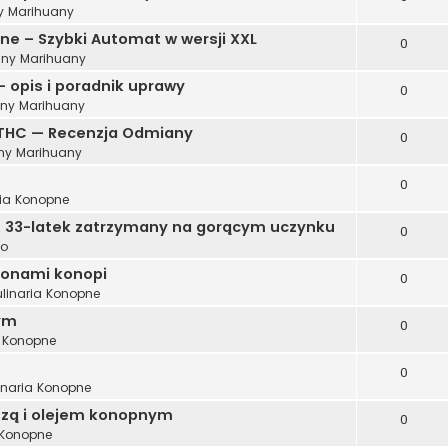
 Marihuany
e – Szybki Automat w wersji XXL
0
ny Marihuany
 opis i poradnik uprawy
0
ny Marihuany
THC — Recenzja Odmiany
0
y Marihuany
0
ria Konopne
a. 33-latek zatrzymany na gorącym uczynku
0
wo
ionami konopi
0
ulinaria Konopne
ym
0
a Konopne
0
inaria Konopne
szą i olejem konopnym
0
 Konopne