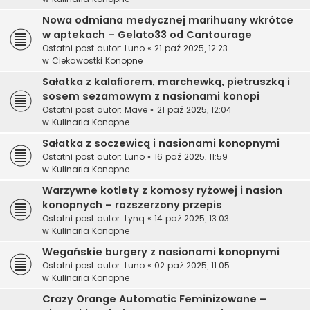
Nowa odmiana medycznej marihuany wkrótce
w aptekach – Gelato33 od Cantourage
Ostatni post autor:
Luno
«
21 paź 2025, 12:23
w
Ciekawostki Konopne
Sałatka z kalafiorem, marchewką, pietruszką i
sosem sezamowym z nasionami konopi
Ostatni post autor:
Mave
«
21 paź 2025, 12:04
w
Kulinaria Konopne
Sałatka z soczewicą i nasionami konopnymi
Ostatni post autor:
Luno
«
16 paź 2025, 11:59
w
Kulinaria Konopne
Warzywne kotlety z komosy ryżowej i nasion
konopnych – rozszerzony przepis
Ostatni post autor:
Lynq
«
14 paź 2025, 13:03
w
Kulinaria Konopne
Wegańskie burgery z nasionami konopnymi
Ostatni post autor:
Luno
«
02 paź 2025, 11:05
w
Kulinaria Konopne
Crazy Orange Automatic Feminizowane –