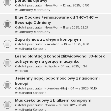
poradnik uprawy
Ostatni post autor:
NewsMan
«
12 wrz 2025, 16:50
w
Odmiany Marihuany
Blue Cookies Feminizowane od THC-THC —
Recenzja Odmiany
Ostatni post autor:
NewsMan
«
11 wrz 2025, 22:27
w
Odmiany Marihuany
Zupa dyniowa z olejem konopnym
Ostatni post autor:
Rzemień01
«
10 wrz 2025, 12:16
w
Kulinaria Konopne
Leśna plantacja konopi zlikwidowana. 33-latek
zatrzymany na gorącym uczynku
Ostatni post autor:
Kaligula
«
04 wrz 2025, 11:34
w
Prawo
Jesienny napój odpornościowy z nasionami
konopi
Ostatni post autor:
HolenderskiHaj
«
04 wrz 2025, 10:15
w
Kulinaria Konopne
Mus czekoladowy z białkiem konopnym
Ostatni post autor:
Omarrr
«
03 wrz 2025, 10:49
w
Kulinaria Konopne