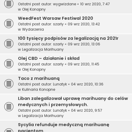
Ostatni post autor:
wygwizdane
«
10 wrz 2020, 7:47
w
Olej Konopny
WeedFest Warsaw Festiwal 2020
Ostatni post autor:
szarly
«
09 wrz 2020, 13:42
w
Wydarzenia
100 tysięcy podpisów za legalizacją na 2021r
Ostatni post autor:
szarly
«
09 wrz 2020, 13:06
w
Legalizacja Marihuany
Olej CBD – działanie i skład
Ostatni post autor:
szarly
«
09 wrz 2020, 11:45
w
Olej Konopny
Taco z marihuaną
Ostatni post autor:
Lunatyk
«
04 wrz 2020, 10:36
w
Kulinaria Konopne
Liban zalegalizował uprawę marihuany do celów
medycznych i przemysłowych.
Ostatni post autor:
Lunatyk
«
04 wrz 2020, 9:57
w
Legalizacja Marihuany
Sycylia refunduje medyczną marihuanę
pacjentom