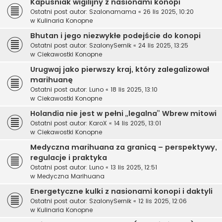
Kapuśniak wigilijny z nasionami konopi
Ostatni post autor:
Szalonamama
«
26 lis 2025, 10:20
w
Kulinaria Konopne
Bhutan i jego niezwykłe podejście do konopi
Ostatni post autor:
SzalonySernik
«
24 lis 2025, 13:25
w
Ciekawostki Konopne
Urugwaj jako pierwszy kraj, który zalegalizował
marihuanę
Ostatni post autor:
Luno
«
18 lis 2025, 13:10
w
Ciekawostki Konopne
Holandia nie jest w pełni „legalna” Wbrew mitowi
Ostatni post autor:
KaroX
«
14 lis 2025, 13:01
w
Ciekawostki Konopne
Medyczna marihuana za granicą – perspektywy,
regulacje i praktyka
Ostatni post autor:
Luno
«
13 lis 2025, 12:51
w
Medyczna Marihuana
Energetyczne kulki z nasionami konopi i daktyli
Ostatni post autor:
SzalonySernik
«
12 lis 2025, 12:06
w
Kulinaria Konopne