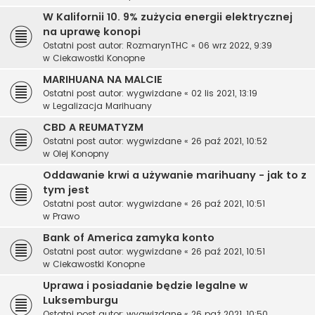
W Kalifornii 10. 9% zużycia energii elektrycznej
na uprawę konopi
Ostatni post autor:
RozmarynTHC
«
06 wrz 2022, 9:39
w
Ciekawostki Konopne
MARIHUANA NA MALCIE
Ostatni post autor:
wygwizdane
«
02 lis 2021, 13:19
w
Legalizacja Marihuany
CBD A REUMATYZM
Ostatni post autor:
wygwizdane
«
26 paź 2021, 10:52
w
Olej Konopny
Oddawanie krwi a używanie marihuany - jak to z
tym jest
Ostatni post autor:
wygwizdane
«
26 paź 2021, 10:51
w
Prawo
Bank of America zamyka konto
Ostatni post autor:
wygwizdane
«
26 paź 2021, 10:51
w
Ciekawostki Konopne
Uprawa i posiadanie będzie legalne w
Luksemburgu
Ostatni post autor:
wygwizdane
«
26 paź 2021, 10:50