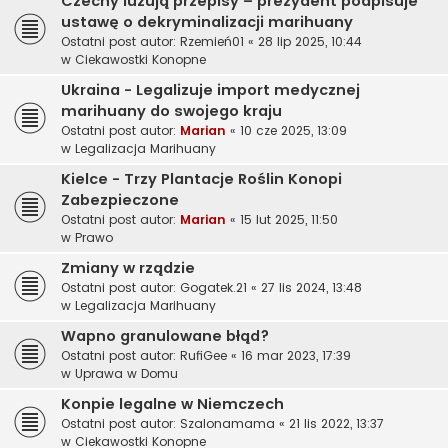
Czechy luzują przepisy – prezydent podpisuje
ustawę o dekryminalizacji marihuany
Ostatni post autor:
Rzemień01
«
28 lip 2025, 10:44
w
Ciekawostki Konopne
Ukraina - Legalizuje import medycznej
marihuany do swojego kraju
Ostatni post autor:
Marian
«
10 cze 2025, 13:09
w
Legalizacja Marihuany
Kielce - Trzy Plantacje Roślin Konopi
Zabezpieczone
Ostatni post autor:
Marian
«
15 lut 2025, 11:50
w
Prawo
Zmiany w rządzie
Ostatni post autor:
Gogatek.21
«
27 lis 2024, 13:48
w
Legalizacja Marihuany
Wapno granulowane błąd?
Ostatni post autor:
RufiGee
«
16 mar 2023, 17:39
w
Uprawa w Domu
Konpie legalne w Niemczech
Ostatni post autor:
Szalonamama
«
21 lis 2022, 13:37
w
Ciekawostki Konopne