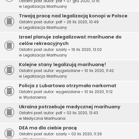
Ostatni post autor:
pdf
«
07 gru 2020, 13:15
w
Legalizacja Marihuany
Trwają pracę nad legalizacją konopi w Polsce
Ostatni post autor:
pdf
«
26 lis 2020, 10:49
w
Legalizacja Marihuany
Izrael planuje zalegalizować marihuane do
celów rekreacyjnych
Ostatni post autor:
szarly
«
19 lis 2020, 13:02
w
Legalizacja Marihuany
Kolejne stany legalizują marihuanę!
Ostatni post autor:
wygwizdane
«
10 lis 2020, 11:42
w
Legalizacja Marihuany
Policja z Lubartowa otrzymała narkomat
Ostatni post autor:
wygwizdane
«
10 lis 2020, 11:12
w
Wydarzenia
Ukraina potrzebuje medycznej marihuany
Ostatni post autor:
pdf
«
02 lis 2020, 13:43
w
Medyczna Marihuana
DEA ma dla ciebie pracę
Ostatni post autor:
szarly
«
02 lis 2020, 11:29