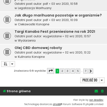
Ostatni post autor:
pdf
«
03 wrz 2020, 10:58
w
Legalizacja Marihuany
Jak długo marihuana pozostaje w organizmie?
Ostatni post autor:
pdf
«
03 wrz 2020, 10:09
w
Ciekawostki Konopne
Targi Kanaba Fest przeniesione na rok 2021
Ostatni post autor:
wygwizdane
«
02 wrz 2020, 13:57
w
Wydarzenia
Olej CBD domowej roboty
Ostatni post autor:
wygwizdane
«
02 wrz 2020, 13:22
w
Kulinaria Konopne
Strona
1
z
7
Znaleziono 641 wyników
1
2
3
4
5
…
7
Następna
Przejdź do
Strona główna
Flat Style by
Ian Bradley
Technologię dostarcza
phpBB
® Forum Software © phpBB Limited