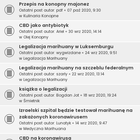
Przepis na konopny majonez
Ostatni post autor:
pdf
«
07 paź 2020, 9:30
w
Kulinaria Konopne
CBD jako antybiotyk
Ostatni post autor:
Ariel
«
30 wrz 2020, 14:14
w
Olej Konopny
Legalizacja marihuany w Luksemburgu
Ostatni post autor:
wygwizdane
«
24 wrz 2020, 9:51
w
Legalizacja Marihuany
Legalizacja marihuany na szczeblu federalnym
Ostatni post autor:
szarly
«
22 wrz 2020, 13:14
w
Legalizacja Marihuany
książka o legalizacji
Ostatni post autor:
Bogdan Jot
«
18 wrz 2020, 19:24
w
Śmietnik
Izraelski szpital będzie testował marihuanę na
zakażonych koronawirusem
Ostatni post autor:
Lunatyk
«
14 wrz 2020, 9:47
w
Medyczna Marihuana
CBD na koronawirusa