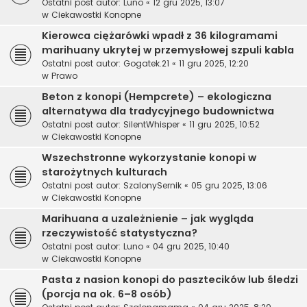
Ostatni post autor:
Luno
«
12 gru 2025, 13:07
w
Ciekawostki Konopne
Kierowca ciężarówki wpadł z 36 kilogramami
marihuany ukrytej w przemysłowej szpuli kabla
Ostatni post autor:
Gogatek.21
«
11 gru 2025, 12:20
w
Prawo
Beton z konopi (Hempcrete) – ekologiczna
alternatywa dla tradycyjnego budownictwa
Ostatni post autor:
SilentWhisper
«
11 gru 2025, 10:52
w
Ciekawostki Konopne
Wszechstronne wykorzystanie konopi w
starożytnych kulturach
Ostatni post autor:
SzalonySernik
«
05 gru 2025, 13:06
w
Ciekawostki Konopne
Marihuana a uzależnienie – jak wygląda
rzeczywistość statystyczna?
Ostatni post autor:
Luno
«
04 gru 2025, 10:40
w
Ciekawostki Konopne
Pasta z nasion konopi do pasztecików lub śledzi
(porcja na ok. 6–8 osób)