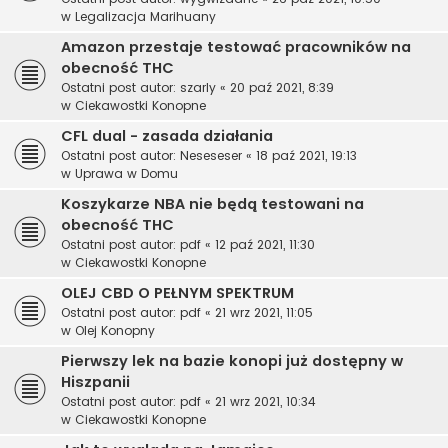
w
Legalizacja Marihuany
Amazon przestaje testować pracowników na
obecność THC
Ostatni post autor:
szarly
«
20 paź 2021, 8:39
w
Ciekawostki Konopne
CFL dual - zasada działania
Ostatni post autor:
Neseseser
«
18 paź 2021, 19:13
w
Uprawa w Domu
Koszykarze NBA nie będą testowani na
obecność THC
Ostatni post autor:
pdf
«
12 paź 2021, 11:30
w
Ciekawostki Konopne
OLEJ CBD O PEŁNYM SPEKTRUM
Ostatni post autor:
pdf
«
21 wrz 2021, 11:05
w
Olej Konopny
Pierwszy lek na bazie konopi już dostępny w
Hiszpanii
Ostatni post autor:
pdf
«
21 wrz 2021, 10:34
w
Ciekawostki Konopne