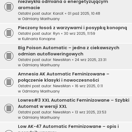
niezwykła odmiana o energetyzującym
aromacie
Ostatni post autor:
KaroX
«
01 paź 2025, 10:48
w
Odmiany Marihuany
Pieczony łosoś z warzywami i posypką konopną
Ostatni post autor:
Ryn
«
30 wrz 2025, 11:59
w
Kulinaria Konopne
Big Poison Automatic – jedna z ciekawszych
odmian autofloweringowych
Ostatni post autor:
NewsMan
«
24 wrz 2025, 23:31
w
Odmiany Marihuany
Amnesia AK Automatic Feminizowane –
połączenie klasyki i nowoczesności
Ostatni post autor:
NewsMan
«
16 wrz 2025, 0:11
w
Odmiany Marihuany
Lowres#3 XXL Automatic Feminizowane – Szybki
Automat w wersji XXL
Ostatni post autor:
NewsMan
«
13 wrz 2025, 23:53
w
Odmiany Marihuany
Low AK-47 Automatic Feminizowane – opis i