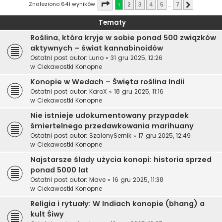
Strona
1
z
7
Znaleziono 641 wyników
1
2
3
4
5
…
7
Następna
Tematy
Roślina, która kryje w sobie ponad 500 związków
aktywnych – świat kannabinoidów
Ostatni post autor:
Luno
«
31 gru 2025, 12:26
w
Ciekawostki Konopne
Konopie w Wedach – Święta roślina Indii
Ostatni post autor:
KaroX
«
18 gru 2025, 11:16
w
Ciekawostki Konopne
Nie istnieje udokumentowany przypadek
śmiertelnego przedawkowania marihuany
Ostatni post autor:
SzalonySernik
«
17 gru 2025, 12:49
w
Ciekawostki Konopne
Najstarsze ślady użycia konopi: historia sprzed
ponad 5000 lat
Ostatni post autor:
Mave
«
16 gru 2025, 11:38
w
Ciekawostki Konopne
Religia i rytuały: W Indiach konopie (bhang) a
kult Śiwy