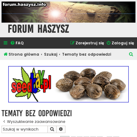
Forum Haszysz
FAQ
Zarejestruj się
Zaloguj się
S
Strona główna
Szukaj
Tematy bez odpowiedzi
z
u
k
a
j
Tematy bez odpowiedzi
Wyszukiwanie zaawansowane
Szukaj
Wyszukiwanie zaawansowane