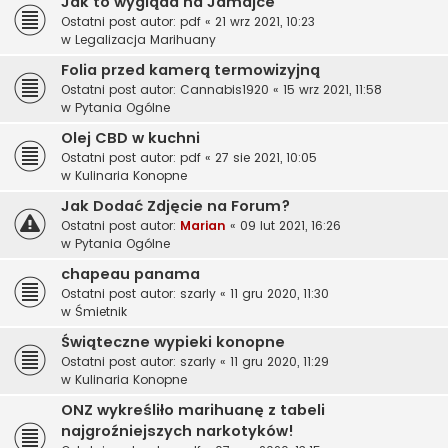
Jak to wygląda na Jamajce
Ostatni post autor:
pdf
«
21 wrz 2021, 10:23
w
Legalizacja Marihuany
Folia przed kamerą termowizyjną
Ostatni post autor:
Cannabis1920
«
15 wrz 2021, 11:58
w
Pytania Ogólne
Olej CBD w kuchni
Ostatni post autor:
pdf
«
27 sie 2021, 10:05
w
Kulinaria Konopne
Jak Dodać Zdjęcie na Forum?
Ostatni post autor:
Marian
«
09 lut 2021, 16:26
w
Pytania Ogólne
chapeau panama
Ostatni post autor:
szarly
«
11 gru 2020, 11:30
w
Śmietnik
Świąteczne wypieki konopne
Ostatni post autor:
szarly
«
11 gru 2020, 11:29
w
Kulinaria Konopne
ONZ wykreśliło marihuanę z tabeli
najgroźniejszych narkotyków!