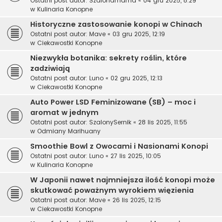
Ostatni post autor:
Szalonamama
«
04 gru 2025, 8:29
w
Kulinaria Konopne
Historyczne zastosowanie konopi w Chinach
Ostatni post autor:
Mave
«
03 gru 2025, 12:19
w
Ciekawostki Konopne
Niezwykła botanika: sekrety roślin, które
zadziwiają
Ostatni post autor:
Luno
«
02 gru 2025, 12:13
w
Ciekawostki Konopne
Auto Power LSD Feminizowane (SB) – moc i
aromat w jednym
Ostatni post autor:
SzalonySernik
«
28 lis 2025, 11:55
w
Odmiany Marihuany
Smoothie Bowl z Owocami i Nasionami Konopi
Ostatni post autor:
Luno
«
27 lis 2025, 10:05
w
Kulinaria Konopne
W Japonii nawet najmniejsza ilość konopi może
skutkować poważnym wyrokiem więzienia
Ostatni post autor:
Mave
«
26 lis 2025, 12:15
w
Ciekawostki Konopne