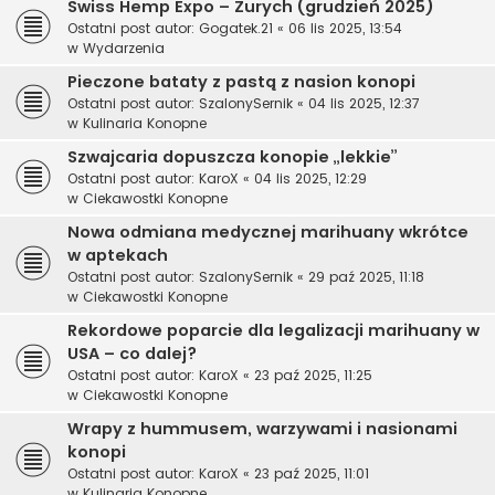
Swiss Hemp Expo – Zurych (grudzień 2025)
Ostatni post autor:
Gogatek.21
«
06 lis 2025, 13:54
w
Wydarzenia
Pieczone bataty z pastą z nasion konopi
Ostatni post autor:
SzalonySernik
«
04 lis 2025, 12:37
w
Kulinaria Konopne
Szwajcaria dopuszcza konopie „lekkie”
Ostatni post autor:
KaroX
«
04 lis 2025, 12:29
w
Ciekawostki Konopne
Nowa odmiana medycznej marihuany wkrótce
w aptekach
Ostatni post autor:
SzalonySernik
«
29 paź 2025, 11:18
w
Ciekawostki Konopne
Rekordowe poparcie dla legalizacji marihuany w
USA – co dalej?
Ostatni post autor:
KaroX
«
23 paź 2025, 11:25
w
Ciekawostki Konopne
Wrapy z hummusem, warzywami i nasionami
konopi
Ostatni post autor:
KaroX
«
23 paź 2025, 11:01
w
Kulinaria Konopne