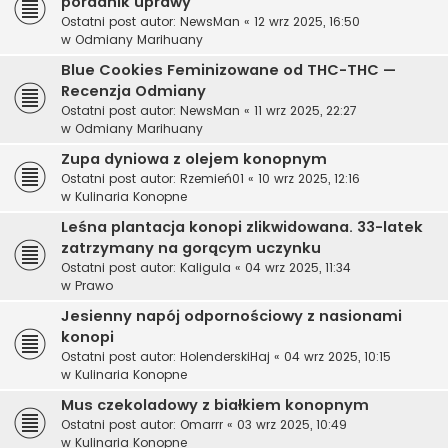
poradnik uprawy
Ostatni post autor:
NewsMan
«
12 wrz 2025, 16:50
w
Odmiany Marihuany
Blue Cookies Feminizowane od THC-THC —
Recenzja Odmiany
Ostatni post autor:
NewsMan
«
11 wrz 2025, 22:27
w
Odmiany Marihuany
Zupa dyniowa z olejem konopnym
Ostatni post autor:
Rzemień01
«
10 wrz 2025, 12:16
w
Kulinaria Konopne
Leśna plantacja konopi zlikwidowana. 33-latek
zatrzymany na gorącym uczynku
Ostatni post autor:
Kaligula
«
04 wrz 2025, 11:34
w
Prawo
Jesienny napój odpornościowy z nasionami
konopi
Ostatni post autor:
HolenderskiHaj
«
04 wrz 2025, 10:15
w
Kulinaria Konopne
Mus czekoladowy z białkiem konopnym
Ostatni post autor:
Omarrr
«
03 wrz 2025, 10:49
w
Kulinaria Konopne