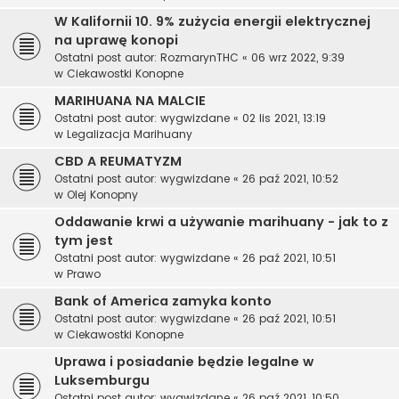
W Kalifornii 10. 9% zużycia energii elektrycznej
na uprawę konopi
Ostatni post autor:
RozmarynTHC
«
06 wrz 2022, 9:39
w
Ciekawostki Konopne
MARIHUANA NA MALCIE
Ostatni post autor:
wygwizdane
«
02 lis 2021, 13:19
w
Legalizacja Marihuany
CBD A REUMATYZM
Ostatni post autor:
wygwizdane
«
26 paź 2021, 10:52
w
Olej Konopny
Oddawanie krwi a używanie marihuany - jak to z
tym jest
Ostatni post autor:
wygwizdane
«
26 paź 2021, 10:51
w
Prawo
Bank of America zamyka konto
Ostatni post autor:
wygwizdane
«
26 paź 2021, 10:51
w
Ciekawostki Konopne
Uprawa i posiadanie będzie legalne w
Luksemburgu
Ostatni post autor:
wygwizdane
«
26 paź 2021, 10:50