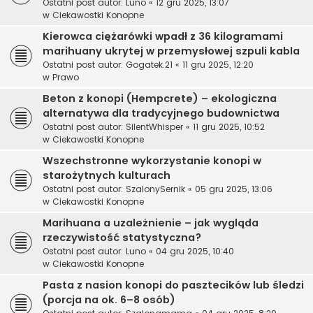
Ostatni post autor:
Luno
«
12 gru 2025, 13:07
w
Ciekawostki Konopne
Kierowca ciężarówki wpadł z 36 kilogramami
marihuany ukrytej w przemysłowej szpuli kabla
Ostatni post autor:
Gogatek.21
«
11 gru 2025, 12:20
w
Prawo
Beton z konopi (Hempcrete) – ekologiczna
alternatywa dla tradycyjnego budownictwa
Ostatni post autor:
SilentWhisper
«
11 gru 2025, 10:52
w
Ciekawostki Konopne
Wszechstronne wykorzystanie konopi w
starożytnych kulturach
Ostatni post autor:
SzalonySernik
«
05 gru 2025, 13:06
w
Ciekawostki Konopne
Marihuana a uzależnienie – jak wygląda
rzeczywistość statystyczna?
Ostatni post autor:
Luno
«
04 gru 2025, 10:40
w
Ciekawostki Konopne
Pasta z nasion konopi do pasztecików lub śledzi
(porcja na ok. 6–8 osób)