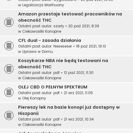
w
Legalizacja Marihuany
Amazon przestaje testować pracowników na
obecność THC
Ostatni post autor:
szarly
«
20 paź 2021, 8:39
w
Ciekawostki Konopne
CFL dual - zasada działania
Ostatni post autor:
Neseseser
«
18 paź 2021, 19:13
w
Uprawa w Domu
Koszykarze NBA nie będą testowani na
obecność THC
Ostatni post autor:
pdf
«
12 paź 2021, 11:30
w
Ciekawostki Konopne
OLEJ CBD O PEŁNYM SPEKTRUM
Ostatni post autor:
pdf
«
21 wrz 2021, 11:05
w
Olej Konopny
Pierwszy lek na bazie konopi już dostępny w
Hiszpanii
Ostatni post autor:
pdf
«
21 wrz 2021, 10:34
w
Ciekawostki Konopne