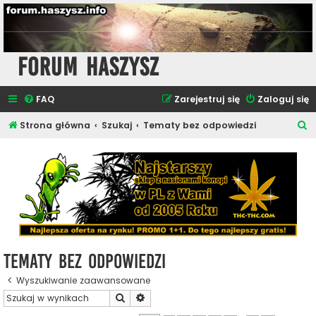
Forum Haszysz
FAQ
Zarejestruj się
Zaloguj się
S
Strona główna
Szukaj
Tematy bez odpowiedzi
z
u
k
a
j
Tematy bez odpowiedzi
Wyszukiwanie zaawansowane
Szukaj
Wyszukiwanie zaawansowane