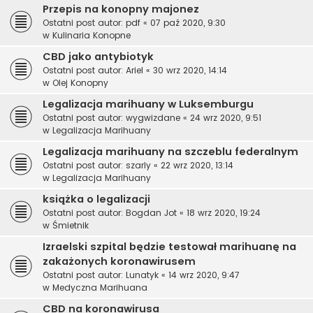
Przepis na konopny majonez
Ostatni post autor:
pdf
«
07 paź 2020, 9:30
w
Kulinaria Konopne
CBD jako antybiotyk
Ostatni post autor:
Ariel
«
30 wrz 2020, 14:14
w
Olej Konopny
Legalizacja marihuany w Luksemburgu
Ostatni post autor:
wygwizdane
«
24 wrz 2020, 9:51
w
Legalizacja Marihuany
Legalizacja marihuany na szczeblu federalnym
Ostatni post autor:
szarly
«
22 wrz 2020, 13:14
w
Legalizacja Marihuany
książka o legalizacji
Ostatni post autor:
Bogdan Jot
«
18 wrz 2020, 19:24
w
Śmietnik
Izraelski szpital będzie testował marihuanę na
zakażonych koronawirusem
Ostatni post autor:
Lunatyk
«
14 wrz 2020, 9:47
w
Medyczna Marihuana
CBD na koronawirusa