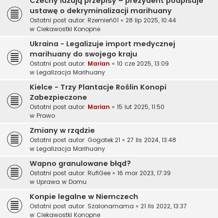
Czechy luzują przepisy – prezydent podpisuje
ustawę o dekryminalizacji marihuany
Ostatni post autor:
Rzemień01
«
28 lip 2025, 10:44
w
Ciekawostki Konopne
Ukraina - Legalizuje import medycznej
marihuany do swojego kraju
Ostatni post autor:
Marian
«
10 cze 2025, 13:09
w
Legalizacja Marihuany
Kielce - Trzy Plantacje Roślin Konopi
Zabezpieczone
Ostatni post autor:
Marian
«
15 lut 2025, 11:50
w
Prawo
Zmiany w rządzie
Ostatni post autor:
Gogatek.21
«
27 lis 2024, 13:48
w
Legalizacja Marihuany
Wapno granulowane błąd?
Ostatni post autor:
RufiGee
«
16 mar 2023, 17:39
w
Uprawa w Domu
Konpie legalne w Niemczech
Ostatni post autor:
Szalonamama
«
21 lis 2022, 13:37
w
Ciekawostki Konopne