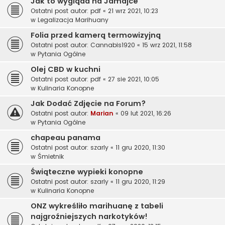
Jak to wygląda na Jamajce
Ostatni post autor:
pdf
«
21 wrz 2021, 10:23
w
Legalizacja Marihuany
Folia przed kamerą termowizyjną
Ostatni post autor:
Cannabis1920
«
15 wrz 2021, 11:58
w
Pytania Ogólne
Olej CBD w kuchni
Ostatni post autor:
pdf
«
27 sie 2021, 10:05
w
Kulinaria Konopne
Jak Dodać Zdjęcie na Forum?
Ostatni post autor:
Marian
«
09 lut 2021, 16:26
w
Pytania Ogólne
chapeau panama
Ostatni post autor:
szarly
«
11 gru 2020, 11:30
w
Śmietnik
Świąteczne wypieki konopne
Ostatni post autor:
szarly
«
11 gru 2020, 11:29
w
Kulinaria Konopne
ONZ wykreśliło marihuanę z tabeli
najgroźniejszych narkotyków!