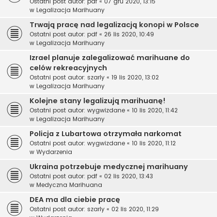
Ostatni post autor:
pdf
«
07 gru 2020, 13:15
w
Legalizacja Marihuany
Trwają pracę nad legalizacją konopi w Polsce
Ostatni post autor:
pdf
«
26 lis 2020, 10:49
w
Legalizacja Marihuany
Izrael planuje zalegalizować marihuane do
celów rekreacyjnych
Ostatni post autor:
szarly
«
19 lis 2020, 13:02
w
Legalizacja Marihuany
Kolejne stany legalizują marihuanę!
Ostatni post autor:
wygwizdane
«
10 lis 2020, 11:42
w
Legalizacja Marihuany
Policja z Lubartowa otrzymała narkomat
Ostatni post autor:
wygwizdane
«
10 lis 2020, 11:12
w
Wydarzenia
Ukraina potrzebuje medycznej marihuany
Ostatni post autor:
pdf
«
02 lis 2020, 13:43
w
Medyczna Marihuana
DEA ma dla ciebie pracę
Ostatni post autor:
szarly
«
02 lis 2020, 11:29