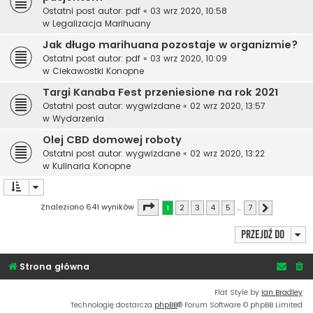
Ostatni post autor:
pdf
«
03 wrz 2020, 10:58
w
Legalizacja Marihuany
Jak długo marihuana pozostaje w organizmie?
Ostatni post autor:
pdf
«
03 wrz 2020, 10:09
w
Ciekawostki Konopne
Targi Kanaba Fest przeniesione na rok 2021
Ostatni post autor:
wygwizdane
«
02 wrz 2020, 13:57
w
Wydarzenia
Olej CBD domowej roboty
Ostatni post autor:
wygwizdane
«
02 wrz 2020, 13:22
w
Kulinaria Konopne
Strona
1
z
7
Znaleziono 641 wyników
1
2
3
4
5
…
7
Następna
Przejdź do
Strona główna
Flat Style by
Ian Bradley
Technologię dostarcza
phpBB
® Forum Software © phpBB Limited