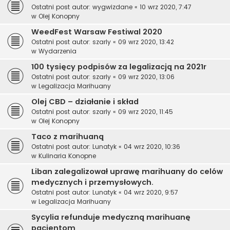
Ostatni post autor:
wygwizdane
«
10 wrz 2020, 7:47
w
Olej Konopny
WeedFest Warsaw Festiwal 2020
Ostatni post autor:
szarly
«
09 wrz 2020, 13:42
w
Wydarzenia
100 tysięcy podpisów za legalizacją na 2021r
Ostatni post autor:
szarly
«
09 wrz 2020, 13:06
w
Legalizacja Marihuany
Olej CBD – działanie i skład
Ostatni post autor:
szarly
«
09 wrz 2020, 11:45
w
Olej Konopny
Taco z marihuaną
Ostatni post autor:
Lunatyk
«
04 wrz 2020, 10:36
w
Kulinaria Konopne
Liban zalegalizował uprawę marihuany do celów
medycznych i przemysłowych.
Ostatni post autor:
Lunatyk
«
04 wrz 2020, 9:57
w
Legalizacja Marihuany
Sycylia refunduje medyczną marihuanę
pacjentom