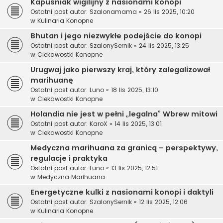
Kapuśniak wigilijny z nasionami konopi
Ostatni post autor:
Szalonamama
«
26 lis 2025, 10:20
w
Kulinaria Konopne
Bhutan i jego niezwykłe podejście do konopi
Ostatni post autor:
SzalonySernik
«
24 lis 2025, 13:25
w
Ciekawostki Konopne
Urugwaj jako pierwszy kraj, który zalegalizował
marihuanę
Ostatni post autor:
Luno
«
18 lis 2025, 13:10
w
Ciekawostki Konopne
Holandia nie jest w pełni „legalna” Wbrew mitowi
Ostatni post autor:
KaroX
«
14 lis 2025, 13:01
w
Ciekawostki Konopne
Medyczna marihuana za granicą – perspektywy,
regulacje i praktyka
Ostatni post autor:
Luno
«
13 lis 2025, 12:51
w
Medyczna Marihuana
Energetyczne kulki z nasionami konopi i daktyli
Ostatni post autor:
SzalonySernik
«
12 lis 2025, 12:06
w
Kulinaria Konopne