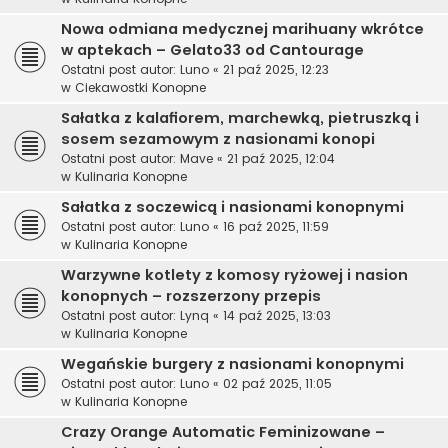
Nowa odmiana medycznej marihuany wkrótce
w aptekach – Gelato33 od Cantourage
Ostatni post autor:
Luno
«
21 paź 2025, 12:23
w
Ciekawostki Konopne
Sałatka z kalafiorem, marchewką, pietruszką i
sosem sezamowym z nasionami konopi
Ostatni post autor:
Mave
«
21 paź 2025, 12:04
w
Kulinaria Konopne
Sałatka z soczewicą i nasionami konopnymi
Ostatni post autor:
Luno
«
16 paź 2025, 11:59
w
Kulinaria Konopne
Warzywne kotlety z komosy ryżowej i nasion
konopnych – rozszerzony przepis
Ostatni post autor:
Lynq
«
14 paź 2025, 13:03
w
Kulinaria Konopne
Wegańskie burgery z nasionami konopnymi
Ostatni post autor:
Luno
«
02 paź 2025, 11:05
w
Kulinaria Konopne
Crazy Orange Automatic Feminizowane –