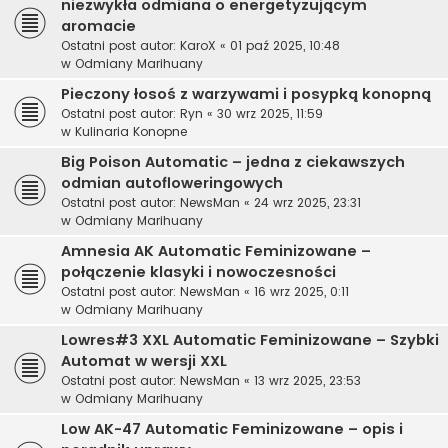
niezwykła odmiana o energetyzującym
aromacie
Ostatni post autor:
KaroX
«
01 paź 2025, 10:48
w
Odmiany Marihuany
Pieczony łosoś z warzywami i posypką konopną
Ostatni post autor:
Ryn
«
30 wrz 2025, 11:59
w
Kulinaria Konopne
Big Poison Automatic – jedna z ciekawszych
odmian autofloweringowych
Ostatni post autor:
NewsMan
«
24 wrz 2025, 23:31
w
Odmiany Marihuany
Amnesia AK Automatic Feminizowane –
połączenie klasyki i nowoczesności
Ostatni post autor:
NewsMan
«
16 wrz 2025, 0:11
w
Odmiany Marihuany
Lowres#3 XXL Automatic Feminizowane – Szybki
Automat w wersji XXL
Ostatni post autor:
NewsMan
«
13 wrz 2025, 23:53
w
Odmiany Marihuany
Low AK-47 Automatic Feminizowane – opis i