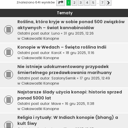
Strona
1
z
7
Znaleziono 641 wyników
1
2
3
4
5
…
7
Następna
Tematy
Roślina, która kryje w sobie ponad 500 związków
aktywnych – świat kannabinoidów
Ostatni post autor:
Luno
«
31 gru 2025, 12:26
w
Ciekawostki Konopne
Konopie w Wedach – Święta roślina Indii
Ostatni post autor:
KaroX
«
18 gru 2025, 11:16
w
Ciekawostki Konopne
Nie istnieje udokumentowany przypadek
śmiertelnego przedawkowania marihuany
Ostatni post autor:
SzalonySernik
«
17 gru 2025, 12:49
w
Ciekawostki Konopne
Najstarsze ślady użycia konopi: historia sprzed
ponad 5000 lat
Ostatni post autor:
Mave
«
16 gru 2025, 11:38
w
Ciekawostki Konopne
Religia i rytuały: W Indiach konopie (bhang) a
kult Śiwy