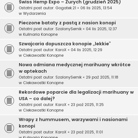
Swiss Hemp Expo – Zurych (grudzień 2025)
Ostatni post autor:
Gogatek.21
«
06 lis 2025, 13:54
w
Wydarzenia
Pieczone bataty z pastą z nasion konopi
Ostatni post autor:
SzalonySernik
«
04 lis 2025, 12:37
w
Kulinaria Konopne
Szwajcaria dopuszcza konopie „lekkie”
Ostatni post autor:
KaroX
«
04 lis 2025, 12:29
w
Ciekawostki Konopne
Nowa odmiana medycznej marihuany wkrótce
w aptekach
Ostatni post autor:
SzalonySernik
«
29 paź 2025, 11:18
w
Ciekawostki Konopne
Rekordowe poparcie dla legalizacji marihuany w
USA – co dalej?
Ostatni post autor:
KaroX
«
23 paź 2025, 11:25
w
Ciekawostki Konopne
Wrapy z hummusem, warzywami i nasionami
konopi
Ostatni post autor:
KaroX
«
23 paź 2025, 11:01
w
Kulinaria Konopne