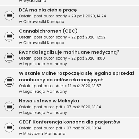
w
Wydarzenia
DEA ma dla ciebie pracę
Ostatni post autor:
szarly
«
29 paź 2020, 14:24
w
Ciekawostki Konopne
Cannabichromen (CBC)
Ostatni post autor:
szarly
«
22 paź 2020, 12:52
w
Ciekawostki Konopne
Rwanda legalizuje marihuanę medyczną?
Ostatni post autor:
szarly
«
22 paź 2020, 11:08
w
Legalizacja Marihuany
W stanie Maine rozpoczęła się legalna sprzedaż
marihuany do celów rekreacyjnych
Ostatni post autor:
Ariel
«
12 paź 2020, 13:57
w
Legalizacja Marihuany
Nowa ustawa w Meksyku
Ostatni post autor:
pdf
«
07 paź 2020, 13:34
w
Legalizacja Marihuany
CECF Konferencja konopna dla pacjentów
Ostatni post autor:
pdf
«
07 paź 2020, 10:34
w
Medyczna Marihuana