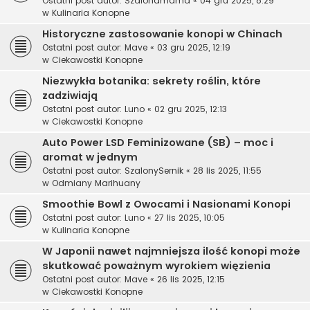
Ostatni post autor:
Szalonamama
«
04 gru 2025, 8:29
w
Kulinaria Konopne
Historyczne zastosowanie konopi w Chinach
Ostatni post autor:
Mave
«
03 gru 2025, 12:19
w
Ciekawostki Konopne
Niezwykła botanika: sekrety roślin, które
zadziwiają
Ostatni post autor:
Luno
«
02 gru 2025, 12:13
w
Ciekawostki Konopne
Auto Power LSD Feminizowane (SB) – moc i
aromat w jednym
Ostatni post autor:
SzalonySernik
«
28 lis 2025, 11:55
w
Odmiany Marihuany
Smoothie Bowl z Owocami i Nasionami Konopi
Ostatni post autor:
Luno
«
27 lis 2025, 10:05
w
Kulinaria Konopne
W Japonii nawet najmniejsza ilość konopi może
skutkować poważnym wyrokiem więzienia
Ostatni post autor:
Mave
«
26 lis 2025, 12:15
w
Ciekawostki Konopne