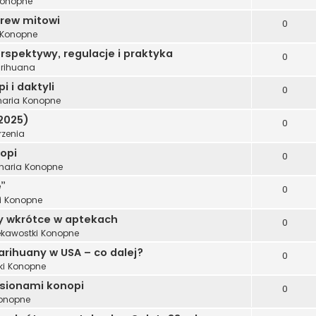
Konopne
brew mitowi
0
 Konopne
spektywy, regulacje i praktyka
0
rihuana
 i daktyli
0
inaria Konopne
2025)
0
zenia
opi
0
inaria Konopne
”
0
i Konopne
 wkrótce w aptekach
0
ekawostki Konopne
arihuany w USA – co dalej?
0
ki Konopne
sionami konopi
0
Konopne