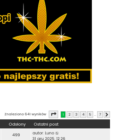
Strona
1
z
7
Znaleziono 641 wyników
1
2
3
4
5
…
7
Następna
Odsłony
Ostatni post
autor:
Luno
499
31 gru 2025, 12:26