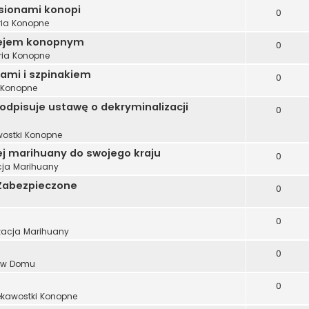
asionami konopi
0
ria Konopne
olejem konopnym
0
ria Konopne
ami i szpinakiem
0
a Konopne
odpisuje ustawę o dekryminalizacji
0
wostki Konopne
ej marihuany do swojego kraju
0
cja Marihuany
i Zabezpieczone
0
0
zacja Marihuany
0
 w Domu
0
ekawostki Konopne