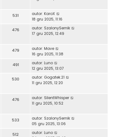
autor:
KaroX
531
18 gru 2025, 11:16
autor:
SzalonySernik
476
17 gru 2025, 12:49
autor:
Mave
479
16 gru 2025, 11:38
autor:
Luno
491
12 gru 2025, 13:07
autor:
Gogatek.21
530
11 gru 2025, 12:20
autor:
SilentWhisper
476
11 gru 2025, 10:52
autor:
SzalonySernik
533
05 gru 2025, 13:06
autor:
Luno
512