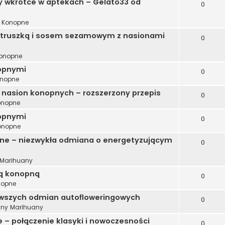
wkrótce w aptekach – Gelato33 od
0
i Konopne
ietruszką i sosem sezamowym z nasionami
0
Konopne
nopnymi
0
onopne
 nasion konopnych – rozszerzony przepis
0
Konopne
opnymi
0
Konopne
ne – niezwykła odmiana o energetyzującym
0
Marihuany
ką konopną
0
nopne
kawszych odmian autofloweringowych
0
ny Marihuany
– połączenie klasyki i nowoczesności
0