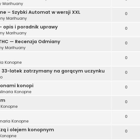
 Marihuany
e – Szybki Automat w wersji XXL
0
ny Marihuany
 opis i poradnik uprawy
0
ny Marihuany
THC — Recenzja Odmiany
0
y Marihuany
0
ria Konopne
a. 33-latek zatrzymany na gorącym uczynku
0
wo
ionami konopi
0
ulinaria Konopne
ym
0
a Konopne
0
inaria Konopne
szą i olejem konopnym
0
 Konopne