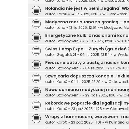
autor:
Luno
»
18 lis 2025, 13:10
» w
Ciekawostki 
Holandia nie jest w pełni „legalna” W
autor:
KaroX
»
14 lis 2025, 13:01
» w
Ciekawostki
Medyczna marihuana za granicą – per
autor:
Luno
»
13 lis 2025, 12:51
» w
Medyczna Ma
Energetyczne kulki z nasionami konopi
autor:
SzalonySernik
»
12 lis 2025, 12:06
» w
Kul
Swiss Hemp Expo – Zurych (grudzień 
autor:
Gogatek.21
»
06 lis 2025, 13:54
» w
Wydar
Pieczone bataty z pastą z nasion kon
autor:
SzalonySernik
»
04 lis 2025, 12:37
» w
Kul
Szwajcaria dopuszcza konopie „lekkie
autor:
KaroX
»
04 lis 2025, 12:29
» w
Ciekawostk
Nowa odmiana medycznej marihuany
autor:
SzalonySernik
»
29 paź 2025, 11:18
» w
Ci
Rekordowe poparcie dla legalizacji m
autor:
KaroX
»
23 paź 2025, 11:25
» w
Ciekawost
Wrapy z hummusem, warzywami i na
autor:
KaroX
»
23 paź 2025, 11:01
» w
Kulinaria 