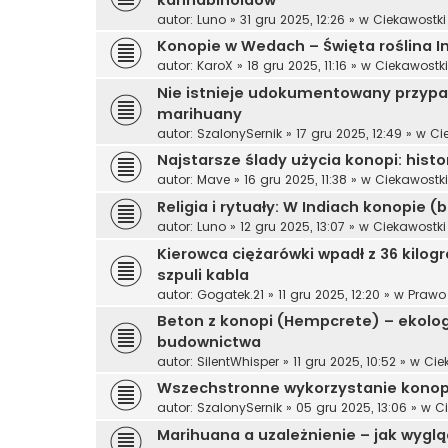
kannabinoidów
autor:
Luno
»
31 gru 2025, 12:26
» w
Ciekawostk
Konopie w Wedach – Święta roślina In
autor:
KaroX
»
18 gru 2025, 11:16
» w
Ciekawostk
Nie istnieje udokumentowany przyp
marihuany
autor:
SzalonySernik
»
17 gru 2025, 12:49
» w
Ci
Najstarsze ślady użycia konopi: hist
autor:
Mave
»
16 gru 2025, 11:38
» w
Ciekawostk
Religia i rytuały: W Indiach konopie (
autor:
Luno
»
12 gru 2025, 13:07
» w
Ciekawostk
Kierowca ciężarówki wpadł z 36 kilo
szpuli kabla
autor:
Gogatek.21
»
11 gru 2025, 12:20
» w
Prawo
Beton z konopi (Hempcrete) – ekolog
budownictwa
autor:
SilentWhisper
»
11 gru 2025, 10:52
» w
Cie
Wszechstronne wykorzystanie konopi
autor:
SzalonySernik
»
05 gru 2025, 13:06
» w
C
Marihuana a uzależnienie – jak wygl