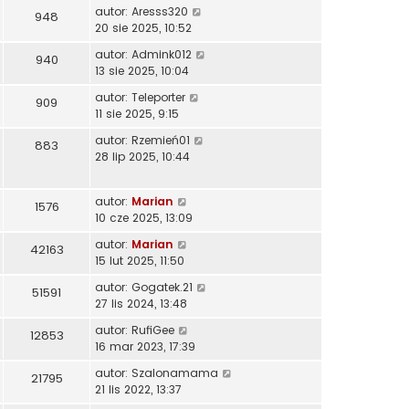
autor:
Aresss320
948
20 sie 2025, 10:52
autor:
Admink012
940
13 sie 2025, 10:04
autor:
Teleporter
909
11 sie 2025, 9:15
autor:
Rzemień01
883
28 lip 2025, 10:44
autor:
Marian
1576
10 cze 2025, 13:09
autor:
Marian
42163
15 lut 2025, 11:50
autor:
Gogatek.21
51591
27 lis 2024, 13:48
autor:
RufiGee
12853
16 mar 2023, 17:39
autor:
Szalonamama
21795
21 lis 2022, 13:37