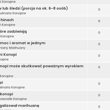
ki Konopne
 lub śledzi (porcja na ok. 6–8 osób)
0
ulinaria Konopne
Chinach
0
i Konopne
tóre zadziwiają
0
i Konopne
 moc i aromat w jednym
0
iany Marihuany
i Konopi
0
onopne
 konopi może skutkować poważnym wyrokiem
0
 Konopne
pi
0
ulinaria Konopne
 konopi
0
kawostki Konopne
legalizował marihuanę
0