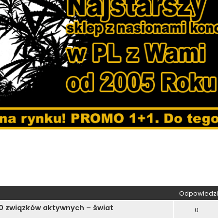
wane
Odpowiedzi
00 związków aktywnych – świat
0