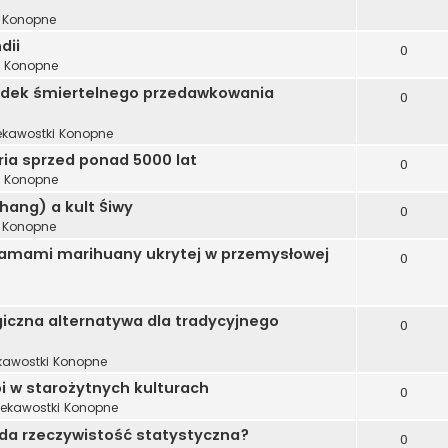
i Konopne
dii
0
i Konopne
adek śmiertelnego przedawkowania
0
ekawostki Konopne
oria sprzed ponad 5000 lat
0
i Konopne
bhang) a kult Śiwy
0
i Konopne
gramami marihuany ukrytej w przemysłowej
0
iczna alternatywa dla tradycyjnego
0
kawostki Konopne
 w starożytnych kulturach
0
iekawostki Konopne
ąda rzeczywistość statystyczna?
0