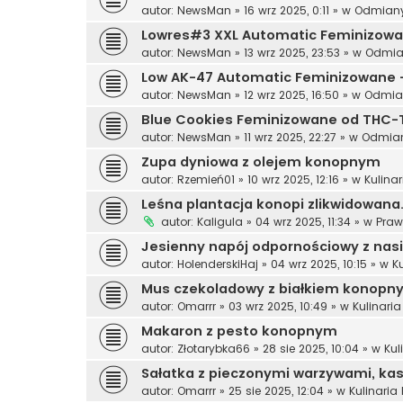
autor:
NewsMan
»
16 wrz 2025, 0:11
» w
Odmiany
Lowres#3 XXL Automatic Feminizowan
autor:
NewsMan
»
13 wrz 2025, 23:53
» w
Odmia
Low AK-47 Automatic Feminizowane –
autor:
NewsMan
»
12 wrz 2025, 16:50
» w
Odmia
Blue Cookies Feminizowane od THC-
autor:
NewsMan
»
11 wrz 2025, 22:27
» w
Odmian
Zupa dyniowa z olejem konopnym
autor:
Rzemień01
»
10 wrz 2025, 12:16
» w
Kulina
Leśna plantacja konopi zlikwidowan
autor:
Kaligula
»
04 wrz 2025, 11:34
» w
Pra
Jesienny napój odpornościowy z nas
autor:
HolenderskiHaj
»
04 wrz 2025, 10:15
» w
K
Mus czekoladowy z białkiem konopn
autor:
Omarrr
»
03 wrz 2025, 10:49
» w
Kulinari
Makaron z pesto konopnym
autor:
Złotarybka66
»
28 sie 2025, 10:04
» w
Kul
Sałatka z pieczonymi warzywami, ka
autor:
Omarrr
»
25 sie 2025, 12:04
» w
Kulinaria