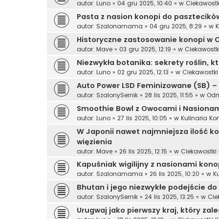
autor:
Luno
»
04 gru 2025, 10:40
» w
Ciekawost
Pasta z nasion konopi do pasztecików
autor:
Szalonamama
»
04 gru 2025, 8:29
» w
K
Historyczne zastosowanie konopi w 
autor:
Mave
»
03 gru 2025, 12:19
» w
Ciekawostk
Niezwykła botanika: sekrety roślin, k
autor:
Luno
»
02 gru 2025, 12:13
» w
Ciekawostk
Auto Power LSD Feminizowane (SB) –
autor:
SzalonySernik
»
28 lis 2025, 11:55
» w
Odm
Smoothie Bowl z Owocami i Nasionam
autor:
Luno
»
27 lis 2025, 10:05
» w
Kulinaria K
W Japonii nawet najmniejsza ilość
więzienia
autor:
Mave
»
26 lis 2025, 12:15
» w
Ciekawostki
Kapuśniak wigilijny z nasionami kono
autor:
Szalonamama
»
26 lis 2025, 10:20
» w
K
Bhutan i jego niezwykłe podejście do
autor:
SzalonySernik
»
24 lis 2025, 13:25
» w
Cie
Urugwaj jako pierwszy kraj, który za