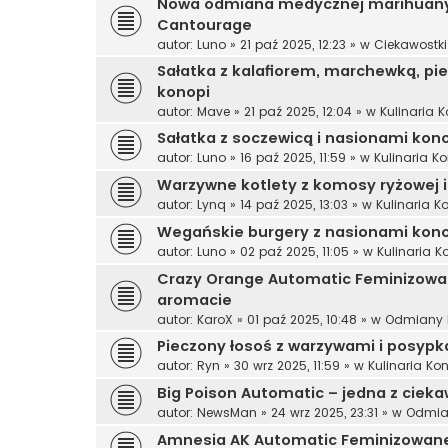
Nowa odmiana medycznej marihuany 
Cantourage
autor:
Luno
»
21 paź 2025, 12:23
» w
Ciekawostk
Sałatka z kalafiorem, marchewką, p
konopi
autor:
Mave
»
21 paź 2025, 12:04
» w
Kulinaria 
Sałatka z soczewicą i nasionami ko
autor:
Luno
»
16 paź 2025, 11:59
» w
Kulinaria K
Warzywne kotlety z komosy ryżowej i
autor:
Lynq
»
14 paź 2025, 13:03
» w
Kulinaria 
Wegańskie burgery z nasionami kon
autor:
Luno
»
02 paź 2025, 11:05
» w
Kulinaria 
Crazy Orange Automatic Feminizowa
aromacie
autor:
KaroX
»
01 paź 2025, 10:48
» w
Odmiany 
Pieczony łosoś z warzywami i posyp
autor:
Ryn
»
30 wrz 2025, 11:59
» w
Kulinaria Ko
Big Poison Automatic – jedna z cie
autor:
NewsMan
»
24 wrz 2025, 23:31
» w
Odmia
Amnesia AK Automatic Feminizowane 