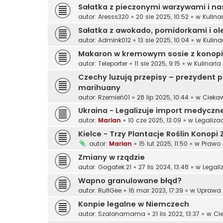
Sałatka z pieczonymi warzywami i n
autor:
Aresss320
»
20 sie 2025, 10:52
» w
Kulina
Sałatka z awokado, pomidorkami i 
autor:
Admink012
»
13 sie 2025, 10:04
» w
Kulina
Makaron w kremowym sosie z konopi
autor:
Teleporter
»
11 sie 2025, 9:15
» w
Kulinari
Czechy luzują przepisy – prezydent p
marihuany
autor:
Rzemień01
»
28 lip 2025, 10:44
» w
Cieka
Ukraina - Legalizuje import medyczn
autor:
Marian
»
10 cze 2025, 13:09
» w
Legaliza
Kielce - Trzy Plantacje Roślin Konop
autor:
Marian
»
15 lut 2025, 11:50
» w
Prawo
Zmiany w rządzie
autor:
Gogatek.21
»
27 lis 2024, 13:48
» w
Legali
Wapno granulowane błąd?
autor:
RufiGee
»
16 mar 2023, 17:39
» w
Uprawa
Konpie legalne w Niemczech
autor:
Szalonamama
»
21 lis 2022, 13:37
» w
Ci