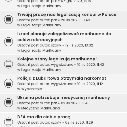
Ostatni post autor:
pdf
«
07 gru 2020, 13:15
w
Legalizacja Marihuany
Trwają pracę nad legalizacją konopi w Polsce
Ostatni post autor:
pdf
«
26 lis 2020, 10:49
w
Legalizacja Marihuany
Izrael planuje zalegalizować marihuane do
celów rekreacyjnych
Ostatni post autor:
szarly
«
19 lis 2020, 13:02
w
Legalizacja Marihuany
Kolejne stany legalizują marihuanę!
Ostatni post autor:
wygwizdane
«
10 lis 2020, 11:42
w
Legalizacja Marihuany
Policja z Lubartowa otrzymała narkomat
Ostatni post autor:
wygwizdane
«
10 lis 2020, 11:12
w
Wydarzenia
Ukraina potrzebuje medycznej marihuany
Ostatni post autor:
pdf
«
02 lis 2020, 13:43
w
Medyczna Marihuana
DEA ma dla ciebie pracę
Ostatni post autor:
szarly
«
02 lis 2020, 11:29