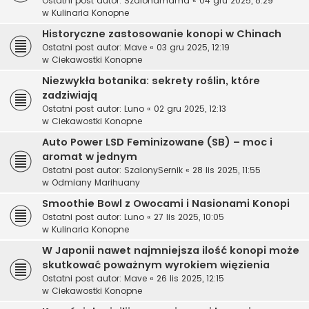
Ostatni post autor:
Szalonamama
«
04 gru 2025, 8:29
w
Kulinaria Konopne
Historyczne zastosowanie konopi w Chinach
Ostatni post autor:
Mave
«
03 gru 2025, 12:19
w
Ciekawostki Konopne
Niezwykła botanika: sekrety roślin, które
zadziwiają
Ostatni post autor:
Luno
«
02 gru 2025, 12:13
w
Ciekawostki Konopne
Auto Power LSD Feminizowane (SB) – moc i
aromat w jednym
Ostatni post autor:
SzalonySernik
«
28 lis 2025, 11:55
w
Odmiany Marihuany
Smoothie Bowl z Owocami i Nasionami Konopi
Ostatni post autor:
Luno
«
27 lis 2025, 10:05
w
Kulinaria Konopne
W Japonii nawet najmniejsza ilość konopi może
skutkować poważnym wyrokiem więzienia
Ostatni post autor:
Mave
«
26 lis 2025, 12:15
w
Ciekawostki Konopne