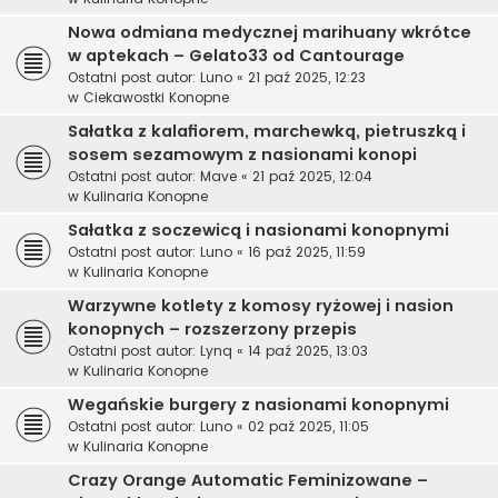
Nowa odmiana medycznej marihuany wkrótce
w aptekach – Gelato33 od Cantourage
Ostatni post autor:
Luno
«
21 paź 2025, 12:23
w
Ciekawostki Konopne
Sałatka z kalafiorem, marchewką, pietruszką i
sosem sezamowym z nasionami konopi
Ostatni post autor:
Mave
«
21 paź 2025, 12:04
w
Kulinaria Konopne
Sałatka z soczewicą i nasionami konopnymi
Ostatni post autor:
Luno
«
16 paź 2025, 11:59
w
Kulinaria Konopne
Warzywne kotlety z komosy ryżowej i nasion
konopnych – rozszerzony przepis
Ostatni post autor:
Lynq
«
14 paź 2025, 13:03
w
Kulinaria Konopne
Wegańskie burgery z nasionami konopnymi
Ostatni post autor:
Luno
«
02 paź 2025, 11:05
w
Kulinaria Konopne
Crazy Orange Automatic Feminizowane –