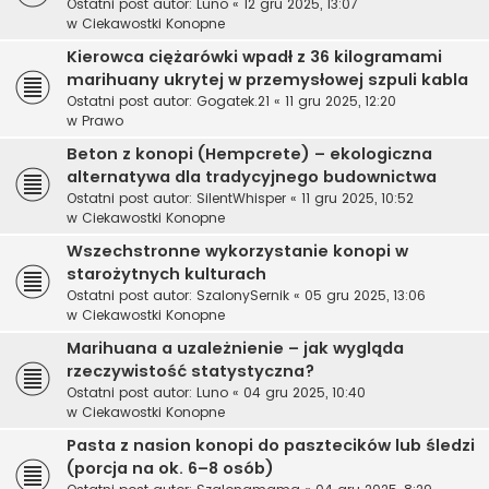
Ostatni post autor:
Luno
«
12 gru 2025, 13:07
w
Ciekawostki Konopne
Kierowca ciężarówki wpadł z 36 kilogramami
marihuany ukrytej w przemysłowej szpuli kabla
Ostatni post autor:
Gogatek.21
«
11 gru 2025, 12:20
w
Prawo
Beton z konopi (Hempcrete) – ekologiczna
alternatywa dla tradycyjnego budownictwa
Ostatni post autor:
SilentWhisper
«
11 gru 2025, 10:52
w
Ciekawostki Konopne
Wszechstronne wykorzystanie konopi w
starożytnych kulturach
Ostatni post autor:
SzalonySernik
«
05 gru 2025, 13:06
w
Ciekawostki Konopne
Marihuana a uzależnienie – jak wygląda
rzeczywistość statystyczna?
Ostatni post autor:
Luno
«
04 gru 2025, 10:40
w
Ciekawostki Konopne
Pasta z nasion konopi do pasztecików lub śledzi
(porcja na ok. 6–8 osób)