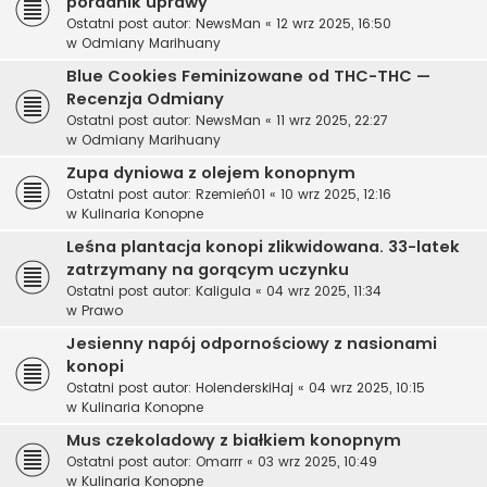
poradnik uprawy
Ostatni post autor:
NewsMan
«
12 wrz 2025, 16:50
w
Odmiany Marihuany
Blue Cookies Feminizowane od THC-THC —
Recenzja Odmiany
Ostatni post autor:
NewsMan
«
11 wrz 2025, 22:27
w
Odmiany Marihuany
Zupa dyniowa z olejem konopnym
Ostatni post autor:
Rzemień01
«
10 wrz 2025, 12:16
w
Kulinaria Konopne
Leśna plantacja konopi zlikwidowana. 33-latek
zatrzymany na gorącym uczynku
Ostatni post autor:
Kaligula
«
04 wrz 2025, 11:34
w
Prawo
Jesienny napój odpornościowy z nasionami
konopi
Ostatni post autor:
HolenderskiHaj
«
04 wrz 2025, 10:15
w
Kulinaria Konopne
Mus czekoladowy z białkiem konopnym
Ostatni post autor:
Omarrr
«
03 wrz 2025, 10:49
w
Kulinaria Konopne