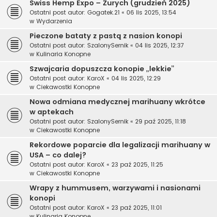
Swiss Hemp Expo – Zurych (grudzień 2025)
Ostatni post autor:
Gogatek.21
«
06 lis 2025, 13:54
w
Wydarzenia
Pieczone bataty z pastą z nasion konopi
Ostatni post autor:
SzalonySernik
«
04 lis 2025, 12:37
w
Kulinaria Konopne
Szwajcaria dopuszcza konopie „lekkie”
Ostatni post autor:
KaroX
«
04 lis 2025, 12:29
w
Ciekawostki Konopne
Nowa odmiana medycznej marihuany wkrótce
w aptekach
Ostatni post autor:
SzalonySernik
«
29 paź 2025, 11:18
w
Ciekawostki Konopne
Rekordowe poparcie dla legalizacji marihuany w
USA – co dalej?
Ostatni post autor:
KaroX
«
23 paź 2025, 11:25
w
Ciekawostki Konopne
Wrapy z hummusem, warzywami i nasionami
konopi
Ostatni post autor:
KaroX
«
23 paź 2025, 11:01
w
Kulinaria Konopne