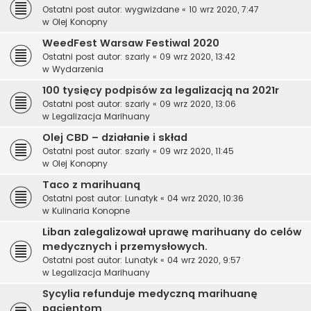
Ostatni post autor:
wygwizdane
«
10 wrz 2020, 7:47
w
Olej Konopny
WeedFest Warsaw Festiwal 2020
Ostatni post autor:
szarly
«
09 wrz 2020, 13:42
w
Wydarzenia
100 tysięcy podpisów za legalizacją na 2021r
Ostatni post autor:
szarly
«
09 wrz 2020, 13:06
w
Legalizacja Marihuany
Olej CBD – działanie i skład
Ostatni post autor:
szarly
«
09 wrz 2020, 11:45
w
Olej Konopny
Taco z marihuaną
Ostatni post autor:
Lunatyk
«
04 wrz 2020, 10:36
w
Kulinaria Konopne
Liban zalegalizował uprawę marihuany do celów
medycznych i przemysłowych.
Ostatni post autor:
Lunatyk
«
04 wrz 2020, 9:57
w
Legalizacja Marihuany
Sycylia refunduje medyczną marihuanę
pacjentom