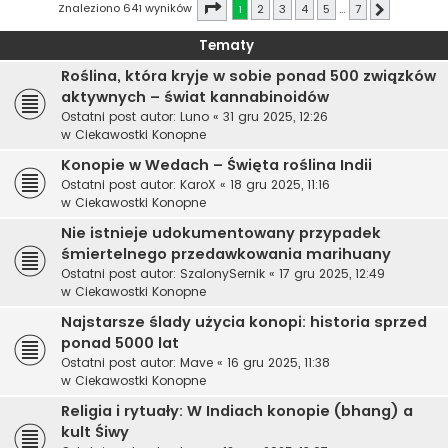
Strona
1
z
7
Znaleziono 641 wyników
1
2
3
4
5
…
7
Następna
Tematy
Roślina, która kryje w sobie ponad 500 związków
aktywnych – świat kannabinoidów
Ostatni post autor:
Luno
«
31 gru 2025, 12:26
w
Ciekawostki Konopne
Konopie w Wedach – Święta roślina Indii
Ostatni post autor:
KaroX
«
18 gru 2025, 11:16
w
Ciekawostki Konopne
Nie istnieje udokumentowany przypadek
śmiertelnego przedawkowania marihuany
Ostatni post autor:
SzalonySernik
«
17 gru 2025, 12:49
w
Ciekawostki Konopne
Najstarsze ślady użycia konopi: historia sprzed
ponad 5000 lat
Ostatni post autor:
Mave
«
16 gru 2025, 11:38
w
Ciekawostki Konopne
Religia i rytuały: W Indiach konopie (bhang) a
kult Śiwy