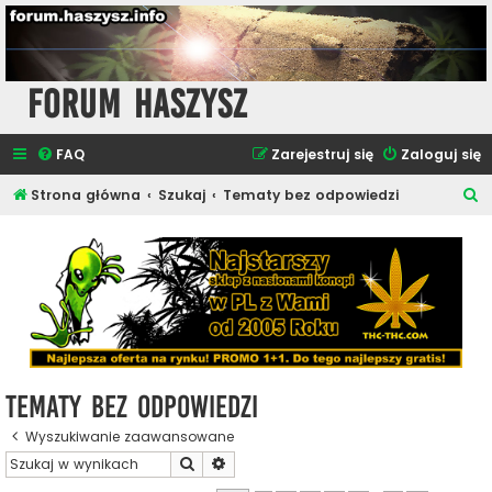
Forum Haszysz
FAQ
Zarejestruj się
Zaloguj się
S
Strona główna
Szukaj
Tematy bez odpowiedzi
z
u
k
a
j
Tematy bez odpowiedzi
Wyszukiwanie zaawansowane
Szukaj
Wyszukiwanie zaawansowane