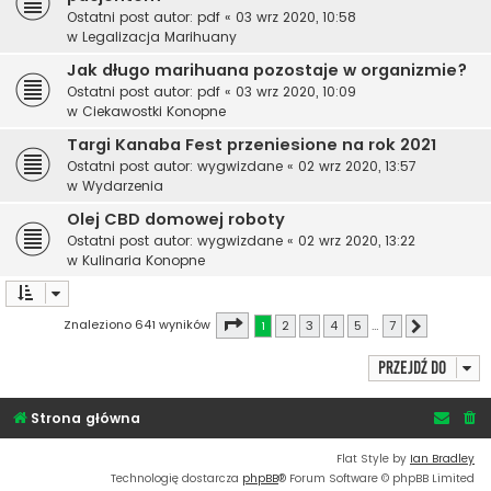
Ostatni post autor:
pdf
«
03 wrz 2020, 10:58
w
Legalizacja Marihuany
Jak długo marihuana pozostaje w organizmie?
Ostatni post autor:
pdf
«
03 wrz 2020, 10:09
w
Ciekawostki Konopne
Targi Kanaba Fest przeniesione na rok 2021
Ostatni post autor:
wygwizdane
«
02 wrz 2020, 13:57
w
Wydarzenia
Olej CBD domowej roboty
Ostatni post autor:
wygwizdane
«
02 wrz 2020, 13:22
w
Kulinaria Konopne
Strona
1
z
7
Znaleziono 641 wyników
1
2
3
4
5
…
7
Następna
Przejdź do
Strona główna
Flat Style by
Ian Bradley
Technologię dostarcza
phpBB
® Forum Software © phpBB Limited