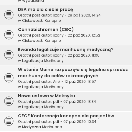
w
Wydarzenia
DEA ma dla ciebie pracę
Ostatni post autor:
szarly
«
29 paź 2020, 14:24
w
Ciekawostki Konopne
Cannabichromen (CBC)
Ostatni post autor:
szarly
«
22 paź 2020, 12:52
w
Ciekawostki Konopne
Rwanda legalizuje marihuanę medyczną?
Ostatni post autor:
szarly
«
22 paź 2020, 11:08
w
Legalizacja Marihuany
W stanie Maine rozpoczęła się legalna sprzedaż
marihuany do celów rekreacyjnych
Ostatni post autor:
Ariel
«
12 paź 2020, 13:57
w
Legalizacja Marihuany
Nowa ustawa w Meksyku
Ostatni post autor:
pdf
«
07 paź 2020, 13:34
w
Legalizacja Marihuany
CECF Konferencja konopna dla pacjentów
Ostatni post autor:
pdf
«
07 paź 2020, 10:34
w
Medyczna Marihuana