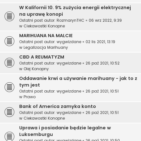
W Kalifornii 10. 9% zużycia energii elektrycznej
na uprawę konopi
Ostatni post autor:
RozmarynTHC
«
06 wrz 2022, 9:39
w
Ciekawostki Konopne
MARIHUANA NA MALCIE
Ostatni post autor:
wygwizdane
«
02 lis 2021, 13:19
w
Legalizacja Marihuany
CBD A REUMATYZM
Ostatni post autor:
wygwizdane
«
26 paź 2021, 10:52
w
Olej Konopny
Oddawanie krwi a używanie marihuany - jak to z
tym jest
Ostatni post autor:
wygwizdane
«
26 paź 2021, 10:51
w
Prawo
Bank of America zamyka konto
Ostatni post autor:
wygwizdane
«
26 paź 2021, 10:51
w
Ciekawostki Konopne
Uprawa i posiadanie będzie legalne w
Luksemburgu
Ostatni post autor:
wygwizdane
«
26 paź 2021, 10:50