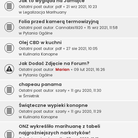
Jak to wygląda na Jamajce
Ostatni post autor:
pdf
«
21 wrz 2021, 10:23
w
Legalizacja Marihuany
Folia przed kamerą termowizyjną
Ostatni post autor:
Cannabis1920
«
15 wrz 2021, 11:58
w
Pytania Ogólne
Olej CBD w kuchni
Ostatni post autor:
pdf
«
27 sie 2021, 10:05
w
Kulinaria Konopne
Jak Dodać Zdjęcie na Forum?
Ostatni post autor:
Marian
«
09 lut 2021, 16:26
w
Pytania Ogólne
chapeau panama
Ostatni post autor:
szarly
«
11 gru 2020, 11:30
w
Śmietnik
Świąteczne wypieki konopne
Ostatni post autor:
szarly
«
11 gru 2020, 11:29
w
Kulinaria Konopne
ONZ wykreśliło marihuanę z tabeli
najgroźniejszych narkotyków!