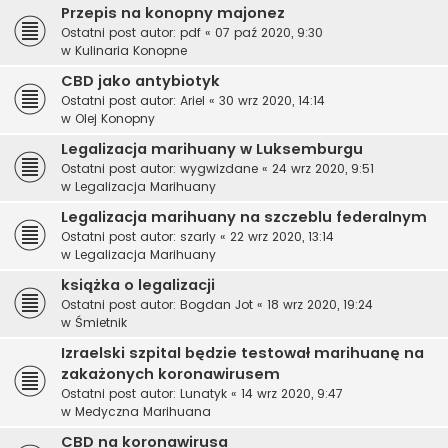
Przepis na konopny majonez
Ostatni post autor:
pdf
«
07 paź 2020, 9:30
w
Kulinaria Konopne
CBD jako antybiotyk
Ostatni post autor:
Ariel
«
30 wrz 2020, 14:14
w
Olej Konopny
Legalizacja marihuany w Luksemburgu
Ostatni post autor:
wygwizdane
«
24 wrz 2020, 9:51
w
Legalizacja Marihuany
Legalizacja marihuany na szczeblu federalnym
Ostatni post autor:
szarly
«
22 wrz 2020, 13:14
w
Legalizacja Marihuany
książka o legalizacji
Ostatni post autor:
Bogdan Jot
«
18 wrz 2020, 19:24
w
Śmietnik
Izraelski szpital będzie testował marihuanę na
zakażonych koronawirusem
Ostatni post autor:
Lunatyk
«
14 wrz 2020, 9:47
w
Medyczna Marihuana
CBD na koronawirusa