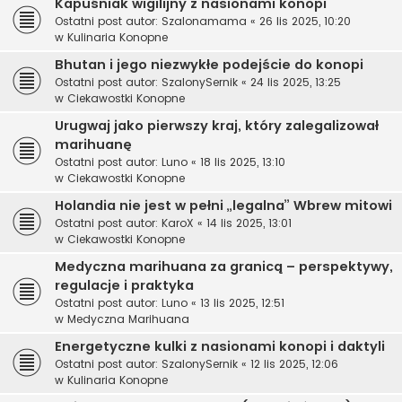
Kapuśniak wigilijny z nasionami konopi
Ostatni post autor:
Szalonamama
«
26 lis 2025, 10:20
w
Kulinaria Konopne
Bhutan i jego niezwykłe podejście do konopi
Ostatni post autor:
SzalonySernik
«
24 lis 2025, 13:25
w
Ciekawostki Konopne
Urugwaj jako pierwszy kraj, który zalegalizował
marihuanę
Ostatni post autor:
Luno
«
18 lis 2025, 13:10
w
Ciekawostki Konopne
Holandia nie jest w pełni „legalna” Wbrew mitowi
Ostatni post autor:
KaroX
«
14 lis 2025, 13:01
w
Ciekawostki Konopne
Medyczna marihuana za granicą – perspektywy,
regulacje i praktyka
Ostatni post autor:
Luno
«
13 lis 2025, 12:51
w
Medyczna Marihuana
Energetyczne kulki z nasionami konopi i daktyli
Ostatni post autor:
SzalonySernik
«
12 lis 2025, 12:06
w
Kulinaria Konopne