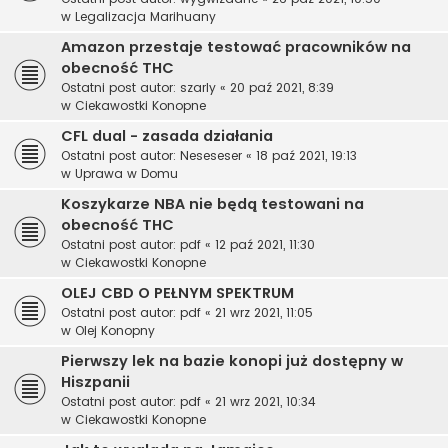
w
Legalizacja Marihuany
Amazon przestaje testować pracowników na
obecność THC
Ostatni post autor:
szarly
«
20 paź 2021, 8:39
w
Ciekawostki Konopne
CFL dual - zasada działania
Ostatni post autor:
Neseseser
«
18 paź 2021, 19:13
w
Uprawa w Domu
Koszykarze NBA nie będą testowani na
obecność THC
Ostatni post autor:
pdf
«
12 paź 2021, 11:30
w
Ciekawostki Konopne
OLEJ CBD O PEŁNYM SPEKTRUM
Ostatni post autor:
pdf
«
21 wrz 2021, 11:05
w
Olej Konopny
Pierwszy lek na bazie konopi już dostępny w
Hiszpanii
Ostatni post autor:
pdf
«
21 wrz 2021, 10:34
w
Ciekawostki Konopne