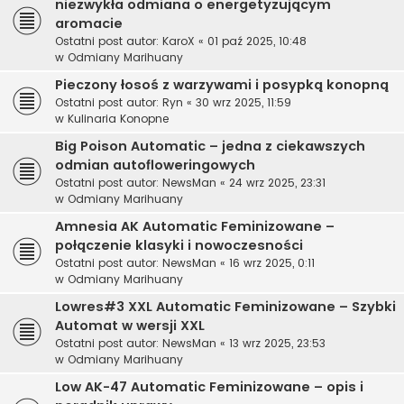
niezwykła odmiana o energetyzującym
aromacie
Ostatni post autor:
KaroX
«
01 paź 2025, 10:48
w
Odmiany Marihuany
Pieczony łosoś z warzywami i posypką konopną
Ostatni post autor:
Ryn
«
30 wrz 2025, 11:59
w
Kulinaria Konopne
Big Poison Automatic – jedna z ciekawszych
odmian autofloweringowych
Ostatni post autor:
NewsMan
«
24 wrz 2025, 23:31
w
Odmiany Marihuany
Amnesia AK Automatic Feminizowane –
połączenie klasyki i nowoczesności
Ostatni post autor:
NewsMan
«
16 wrz 2025, 0:11
w
Odmiany Marihuany
Lowres#3 XXL Automatic Feminizowane – Szybki
Automat w wersji XXL
Ostatni post autor:
NewsMan
«
13 wrz 2025, 23:53
w
Odmiany Marihuany
Low AK-47 Automatic Feminizowane – opis i