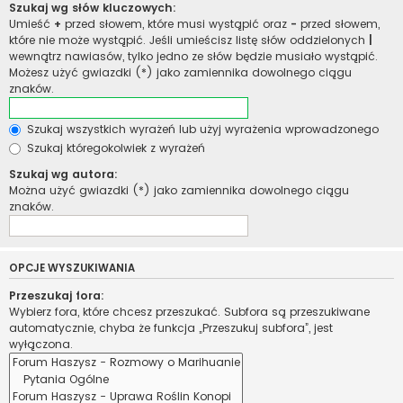
Szukaj wg słów kluczowych:
Umieść
+
przed słowem, które musi wystąpić oraz
-
przed słowem,
które nie może wystąpić. Jeśli umieścisz listę słów oddzielonych
|
wewnątrz nawiasów, tylko jedno ze słów będzie musiało wystąpić.
Możesz użyć gwiazdki (*) jako zamiennika dowolnego ciągu
znaków.
Szukaj wszystkich wyrażeń lub użyj wyrażenia wprowadzonego
Szukaj któregokolwiek z wyrażeń
Szukaj wg autora:
Można użyć gwiazdki (*) jako zamiennika dowolnego ciągu
znaków.
OPCJE WYSZUKIWANIA
Przeszukaj fora:
Wybierz fora, które chcesz przeszukać. Subfora są przeszukiwane
automatycznie, chyba że funkcja „Przeszukuj subfora”, jest
wyłączona.