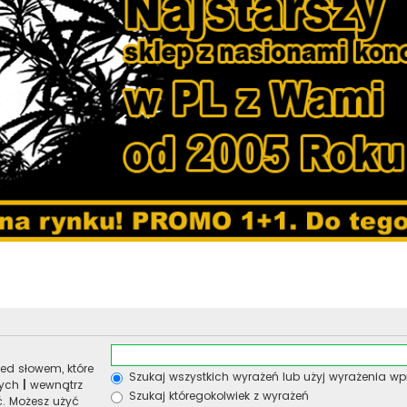
ed słowem, które
Szukaj wszystkich wyrażeń lub użyj wyrażenia 
nych
|
wewnątrz
Szukaj któregokolwiek z wyrażeń
ć. Możesz użyć