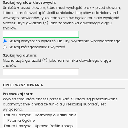
Szukaj wg słów kluczowych:
Umieść
+
przed słowem, które musi wystąpić oraz
-
przed słowem,
które nie może wystąpić. Jeśli umieścisz listę słów oddzielonych
|
wewnątrz nawiasów, tylko jedno ze słów będzie musiało wystąpić.
Możesz użyć gwiazdki (*) jako zamiennika dowolnego ciągu
znaków.
Szukaj wszystkich wyrażeń lub użyj wyrażenia wprowadzonego
Szukaj któregokolwiek z wyrażeń
Szukaj wg autora:
Można użyć gwiazdki (*) jako zamiennika dowolnego ciągu
znaków.
OPCJE WYSZUKIWANIA
Przeszukaj fora:
Wybierz fora, które chcesz przeszukać. Subfora są przeszukiwane
automatycznie, chyba że funkcja „Przeszukuj subfora”, jest
wyłączona.