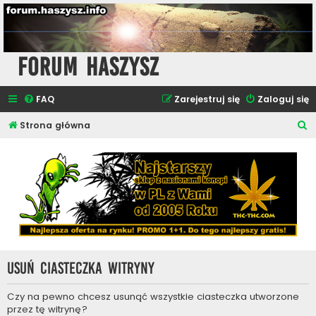
Forum Haszysz
FAQ
Zarejestruj się
Zaloguj się
S
Strona główna
z
u
k
a
j
Usuń ciasteczka witryny
Czy na pewno chcesz usunąć wszystkie ciasteczka utworzone
przez tę witrynę?