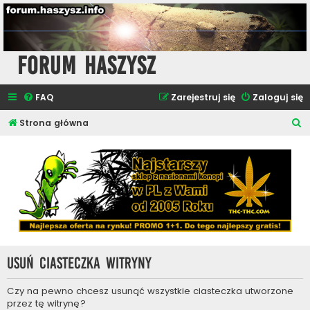
Forum Haszysz
FAQ
Zarejestruj się
Zaloguj się
S
Strona główna
z
u
k
a
j
Usuń ciasteczka witryny
Czy na pewno chcesz usunąć wszystkie ciasteczka utworzone
przez tę witrynę?