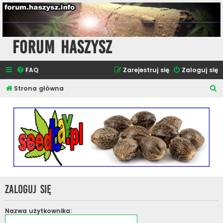
Forum Haszysz
FAQ
Zarejestruj się
Zaloguj się
S
Strona główna
z
u
k
a
j
Zaloguj się
Nazwa użytkownika: