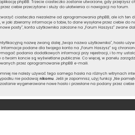
aplikację phpBB. Trzecie ciasteczko zostanie utworzone, gdy przejrzysz 
przez ciebie przeczytane i służy do ułatwienia ci nawigacji na forum.
worzyć ciasteczka niezależne od oprogramowania phpBB, ale ich ten d
w jaki zbieramy informacje o tobie, to dane wysyłane przez ciebie do 
owe posty”, konta użytkownika założone na „Forum Haszysz” zwane dalej 
entyfikacyjną nazwę zwaną dalej „twoja nazwa użytkownika”, hasło używ
l”. Informacje podane dla twojego konta na „Forum Haszysz” są chron
magać podania dodatkowych informacji przy rejestracji, i to my ustala
e o twoim koncie są wyświetlane publicznie. Co więcej, w panelu zarz
owanych przez oprogramowanie phpBB e-maili.
 niemniej nie należy używać tego samego hasła na różnych witrynach int
 wypadku nie podawaj
nikomu
. Jeśli je zapomnisz, użyj funkcji „Nie pam
 zostanie wygenerowane nowe hasło i przesłane na podany przez ciebie