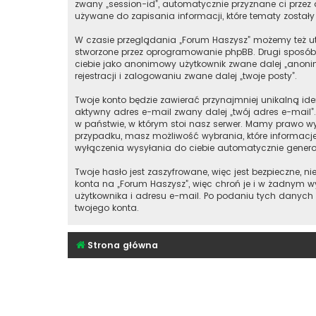
zwany „session-id”, automatycznie przyznane ci przez 
używane do zapisania informacji, które tematy zostały 
W czasie przeglądania „Forum Haszysz” możemy też ut
stworzone przez oprogramowanie phpBB. Drugi sposób, 
ciebie jako anonimowy użytkownik zwane dalej „anonim
rejestracji i zalogowaniu zwane dalej „twoje posty”.
Twoje konto będzie zawierać przynajmniej unikalną id
aktywny adres e-mail zwany dalej „twój adres e-mai
w państwie, w którym stoi nasz serwer. Mamy prawo wy
przypadku, masz możliwość wybrania, które informacj
wyłączenia wysyłania do ciebie automatycznie gener
Twoje hasło jest zaszyfrowane, więc jest bezpieczne,
konta na „Forum Haszysz”, więc chroń je i w żadnym
użytkownika i adresu e-mail. Po podaniu tych danych
twojego konta.
Strona główna