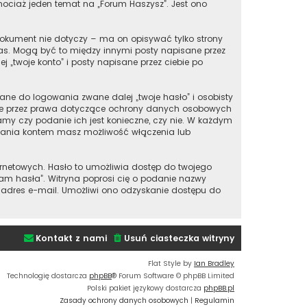
chociaż jeden temat na „Forum Haszysz”. Jest ono
okument nie dotyczy – ma on opisywać tylko strony
nas. Mogą być to między innymi posty napisane przez
„twoje konto” i posty napisane przez ciebie po
ane do logowania zwane dalej „twoje hasło” i osobisty
ione przez prawa dotyczące ochrony danych osobowych
my czy podanie ich jest konieczne, czy nie. W każdym
ądzania kontem masz możliwość włączenia lub
ernetowych. Hasło to umożliwia dostęp do twojego
iętam hasła”. Witryna poprosi cię o podanie nazwy
 adres e-mail. Umożliwi ono odzyskanie dostępu do
Kontakt z nami
Usuń ciasteczka witryny
Flat Style by
Ian Bradley
Technologię dostarcza
phpBB
® Forum Software © phpBB Limited
Polski pakiet językowy dostarcza
phpBB.pl
Zasady ochrony danych osobowych
|
Regulamin