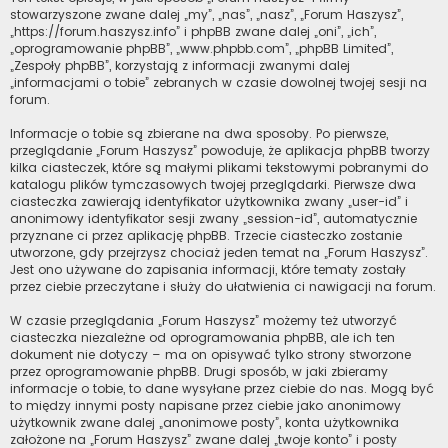
stowarzyszone zwane dalej „my”, „nas”, „nasz”, „Forum Haszysz”,
„https://forum.haszysz.info” i phpBB zwane dalej „oni”, „ich”,
„oprogramowanie phpBB”, „www.phpbb.com”, „phpBB Limited”,
„Zespoły phpBB”, korzystają z informacji zwanymi dalej
„informacjami o tobie” zebranych w czasie dowolnej twojej sesji na
forum.
Informacje o tobie są zbierane na dwa sposoby. Po pierwsze,
przeglądanie „Forum Haszysz” powoduje, że aplikacja phpBB tworzy
kilka ciasteczek, które są małymi plikami tekstowymi pobranymi do
katalogu plików tymczasowych twojej przeglądarki. Pierwsze dwa
ciasteczka zawierają identyfikator użytkownika zwany „user-id” i
anonimowy identyfikator sesji zwany „session-id”, automatycznie
przyznane ci przez aplikację phpBB. Trzecie ciasteczko zostanie
utworzone, gdy przejrzysz chociaż jeden temat na „Forum Haszysz”.
Jest ono używane do zapisania informacji, które tematy zostały
przez ciebie przeczytane i służy do ułatwienia ci nawigacji na forum.
W czasie przeglądania „Forum Haszysz” możemy też utworzyć
ciasteczka niezależne od oprogramowania phpBB, ale ich ten
dokument nie dotyczy – ma on opisywać tylko strony stworzone
przez oprogramowanie phpBB. Drugi sposób, w jaki zbieramy
informacje o tobie, to dane wysyłane przez ciebie do nas. Mogą być
to między innymi posty napisane przez ciebie jako anonimowy
użytkownik zwane dalej „anonimowe posty”, konta użytkownika
założone na „Forum Haszysz” zwane dalej „twoje konto” i posty