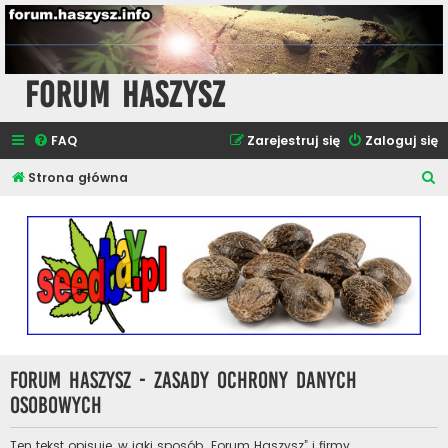
Forum Haszysz
FAQ
Zarejestruj się
Zaloguj się
S
Strona główna
z
u
k
a
j
Forum Haszysz - Zasady ochrony danych
osobowych
Ten tekst opisuje, w jaki sposób „Forum Haszysz” i firmy