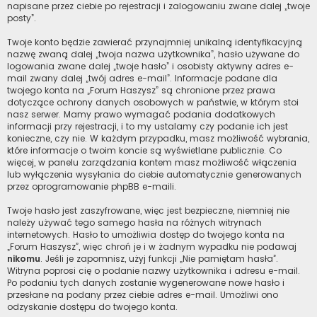
napisane przez ciebie po rejestracji i zalogowaniu zwane dalej „twoje
posty”.
Twoje konto będzie zawierać przynajmniej unikalną identyfikacyjną
nazwę zwaną dalej „twoja nazwa użytkownika”, hasło używane do
logowania zwane dalej „twoje hasło” i osobisty aktywny adres e-
mail zwany dalej „twój adres e-mail”. Informacje podane dla
twojego konta na „Forum Haszysz” są chronione przez prawa
dotyczące ochrony danych osobowych w państwie, w którym stoi
nasz serwer. Mamy prawo wymagać podania dodatkowych
informacji przy rejestracji, i to my ustalamy czy podanie ich jest
konieczne, czy nie. W każdym przypadku, masz możliwość wybrania,
które informacje o twoim koncie są wyświetlane publicznie. Co
więcej, w panelu zarządzania kontem masz możliwość włączenia
lub wyłączenia wysyłania do ciebie automatycznie generowanych
przez oprogramowanie phpBB e-maili.
Twoje hasło jest zaszyfrowane, więc jest bezpieczne, niemniej nie
należy używać tego samego hasła na różnych witrynach
internetowych. Hasło to umożliwia dostęp do twojego konta na
„Forum Haszysz”, więc chroń je i w żadnym wypadku nie podawaj
nikomu
. Jeśli je zapomnisz, użyj funkcji „Nie pamiętam hasła”.
Witryna poprosi cię o podanie nazwy użytkownika i adresu e-mail.
Po podaniu tych danych zostanie wygenerowane nowe hasło i
przesłane na podany przez ciebie adres e-mail. Umożliwi ono
odzyskanie dostępu do twojego konta.