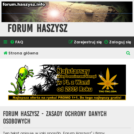
Forum Haszysz
FAQ
Zarejestruj się
Zaloguj się
S
Strona główna
z
u
k
a
j
Forum Haszysz - Zasady ochrony danych
osobowych
Ten tekst opisuje, w jaki sposób „Forum Haszysz” i firmy