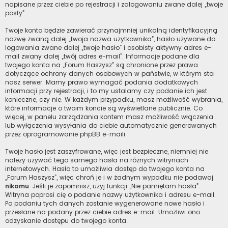
napisane przez ciebie po rejestracji i zalogowaniu zwane dalej „twoje
posty”.
Twoje konto będzie zawierać przynajmniej unikalną identyfikacyjną
nazwę zwaną dalej „twoja nazwa użytkownika”, hasło używane do
logowania zwane dalej „twoje hasło” i osobisty aktywny adres e-
mail zwany dalej „twój adres e-mail”. Informacje podane dla
twojego konta na „Forum Haszysz” są chronione przez prawa
dotyczące ochrony danych osobowych w państwie, w którym stoi
nasz serwer. Mamy prawo wymagać podania dodatkowych
informacji przy rejestracji, i to my ustalamy czy podanie ich jest
konieczne, czy nie. W każdym przypadku, masz możliwość wybrania,
które informacje o twoim koncie są wyświetlane publicznie. Co
więcej, w panelu zarządzania kontem masz możliwość włączenia
lub wyłączenia wysyłania do ciebie automatycznie generowanych
przez oprogramowanie phpBB e-maili.
Twoje hasło jest zaszyfrowane, więc jest bezpieczne, niemniej nie
należy używać tego samego hasła na różnych witrynach
internetowych. Hasło to umożliwia dostęp do twojego konta na
„Forum Haszysz”, więc chroń je i w żadnym wypadku nie podawaj
nikomu
. Jeśli je zapomnisz, użyj funkcji „Nie pamiętam hasła”.
Witryna poprosi cię o podanie nazwy użytkownika i adresu e-mail.
Po podaniu tych danych zostanie wygenerowane nowe hasło i
przesłane na podany przez ciebie adres e-mail. Umożliwi ono
odzyskanie dostępu do twojego konta.