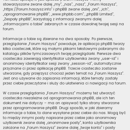
stowarzyszone zwane dalej „my”, „nas”, „nasz”, „Forum Haszysz”,
„https://forum.haszysz.info” i phpBB zwane dalej „oni”, „ich”,
„oprogramowanie phpBB”, „www.phpbb.com”, „phpBB Limited”,
„Zespoły phpBB”, korzystają z informacji zwanymi dalej
„informacjami o tobie” zebranych w czasie dowolnej twojej sesji na
forum.
Informacje o tobie są zbierane na dwa sposoby. Po pierwsze,
przeglądanie „Forum Haszysz” powoduje, że aplikacja phpBB tworzy
kilka ciasteczek, które są małymi plikami tekstowymi pobranymi do
katalogu plików tymczasowych twojej przeglądarki. Pierwsze dwa
ciasteczka zawierają identyfikator użytkownika zwany „user-id” i
anonimowy identyfikator sesji zwany „session-id”, automatycznie
przyznane ci przez aplikację phpBB. Trzecie ciasteczko zostanie
utworzone, gdy przejrzysz chociaż jeden temat na „Forum Haszysz”.
Jest ono używane do zapisania informacji, które tematy zostały
przez ciebie przeczytane i służy do ułatwienia ci nawigacji na forum.
W czasie przeglądania „Forum Haszysz” możemy też utworzyć
ciasteczka niezależne od oprogramowania phpBB, ale ich ten
dokument nie dotyczy – ma on opisywać tylko strony stworzone
przez oprogramowanie phpBB. Drugi sposób, w jaki zbieramy
informacje o tobie, to dane wysyłane przez ciebie do nas. Mogą być
to między innymi posty napisane przez ciebie jako anonimowy
użytkownik zwane dalej „anonimowe posty”, konta użytkownika
założone na „Forum Haszysz” zwane dalej „twoje konto” i posty