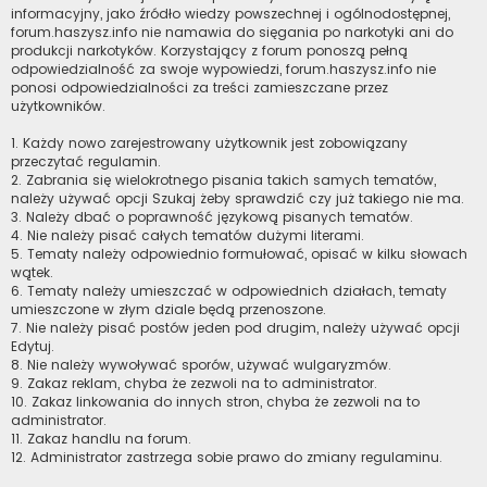
informacyjny, jako źródło wiedzy powszechnej i ogólnodostępnej,
forum.haszysz.info nie namawia do sięgania po narkotyki ani do
produkcji narkotyków. Korzystający z forum ponoszą pełną
odpowiedzialność za swoje wypowiedzi, forum.haszysz.info nie
ponosi odpowiedzialności za treści zamieszczane przez
użytkowników.
1. Każdy nowo zarejestrowany użytkownik jest zobowiązany
przeczytać regulamin.
2. Zabrania się wielokrotnego pisania takich samych tematów,
należy używać opcji Szukaj żeby sprawdzić czy już takiego nie ma.
3. Należy dbać o poprawność językową pisanych tematów.
4. Nie należy pisać całych tematów dużymi literami.
5. Tematy należy odpowiednio formułować, opisać w kilku słowach
wątek.
6. Tematy należy umieszczać w odpowiednich działach, tematy
umieszczone w złym dziale będą przenoszone.
7. Nie należy pisać postów jeden pod drugim, należy używać opcji
Edytuj.
8. Nie należy wywoływać sporów, używać wulgaryzmów.
9. Zakaz reklam, chyba że zezwoli na to administrator.
10. Zakaz linkowania do innych stron, chyba że zezwoli na to
administrator.
11. Zakaz handlu na forum.
12. Administrator zastrzega sobie prawo do zmiany regulaminu.