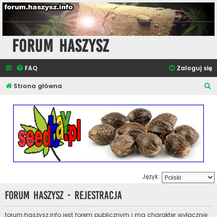
Forum Haszysz
FAQ
Zaloguj się
S
Strona główna
z
u
k
a
j
Język:
Forum Haszysz - Rejestracja
forum.haszysz.info jest forem publicznym i ma charakter wyłącznie