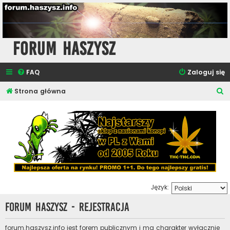
Forum Haszysz
FAQ
Zaloguj się
S
Strona główna
z
u
k
a
j
Język:
Forum Haszysz - Rejestracja
forum.haszysz.info jest forem publicznym i ma charakter wyłącznie