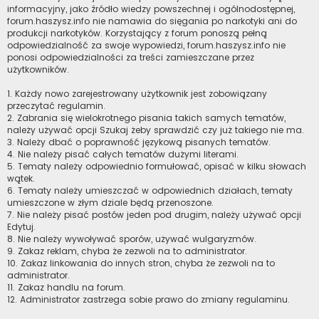
informacyjny, jako źródło wiedzy powszechnej i ogólnodostępnej,
forum.haszysz.info nie namawia do sięgania po narkotyki ani do
produkcji narkotyków. Korzystający z forum ponoszą pełną
odpowiedzialność za swoje wypowiedzi, forum.haszysz.info nie
ponosi odpowiedzialności za treści zamieszczane przez
użytkowników.
1. Każdy nowo zarejestrowany użytkownik jest zobowiązany
przeczytać regulamin.
2. Zabrania się wielokrotnego pisania takich samych tematów,
należy używać opcji Szukaj żeby sprawdzić czy już takiego nie ma.
3. Należy dbać o poprawność językową pisanych tematów.
4. Nie należy pisać całych tematów dużymi literami.
5. Tematy należy odpowiednio formułować, opisać w kilku słowach
wątek.
6. Tematy należy umieszczać w odpowiednich działach, tematy
umieszczone w złym dziale będą przenoszone.
7. Nie należy pisać postów jeden pod drugim, należy używać opcji
Edytuj.
8. Nie należy wywoływać sporów, używać wulgaryzmów.
9. Zakaz reklam, chyba że zezwoli na to administrator.
10. Zakaz linkowania do innych stron, chyba że zezwoli na to
administrator.
11. Zakaz handlu na forum.
12. Administrator zastrzega sobie prawo do zmiany regulaminu.