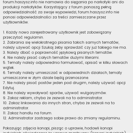
forum.haszysz.info nie namawia do sięgania po narkotyki ani do
produkcji narkotyków. Korzystający z forum ponoszą pełną
odpowiedzialność za swoje wypowiedzi, forum.haszysz.info nie
ponosi odpowiedzialności za treści zamieszczane przez
użytkowników.
1. Każdy nowo zarejestrowany użytkownik jest zobowiązany
przeczytać regulamin.
2. Zabrania się wielokrotnego pisania takich samych tematów,
należy używać opcji Szukaj żeby sprawdzić czy już takiego nie ma.
3. Należy dbać o poprawność językową pisanych tematów.
4. Nie należy pisać całych tematów dużymi literami.
5. Tematy należy odpowiednio formułować, opisać w kilku słowach
wątek.
6. Tematy należy umieszczać w odpowiednich działach, tematy
umieszczone w złym dziale będą przenoszone.
7. Nie należy pisać postów jeden pod drugim, należy używać opcji
Edytuj.
8. Nie należy wywoływać sporów, używać wulgaryzmów.
9. Zakaz reklam, chyba że zezwoli na to administrator.
10. Zakaz linkowania do innych stron, chyba że zezwoli na to
administrator.
11. Zakaz handlu na forum.
12. Administrator zastrzega sobie prawo do zmiany regulaminu.
Pokazując zdjęcia konopi, pisząc o uprawie, hodowli konopi