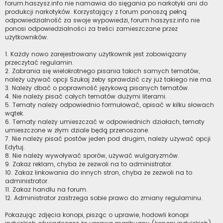
forum.haszysz.info nie namawia do sięgania po narkotyki ani do
produkcji narkotyków. Korzystający z forum ponoszą pełną
odpowiedzialność za swoje wypowiedzi, forum.haszysz.info nie
ponosi odpowiedzialności za treści zamieszczane przez
użytkowników.
1. Każdy nowo zarejestrowany użytkownik jest zobowiązany
przeczytać regulamin.
2. Zabrania się wielokrotnego pisania takich samych tematów,
należy używać opcji Szukaj żeby sprawdzić czy już takiego nie ma.
3. Należy dbać o poprawność językową pisanych tematów.
4. Nie należy pisać całych tematów dużymi literami.
5. Tematy należy odpowiednio formułować, opisać w kilku słowach
wątek.
6. Tematy należy umieszczać w odpowiednich działach, tematy
umieszczone w złym dziale będą przenoszone.
7. Nie należy pisać postów jeden pod drugim, należy używać opcji
Edytuj.
8. Nie należy wywoływać sporów, używać wulgaryzmów.
9. Zakaz reklam, chyba że zezwoli na to administrator.
10. Zakaz linkowania do innych stron, chyba że zezwoli na to
administrator.
11. Zakaz handlu na forum.
12. Administrator zastrzega sobie prawo do zmiany regulaminu.
Pokazując zdjęcia konopi, pisząc o uprawie, hodowli konopi