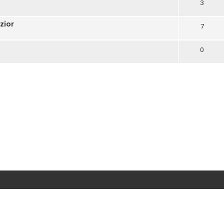
3
zior
7
0