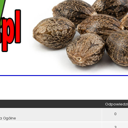
kiwanie zaawansowane
Odpowiedzi
0
ia Ogólne
3