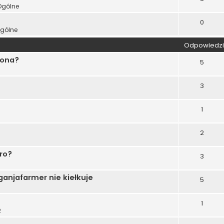
Ogólne
0
Ogólne
Odpowiedzi
iona?
5
3
1
2
ro?
3
ganjafarmer nie kiełkuje
5
1
2