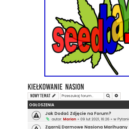
Kiełkowanie Nasion
Szukaj
Wyszu
NOWY TEMAT
OGŁOSZENIA
Jak Dodać Zdjęcie na Forum?
autor:
Marian
»
09 lut 2021, 16:26
» w
Pytan
Zgarnij Darmowe Nasiona Marihuany