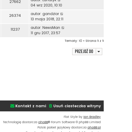
27662
04 wrz 2020, 10:10
autor:
gandzior
26374
13 maja 2018, 22:11
autor:
NewsMan
11237
11 gru 2017, 23:57
Tematy: 10 • Strona
1
z
1
Przejdź do
Kontakt z nami
Usuń ciasteczka witryny
Flat Style by
Ian Bradley
Technologię dostarcza
phpBB
® Forum Software © phpBB Limited
Polski pakiet językowy dostarcza
phpBB.pl