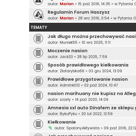
autor:
Marian
»
15 paź 2016, 14:35
» w
Pytania 
Regulamin Forum Haszysz
autor:
Marian
»
28 wrz 2016, 0:54
» w
Pytania 
TEMATY
Jak długo można przechowywać nas
autor:
Muniek55
»
10 wrz 2025, 11:11
Moczenie nasion
autor:
Jack33
»
28 lip 2025, 7:59
Sposób prawidłowego kiełkowania
autor:
Złotarybka66
»
03 gru 2024, 13:09
Prawidłowe przygotowanie nasion
autor:
Admink012
»
02 paź 2024, 10:47
nasion marihuany nie kupisz na Alleg
autor:
szarly
»
14 paź 2020, 14:09
Amnesia xxl auto Dinafem ze sklepu 
autor:
BykuPyku
»
20 lut 2022, 12:59
Kiełkowanie
autor:
SpalonyAktywista
»
09 paź 2016, 22:1