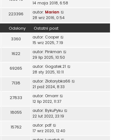
14 maja 2018, 6:58
autor:
Marian
223396
28 wrz 2016, 0:54
Odsłony
Ostatni post
autor:
Cooper
3360
15 wrz 2025, 7:19
autor:
Pinkman
1622
29 lip 2025, 10:50
autor:
Gogatek.21
69265
28 sty 2025, 10:11
autor:
Złotarybka66
7138
21 paź 2024, 8:33
autor:
Omarrr
27833
12 lip 2022, 11:37
autor:
BykuPyku
18055
22 lut 2022, 23:19
autor:
pdf
15762
17 wrz 2020, 12:40
autor:
Lunatyk