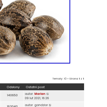
Tematy: 10 • Strona
1
z
1
Odsłony
Ostatni post
autor:
Marian
140650
09 lut 2021, 16:26
autor:
gandzior
163040