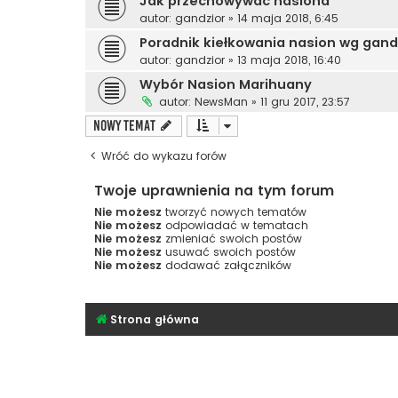
Jak przechowywać nasiona
autor:
gandzior
»
14 maja 2018, 6:45
Poradnik kiełkowania nasion wg gand
autor:
gandzior
»
13 maja 2018, 16:40
Wybór Nasion Marihuany
autor:
NewsMan
»
11 gru 2017, 23:57
NOWY TEMAT
Wróć do wykazu forów
Twoje uprawnienia na tym forum
Nie możesz
tworzyć nowych tematów
Nie możesz
odpowiadać w tematach
Nie możesz
zmieniać swoich postów
Nie możesz
usuwać swoich postów
Nie możesz
dodawać załączników
Strona główna