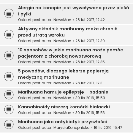
Alergia na konopie jest wywoływana przez pleśń
i pyłki
Ostatni post autor:
NewsMan
«
28 lut 2017, 12:42
Aktywny składnik marihuany może chronić
przed utratą wzroku
Ostatni post autor:
NewsMan
«
28 lut 2017, 12:39
10 sposobów w jakie marihuana może pomóc
pacjentom z chorobą nowotworową
Ostatni post autor:
NewsMan
«
28 lut 2017, 12:35
5 powodów, dlaczego lekarze popierają
medyczną marihuanę
Ostatni post autor:
NewsMan
«
28 lut 2017, 12:31
Marihuana hamuje epilepsję – badanie
Ostatni post autor:
NewsMan
«
30 lis 2016, 15:59
Kannabinoidy niszczą komórki białaczki
Ostatni post autor:
NewsMan
«
30 lis 2016, 15:53
Marihuana jako antybiotyk przyszłości
Ostatni post autor:
MarysiaKonopnicka
«
16 lis 2016, 15:47