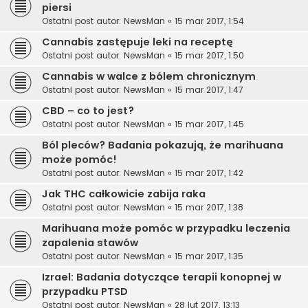
piersi
Ostatni post autor:
NewsMan
«
15 mar 2017, 1:54
Cannabis zastępuje leki na receptę
Ostatni post autor:
NewsMan
«
15 mar 2017, 1:50
Cannabis w walce z bólem chronicznym
Ostatni post autor:
NewsMan
«
15 mar 2017, 1:47
CBD – co to jest?
Ostatni post autor:
NewsMan
«
15 mar 2017, 1:45
Ból pleców? Badania pokazują, że marihuana
może pomóc!
Ostatni post autor:
NewsMan
«
15 mar 2017, 1:42
Jak THC całkowicie zabija raka
Ostatni post autor:
NewsMan
«
15 mar 2017, 1:38
Marihuana może pomóc w przypadku leczenia
zapalenia stawów
Ostatni post autor:
NewsMan
«
15 mar 2017, 1:35
Izrael: Badania dotyczące terapii konopnej w
przypadku PTSD
Ostatni post autor:
NewsMan
«
28 lut 2017, 13:13