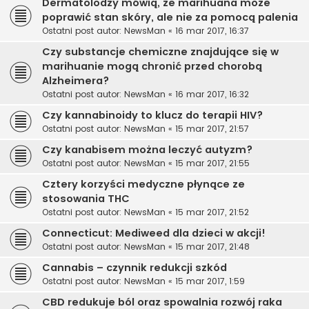
Dermatolodzy mówią, że marihuana może
poprawić stan skóry, ale nie za pomocą palenia
Ostatni post autor:
NewsMan
«
16 mar 2017, 16:37
Czy substancje chemiczne znajdujące się w
marihuanie mogą chronić przed chorobą
Alzheimera?
Ostatni post autor:
NewsMan
«
16 mar 2017, 16:32
Czy kannabinoidy to klucz do terapii HIV?
Ostatni post autor:
NewsMan
«
15 mar 2017, 21:57
Czy kanabisem można leczyć autyzm?
Ostatni post autor:
NewsMan
«
15 mar 2017, 21:55
Cztery korzyści medyczne płynące ze
stosowania THC
Ostatni post autor:
NewsMan
«
15 mar 2017, 21:52
Connecticut: Mediweed dla dzieci w akcji!
Ostatni post autor:
NewsMan
«
15 mar 2017, 21:48
Cannabis – czynnik redukcji szkód
Ostatni post autor:
NewsMan
«
15 mar 2017, 1:59
CBD redukuje ból oraz spowalnia rozwój raka