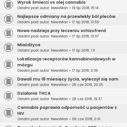
Wyrok śmierci vs olej cannabis
Ostatni post autor:
NewsMan
«
19 lip 2018, 15:14
Najlepsze odmiany na przewlekły ból pleców
Ostatni post autor:
NewsMan
«
17 lip 2018, 13:55
Nowa nadzieja przy leczeniu schizofrenii
Ostatni post autor:
NewsMan
«
17 lip 2018, 13:07
Miażdżyca
Ostatni post autor:
NewsMan
«
17 lip 2018, 1:11
Lokalizacja receptorów kannabinoidowych w
mózgu
Ostatni post autor:
NewsMan
«
17 lip 2018, 0:35
Dawali mu 18 miesięcy życia, wyleczył się sam
Ostatni post autor:
NewsMan
«
28 cze 2018, 20:25
Działanie THCA
Ostatni post autor:
NewsMan
«
28 cze 2018, 19:37
Cannabis poprawia odporność u pacjentów z
HIV
Ostatni post autor:
NewsMan
«
06 cze 2018, 0:31