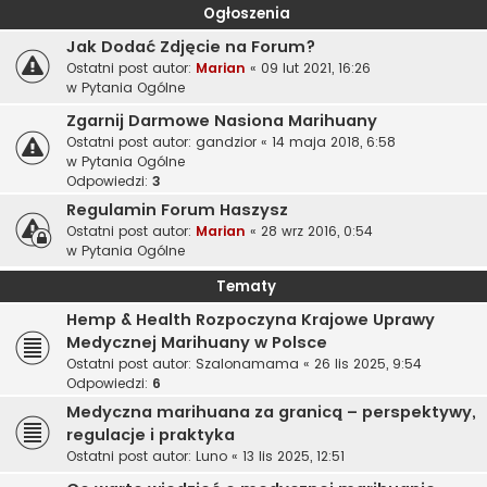
Ogłoszenia
Jak Dodać Zdjęcie na Forum?
Ostatni post autor:
Marian
«
09 lut 2021, 16:26
w
Pytania Ogólne
Zgarnij Darmowe Nasiona Marihuany
Ostatni post autor:
gandzior
«
14 maja 2018, 6:58
w
Pytania Ogólne
Odpowiedzi:
3
Regulamin Forum Haszysz
Ostatni post autor:
Marian
«
28 wrz 2016, 0:54
w
Pytania Ogólne
Tematy
Hemp & Health Rozpoczyna Krajowe Uprawy
Medycznej Marihuany w Polsce
Ostatni post autor:
Szalonamama
«
26 lis 2025, 9:54
Odpowiedzi:
6
Medyczna marihuana za granicą – perspektywy,
regulacje i praktyka
Ostatni post autor:
Luno
«
13 lis 2025, 12:51