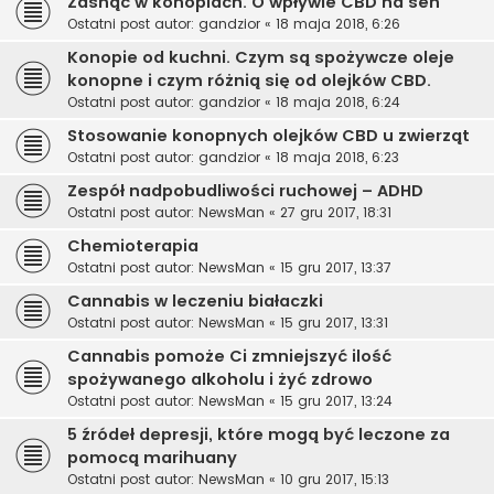
Zasnąć w konopiach. O wpływie CBD na sen
Ostatni post autor:
gandzior
«
18 maja 2018, 6:26
Konopie od kuchni. Czym są spożywcze oleje
konopne i czym różnią się od olejków CBD.
Ostatni post autor:
gandzior
«
18 maja 2018, 6:24
Stosowanie konopnych olejków CBD u zwierząt
Ostatni post autor:
gandzior
«
18 maja 2018, 6:23
Zespół nadpobudliwości ruchowej – ADHD
Ostatni post autor:
NewsMan
«
27 gru 2017, 18:31
Chemioterapia
Ostatni post autor:
NewsMan
«
15 gru 2017, 13:37
Cannabis w leczeniu białaczki
Ostatni post autor:
NewsMan
«
15 gru 2017, 13:31
Cannabis pomoże Ci zmniejszyć ilość
spożywanego alkoholu i żyć zdrowo
Ostatni post autor:
NewsMan
«
15 gru 2017, 13:24
5 źródeł depresji, które mogą być leczone za
pomocą marihuany
Ostatni post autor:
NewsMan
«
10 gru 2017, 15:13