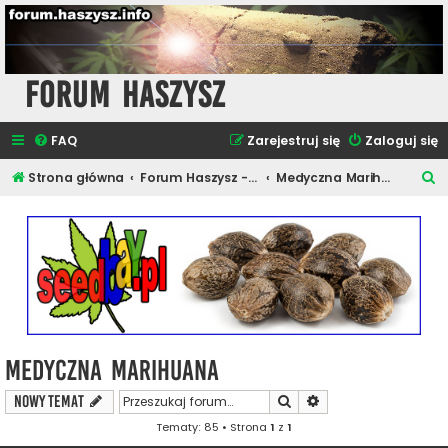
Forum Haszysz
FAQ
Zarejestruj się
Zaloguj się
S
Strona główna
Forum Haszysz - Newsy i Artykuły
Medyczna Marihuana
z
u
k
a
j
Medyczna Marihuana
Szukaj
Wyszukiwanie zaawa
NOWY TEMAT
Tematy: 85 • Strona
1
z
1