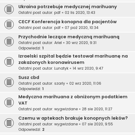
Ukraina potrzebuje medycznej marihuany
Ostatni post autor:
pdf
«
02 lis 2020, 13:43
CECF Konferencja konopna dla pacjentów
Ostatni post autor:
pdf
«
07 paź 2020, 10:34
Przychodnie leczące medyczną marihuaną
Ostatni post autor:
Ariel
«
30 wrz 2020, 9:31
Odpowiedzi:
1
Izraelski szpital będzie testował marihuanę na
zakażonych koronawirusem
Ostatni post autor:
Lunatyk
«
14 wrz 2020, 9:47
Susz cbd
Ostatni post autor:
szarly
«
02 wrz 2020, 11:06
Odpowiedzi:
1
Medyczna marihuana z obniżonym podatkiem
VAT
Ostatni post autor:
wygwizdane
«
28 sie 2020, 11:27
Czemu w aptekach brakuje konopnych leków?
Ostatni post autor:
wygwizdane
«
07 sie 2020, 9:55
Odpowiedzi:
2