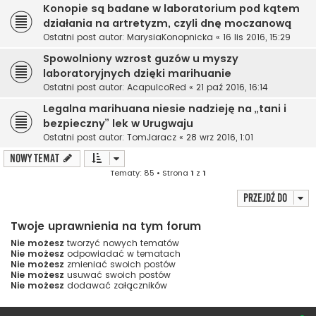
Konopie są badane w laboratorium pod kątem
działania na artretyzm, czyli dnę moczanową
Ostatni post autor:
MarysiaKonopnicka
«
16 lis 2016, 15:29
Spowolniony wzrost guzów u myszy
laboratoryjnych dzięki marihuanie
Ostatni post autor:
AcapulcoRed
«
21 paź 2016, 16:14
Legalna marihuana niesie nadzieję na „tani i
bezpieczny” lek w Urugwaju
Ostatni post autor:
TomJaracz
«
28 wrz 2016, 1:01
NOWY TEMAT
Tematy: 85 • Strona
1
z
1
Przejdź do
Twoje uprawnienia na tym forum
Nie możesz
tworzyć nowych tematów
Nie możesz
odpowiadać w tematach
Nie możesz
zmieniać swoich postów
Nie możesz
usuwać swoich postów
Nie możesz
dodawać załączników