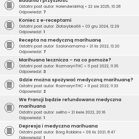
Badania i przyszłość
Ostatni post autor:
HolenderskiHaj
«
22 sie 2025, 10:28
Odpowiedzi:
7
Koniec z e-receptami
Ostatni post autor:
Złotarybka66
«
03 gru 2024, 12:29
Odpowiedzi:
1
Recepta na medyczną marihuanę
Ostatni post autor:
Szalonamama
«
21 lis 2022, 13:20
Odpowiedzi:
7
Marihuana lecznicza – na co pomoże?
Ostatni post autor:
RozmarynTHC
«
11 paź 2022, 11:35
Odpowiedzi:
3
Gdzie można spożywać medyczną marihuanę?
Ostatni post autor:
RozmarynTHC
«
11 paź 2022, 11:33
Odpowiedzi:
2
We Francji będzie refundowana medyczna
marihuana
Ostatni post autor:
seliho
«
21 kwie 2022, 20:16
Odpowiedzi:
1
Depresja i medyczna marihuana
Ostatni post autor:
Borg Robbins
«
09 lis 2021, 8:47
Odpowiedzi:
1