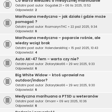
Co warto wiedzieć o medycznej marihuanie
Ostatni post autor:
Gogatek.21
«
06 lis 2025, 13:52
Odpowiedzi:
2
Marihuana medyczna – jak działa i gdzie może
pomagać ?
Ostatni post autor:
RozmarynTHC
«
22 paź 2025, 9:34
Odpowiedzi:
6
Marihuana medyczna – poparcie rośnie, ale
wiedzy wciąż brak
Ostatni post autor:
HolenderskiHaj
«
15 paź 2025, 10:43
Odpowiedzi:
4
Auto AK-47 fem – warto czy nie?
Ostatni post autor:
Złotarybka66
«
29 wrz 2025, 9:33
Odpowiedzi:
6
Big White Widow – ktoś uprawiał na
outdoor/indoor?
Ostatni post autor:
Złotarybka66
«
29 wrz 2025, 9:30
Odpowiedzi:
6
Medyczna marihuana a PTSD u weteranów
Ostatni post autor:
Omarrr
«
09 wrz 2025, 10:36
Odpowiedzi:
6