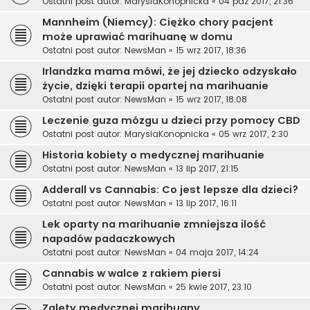
Ostatni post autor:
MarysiaKonopnicka
«
04 paź 2017, 21:36
Mannheim (Niemcy): Ciężko chory pacjent
może uprawiać marihuanę w domu
Ostatni post autor:
NewsMan
«
15 wrz 2017, 18:36
Irlandzka mama mówi, że jej dziecko odzyskało
życie, dzięki terapii opartej na marihuanie
Ostatni post autor:
NewsMan
«
15 wrz 2017, 18:08
Leczenie guza mózgu u dzieci przy pomocy CBD
Ostatni post autor:
MarysiaKonopnicka
«
05 wrz 2017, 2:30
Historia kobiety o medycznej marihuanie
Ostatni post autor:
NewsMan
«
13 lip 2017, 21:15
Adderall vs Cannabis: Co jest lepsze dla dzieci?
Ostatni post autor:
NewsMan
«
13 lip 2017, 16:11
Lek oparty na marihuanie zmniejsza ilość
napadów padaczkowych
Ostatni post autor:
NewsMan
«
04 maja 2017, 14:24
Cannabis w walce z rakiem piersi
Ostatni post autor:
NewsMan
«
25 kwie 2017, 23:10
Zalety medycznej marihuany