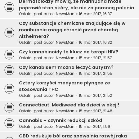
Dermatolodzy mówią, że marihuana może
poprawić stan skóry, ale nie za pomocą palenia
Ostatni post autor:
NewsMan
«
16 mar 2017, 16:37
Czy substancje chemiczne znajdujące się w
marihuanie mogą chronić przed chorobą
Alzheimera?
Ostatni post autor:
NewsMan
«
16 mar 2017, 16:32
Czy kannabinoidy to klucz do terapii HIV?
Ostatni post autor:
NewsMan
«
15 mar 2017, 21:57
Czy kanabisem można leczyć autyzm?
Ostatni post autor:
NewsMan
«
15 mar 2017, 21:55
Cztery korzyści medyczne płynące ze
stosowania THC
Ostatni post autor:
NewsMan
«
15 mar 2017, 21:52
Connecticut: Mediweed dla dzieci w akcji!
Ostatni post autor:
NewsMan
«
15 mar 2017, 21:48
Cannabis – czynnik redukcji szkód
Ostatni post autor:
NewsMan
«
15 mar 2017, 1:59
CBD redukuje ból oraz spowalnia rozwój raka