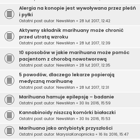
Alergia na konopie jest wywoływana przez pleśń
i pyłki
Ostatni post autor:
NewsMan
«
28 lut 2017, 12:42
Aktywny składnik marihuany może chronić
przed utratą wzroku
Ostatni post autor:
NewsMan
«
28 lut 2017, 12:39
10 sposobów w jakie marihuana może pomóc
pacjentom z chorobą nowotworową
Ostatni post autor:
NewsMan
«
28 lut 2017, 12:35
5 powodów, dlaczego lekarze popierają
medyczną marihuanę
Ostatni post autor:
NewsMan
«
28 lut 2017, 12:31
Marihuana hamuje epilepsję – badanie
Ostatni post autor:
NewsMan
«
30 lis 2016, 15:59
Kannabinoidy niszczą komórki białaczki
Ostatni post autor:
NewsMan
«
30 lis 2016, 15:53
Marihuana jako antybiotyk przyszłości
Ostatni post autor:
MarysiaKonopnicka
«
16 lis 2016, 15:47