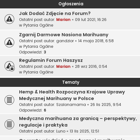
Ogłoszenia
Jak Dodać Zdjęcie na Forum?
Ostatni post autor:
Marian
«
09 lut 2021, 16:26
w
Pytania Ogólne
Zgarnij Darmowe Nasiona Marihuany
Ostatni post autor:
gandzior
«
14 maja 2018, 6:58
w
Pytania Ogólne
Odpowiedzi:
3
Regulamin Forum Haszysz
Ostatni post autor:
Marian
«
28 wrz 2016, 0:54
w
Pytania Ogólne
Tematy
Hemp & Health Rozpoczyna Krajowe Uprawy
Medycznej Marihuany w Polsce
Ostatni post autor:
Szalonamama
«
26 lis 2025, 9:54
Odpowiedzi:
6
Medyczna marihuana za granicą – perspektywy,
regulacje i praktyka
Ostatni post autor:
Luno
«
13 lis 2025, 12:51