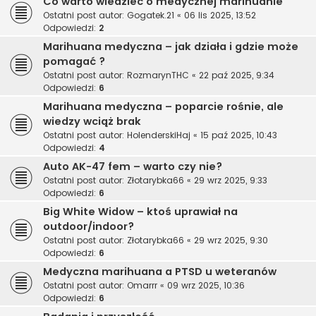
Co warto wiedzieć o medycznej marihuanie
Ostatni post autor:
Gogatek.21
«
06 lis 2025, 13:52
Odpowiedzi:
2
Marihuana medyczna – jak działa i gdzie może
pomagać ?
Ostatni post autor:
RozmarynTHC
«
22 paź 2025, 9:34
Odpowiedzi:
6
Marihuana medyczna – poparcie rośnie, ale
wiedzy wciąż brak
Ostatni post autor:
HolenderskiHaj
«
15 paź 2025, 10:43
Odpowiedzi:
4
Auto AK-47 fem – warto czy nie?
Ostatni post autor:
Złotarybka66
«
29 wrz 2025, 9:33
Odpowiedzi:
6
Big White Widow – ktoś uprawiał na
outdoor/indoor?
Ostatni post autor:
Złotarybka66
«
29 wrz 2025, 9:30
Odpowiedzi:
6
Medyczna marihuana a PTSD u weteranów
Ostatni post autor:
Omarrr
«
09 wrz 2025, 10:36
Odpowiedzi:
6