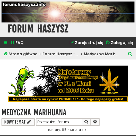
Forum Haszysz
FAQ
Zarejestruj się
Zaloguj się
S
Strona główna
Forum Haszysz - Newsy i Artykuły
Medyczna Marihuana
z
u
k
a
j
Medyczna Marihuana
Szukaj
Wyszukiwanie zaawa
NOWY TEMAT
Tematy: 85 • Strona
1
z
1