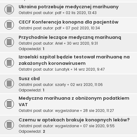
Ukraina potrzebuje medycznej marihuany
Ostatni post autor:
pdf
«
02 lis 2020, 13:43
CECF Konferencja konopna dla pacjentów
Ostatni post autor:
pdf
«
07 paź 2020, 10:34
Przychodnie leczące medyczną marihuaną
Ostatni post autor:
Ariel
«
30 wrz 2020, 9:31
Odpowiedzi:
1
Izraelski szpital będzie testował marihuanę na
zakażonych koronawirusem
Ostatni post autor:
Lunatyk
«
14 wrz 2020, 9:47
Susz cbd
Ostatni post autor:
szarly
«
02 wrz 2020, 11:06
Odpowiedzi:
1
Medyczna marihuana z obniżonym podatkiem
VAT
Ostatni post autor:
wygwizdane
«
28 sie 2020, 11:27
Czemu w aptekach brakuje konopnych leków?
Ostatni post autor:
wygwizdane
«
07 sie 2020, 9:55
Odpowiedzi:
2