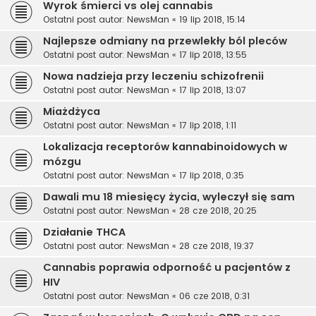
Wyrok śmierci vs olej cannabis
Ostatni post autor:
NewsMan
«
19 lip 2018, 15:14
Najlepsze odmiany na przewlekły ból pleców
Ostatni post autor:
NewsMan
«
17 lip 2018, 13:55
Nowa nadzieja przy leczeniu schizofrenii
Ostatni post autor:
NewsMan
«
17 lip 2018, 13:07
Miażdżyca
Ostatni post autor:
NewsMan
«
17 lip 2018, 1:11
Lokalizacja receptorów kannabinoidowych w
mózgu
Ostatni post autor:
NewsMan
«
17 lip 2018, 0:35
Dawali mu 18 miesięcy życia, wyleczył się sam
Ostatni post autor:
NewsMan
«
28 cze 2018, 20:25
Działanie THCA
Ostatni post autor:
NewsMan
«
28 cze 2018, 19:37
Cannabis poprawia odporność u pacjentów z
HIV
Ostatni post autor:
NewsMan
«
06 cze 2018, 0:31