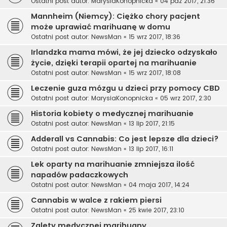
Ostatni post autor:
MarysiaKonopnicka
«
04 paź 2017, 21:36
Mannheim (Niemcy): Ciężko chory pacjent
może uprawiać marihuanę w domu
Ostatni post autor:
NewsMan
«
15 wrz 2017, 18:36
Irlandzka mama mówi, że jej dziecko odzyskało
życie, dzięki terapii opartej na marihuanie
Ostatni post autor:
NewsMan
«
15 wrz 2017, 18:08
Leczenie guza mózgu u dzieci przy pomocy CBD
Ostatni post autor:
MarysiaKonopnicka
«
05 wrz 2017, 2:30
Historia kobiety o medycznej marihuanie
Ostatni post autor:
NewsMan
«
13 lip 2017, 21:15
Adderall vs Cannabis: Co jest lepsze dla dzieci?
Ostatni post autor:
NewsMan
«
13 lip 2017, 16:11
Lek oparty na marihuanie zmniejsza ilość
napadów padaczkowych
Ostatni post autor:
NewsMan
«
04 maja 2017, 14:24
Cannabis w walce z rakiem piersi
Ostatni post autor:
NewsMan
«
25 kwie 2017, 23:10
Zalety medycznej marihuany