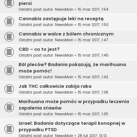
piersi
Ostatni post autor:
NewsMan
«
15 mar 2017, 1:54
Cannabis zastępuje leki na receptę
Ostatni post autor:
NewsMan
«
15 mar 2017, 1:50
Cannabis w walce z bólem chronicznym
Ostatni post autor:
NewsMan
«
15 mar 2017, 1:47
CBD – co to jest?
Ostatni post autor:
NewsMan
«
15 mar 2017, 1:45
Ból pleców? Badania pokazują, że marihuana
może pomóc!
Ostatni post autor:
NewsMan
«
15 mar 2017, 1:42
Jak THC całkowicie zabija raka
Ostatni post autor:
NewsMan
«
15 mar 2017, 1:38
Marihuana może pomóc w przypadku leczenia
zapalenia stawów
Ostatni post autor:
NewsMan
«
15 mar 2017, 1:35
Izrael: Badania dotyczące terapii konopnej w
przypadku PTSD
Ostatni post autor:
NewsMan
«
28 lut 2017, 13:13