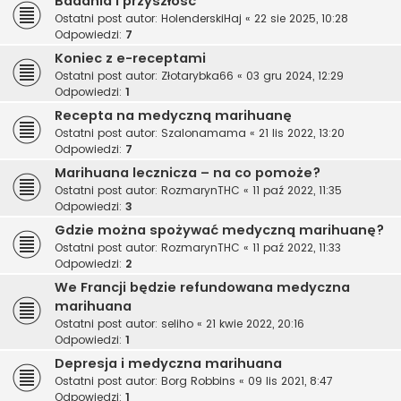
Badania i przyszłość
Ostatni post autor:
HolenderskiHaj
«
22 sie 2025, 10:28
Odpowiedzi:
7
Koniec z e-receptami
Ostatni post autor:
Złotarybka66
«
03 gru 2024, 12:29
Odpowiedzi:
1
Recepta na medyczną marihuanę
Ostatni post autor:
Szalonamama
«
21 lis 2022, 13:20
Odpowiedzi:
7
Marihuana lecznicza – na co pomoże?
Ostatni post autor:
RozmarynTHC
«
11 paź 2022, 11:35
Odpowiedzi:
3
Gdzie można spożywać medyczną marihuanę?
Ostatni post autor:
RozmarynTHC
«
11 paź 2022, 11:33
Odpowiedzi:
2
We Francji będzie refundowana medyczna
marihuana
Ostatni post autor:
seliho
«
21 kwie 2022, 20:16
Odpowiedzi:
1
Depresja i medyczna marihuana
Ostatni post autor:
Borg Robbins
«
09 lis 2021, 8:47
Odpowiedzi:
1