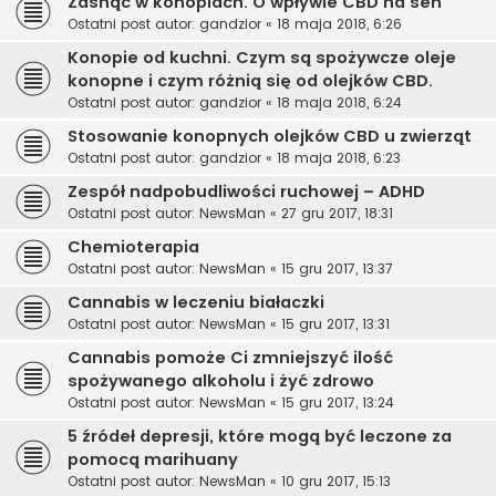
Zasnąć w konopiach. O wpływie CBD na sen
Ostatni post autor:
gandzior
«
18 maja 2018, 6:26
Konopie od kuchni. Czym są spożywcze oleje
konopne i czym różnią się od olejków CBD.
Ostatni post autor:
gandzior
«
18 maja 2018, 6:24
Stosowanie konopnych olejków CBD u zwierząt
Ostatni post autor:
gandzior
«
18 maja 2018, 6:23
Zespół nadpobudliwości ruchowej – ADHD
Ostatni post autor:
NewsMan
«
27 gru 2017, 18:31
Chemioterapia
Ostatni post autor:
NewsMan
«
15 gru 2017, 13:37
Cannabis w leczeniu białaczki
Ostatni post autor:
NewsMan
«
15 gru 2017, 13:31
Cannabis pomoże Ci zmniejszyć ilość
spożywanego alkoholu i żyć zdrowo
Ostatni post autor:
NewsMan
«
15 gru 2017, 13:24
5 źródeł depresji, które mogą być leczone za
pomocą marihuany
Ostatni post autor:
NewsMan
«
10 gru 2017, 15:13