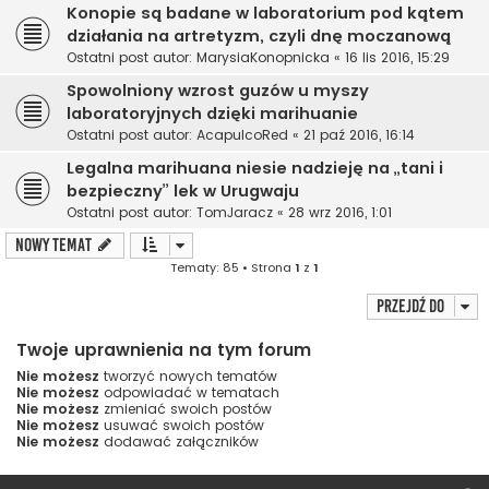
Konopie są badane w laboratorium pod kątem
działania na artretyzm, czyli dnę moczanową
Ostatni post autor:
MarysiaKonopnicka
«
16 lis 2016, 15:29
Spowolniony wzrost guzów u myszy
laboratoryjnych dzięki marihuanie
Ostatni post autor:
AcapulcoRed
«
21 paź 2016, 16:14
Legalna marihuana niesie nadzieję na „tani i
bezpieczny” lek w Urugwaju
Ostatni post autor:
TomJaracz
«
28 wrz 2016, 1:01
NOWY TEMAT
Tematy: 85 • Strona
1
z
1
Przejdź do
Twoje uprawnienia na tym forum
Nie możesz
tworzyć nowych tematów
Nie możesz
odpowiadać w tematach
Nie możesz
zmieniać swoich postów
Nie możesz
usuwać swoich postów
Nie możesz
dodawać załączników