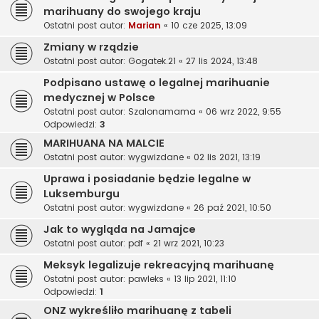
marihuany do swojego kraju
Ostatni post autor:
Marian
«
10 cze 2025, 13:09
Zmiany w rządzie
Ostatni post autor:
Gogatek.21
«
27 lis 2024, 13:48
Podpisano ustawę o legalnej marihuanie
medycznej w Polsce
Ostatni post autor:
Szalonamama
«
06 wrz 2022, 9:55
Odpowiedzi:
3
MARIHUANA NA MALCIE
Ostatni post autor:
wygwizdane
«
02 lis 2021, 13:19
Uprawa i posiadanie będzie legalne w
Luksemburgu
Ostatni post autor:
wygwizdane
«
26 paź 2021, 10:50
Jak to wygląda na Jamajce
Ostatni post autor:
pdf
«
21 wrz 2021, 10:23
Meksyk legalizuje rekreacyjną marihuanę
Ostatni post autor:
pawleks
«
13 lip 2021, 11:10
Odpowiedzi:
1
ONZ wykreśliło marihuanę z tabeli