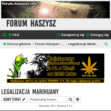
Forum Haszysz
FAQ
Zarejestruj się
Zaloguj się
S
Strona główna
Forum Haszysz - Newsy i Artykuły
Legalizacja Marihuany
z
u
k
a
j
Legalizacja Marihuany
Szukaj
Wyszukiwanie zaawa
NOWY TEMAT
Tematy: 50 • Strona
1
z
1