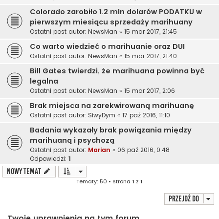
Colorado zarobiło 1.2 mln dolarów PODATKU w
pierwszym miesiącu sprzedaży marihuany
Ostatni post autor:
NewsMan
«
15 mar 2017, 21:45
Co warto wiedzieć o marihuanie oraz DUI
Ostatni post autor:
NewsMan
«
15 mar 2017, 21:40
Bill Gates twierdzi, że marihuana powinna być
legalna
Ostatni post autor:
NewsMan
«
15 mar 2017, 2:06
Brak miejsca na zarekwirowaną marihuanę
Ostatni post autor:
SiwyDym
«
17 paź 2016, 11:10
Badania wykazały brak powiązania między
marihuaną i psychozą
Ostatni post autor:
Marian
«
06 paź 2016, 0:48
Odpowiedzi:
1
NOWY TEMAT
Tematy: 50 • Strona
1
z
1
Przejdź do
Twoje uprawnienia na tym forum