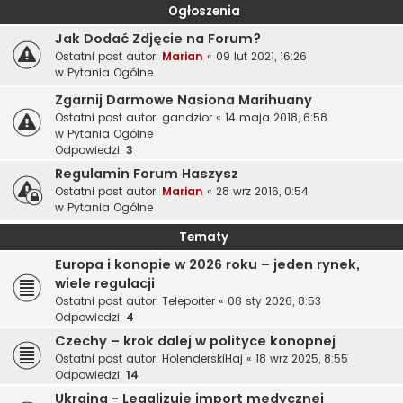
Ogłoszenia
Jak Dodać Zdjęcie na Forum?
Ostatni post autor:
Marian
«
09 lut 2021, 16:26
w
Pytania Ogólne
Zgarnij Darmowe Nasiona Marihuany
Ostatni post autor:
gandzior
«
14 maja 2018, 6:58
w
Pytania Ogólne
Odpowiedzi:
3
Regulamin Forum Haszysz
Ostatni post autor:
Marian
«
28 wrz 2016, 0:54
w
Pytania Ogólne
Tematy
Europa i konopie w 2026 roku – jeden rynek,
wiele regulacji
Ostatni post autor:
Teleporter
«
08 sty 2026, 8:53
Odpowiedzi:
4
Czechy – krok dalej w polityce konopnej
Ostatni post autor:
HolenderskiHaj
«
18 wrz 2025, 8:55
Odpowiedzi:
14
Ukraina - Legalizuje import medycznej