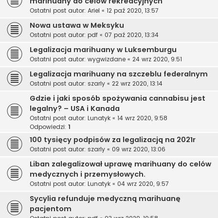
marihuany do celów rekreacyjnych
Ostatni post autor:
Ariel
«
12 paź 2020, 13:57
Nowa ustawa w Meksyku
Ostatni post autor:
pdf
«
07 paź 2020, 13:34
Legalizacja marihuany w Luksemburgu
Ostatni post autor:
wygwizdane
«
24 wrz 2020, 9:51
Legalizacja marihuany na szczeblu federalnym
Ostatni post autor:
szarly
«
22 wrz 2020, 13:14
Gdzie i jaki sposób spożywania cannabisu jest
legalny? – USA i Kanada
Ostatni post autor:
Lunatyk
«
14 wrz 2020, 9:58
Odpowiedzi:
1
100 tysięcy podpisów za legalizacją na 2021r
Ostatni post autor:
szarly
«
09 wrz 2020, 13:06
Liban zalegalizował uprawę marihuany do celów
medycznych i przemysłowych.
Ostatni post autor:
Lunatyk
«
04 wrz 2020, 9:57
Sycylia refunduje medyczną marihuanę
pacjentom