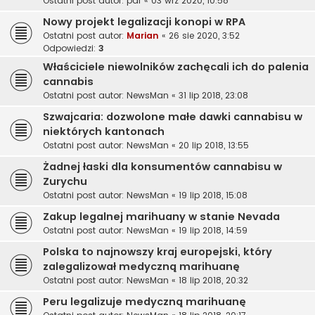
Ostatni post autor:
pdf
«
03 wrz 2020, 10:58
Nowy projekt legalizacji konopi w RPA
Ostatni post autor:
Marian
«
26 sie 2020, 3:52
Odpowiedzi:
3
Właściciele niewolników zachęcali ich do palenia
cannabis
Ostatni post autor:
NewsMan
«
31 lip 2018, 23:08
Szwajcaria: dozwolone małe dawki cannabisu w
niektórych kantonach
Ostatni post autor:
NewsMan
«
20 lip 2018, 13:55
Żadnej łaski dla konsumentów cannabisu w
Zurychu
Ostatni post autor:
NewsMan
«
19 lip 2018, 15:08
Zakup legalnej marihuany w stanie Nevada
Ostatni post autor:
NewsMan
«
19 lip 2018, 14:59
Polska to najnowszy kraj europejski, który
zalegalizował medyczną marihuanę
Ostatni post autor:
NewsMan
«
18 lip 2018, 20:32
Peru legalizuje medyczną marihuanę