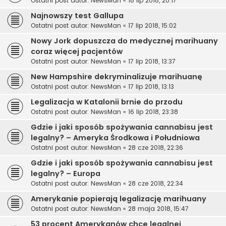
Ostatni post autor:
NewsMan
«
18 lip 2018, 20:17
Najnowszy test Gallupa
Ostatni post autor:
NewsMan
«
17 lip 2018, 15:02
Nowy Jork dopuszcza do medycznej marihuany
coraz więcej pacjentów
Ostatni post autor:
NewsMan
«
17 lip 2018, 13:37
New Hampshire dekryminalizuje marihuanę
Ostatni post autor:
NewsMan
«
17 lip 2018, 13:13
Legalizacja w Katalonii brnie do przodu
Ostatni post autor:
NewsMan
«
16 lip 2018, 23:38
Gdzie i jaki sposób spożywania cannabisu jest
legalny? – Ameryka Środkowa i Południowa
Ostatni post autor:
NewsMan
«
28 cze 2018, 22:36
Gdzie i jaki sposób spożywania cannabisu jest
legalny? – Europa
Ostatni post autor:
NewsMan
«
28 cze 2018, 22:34
Amerykanie popierają legalizację marihuany
Ostatni post autor:
NewsMan
«
28 maja 2018, 15:47
53 procent Amerykanów chce legalnej