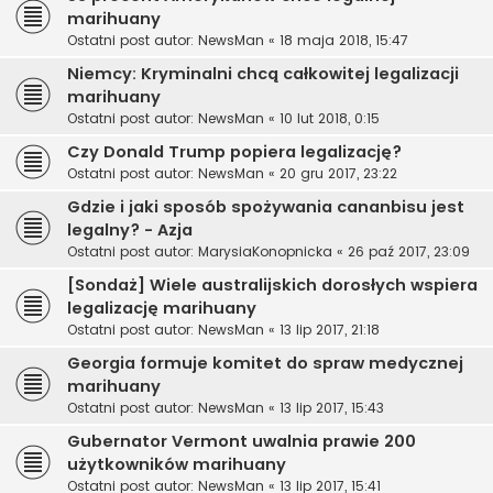
marihuany
Ostatni post autor:
NewsMan
«
18 maja 2018, 15:47
Niemcy: Kryminalni chcą całkowitej legalizacji
marihuany
Ostatni post autor:
NewsMan
«
10 lut 2018, 0:15
Czy Donald Trump popiera legalizację?
Ostatni post autor:
NewsMan
«
20 gru 2017, 23:22
Gdzie i jaki sposób spożywania cananbisu jest
legalny? - Azja
Ostatni post autor:
MarysiaKonopnicka
«
26 paź 2017, 23:09
[Sondaż] Wiele australijskich dorosłych wspiera
legalizację marihuany
Ostatni post autor:
NewsMan
«
13 lip 2017, 21:18
Georgia formuje komitet do spraw medycznej
marihuany
Ostatni post autor:
NewsMan
«
13 lip 2017, 15:43
Gubernator Vermont uwalnia prawie 200
użytkowników marihuany
Ostatni post autor:
NewsMan
«
13 lip 2017, 15:41