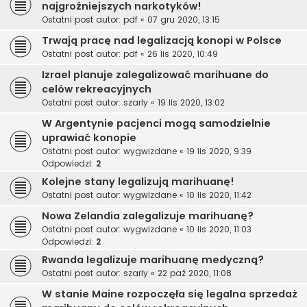
najgroźniejszych narkotyków!
Ostatni post autor:
pdf
«
07 gru 2020, 13:15
Trwają pracę nad legalizacją konopi w Polsce
Ostatni post autor:
pdf
«
26 lis 2020, 10:49
Izrael planuje zalegalizować marihuane do
celów rekreacyjnych
Ostatni post autor:
szarly
«
19 lis 2020, 13:02
W Argentynie pacjenci mogą samodzielnie
uprawiać konopie
Ostatni post autor:
wygwizdane
«
19 lis 2020, 9:39
Odpowiedzi:
2
Kolejne stany legalizują marihuanę!
Ostatni post autor:
wygwizdane
«
10 lis 2020, 11:42
Nowa Zelandia zalegalizuje marihuanę?
Ostatni post autor:
wygwizdane
«
10 lis 2020, 11:03
Odpowiedzi:
2
Rwanda legalizuje marihuanę medyczną?
Ostatni post autor:
szarly
«
22 paź 2020, 11:08
W stanie Maine rozpoczęła się legalna sprzedaż