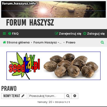
Forum Haszysz
FAQ
Zarejestruj się
Zaloguj się
S
Strona główna
Forum Haszysz - Newsy i Artykuły
Prawo
z
u
k
a
j
Prawo
Szukaj
Wyszukiwanie zaawa
NOWY TEMAT
Tematy: 20 • Strona
1
z
1