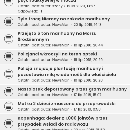
psychoaktywnej w moczu
Ostatni post autor:
szarly
«
19 lis 2020, 13:57
Odpowiedzi:
1
Tyle tracą Niemcy na zakazie marihuany
Ostatni post autor:
NewsMan
«
20 lip 2018, 14:13
Przejęto 6 ton marihuany na Morzu
Śródziemnym
Ostatni post autor:
NewsMan
«
18 lip 2018, 20:44
Policjanci wkroczyli na teren apteki
Ostatni post autor:
NewsMan
«
18 lip 2018, 20:29
Policja znajduje plantację marihuany i
pozostawia miłą wiadomość dla właściciela
Ostatni post autor:
NewsMan
«
18 lip 2018, 20:28
Nastolatek deportowany przez gram marihuany
Ostatni post autor:
NewsMan
«
17 lip 2018, 15:07
Matka 2 dzieci zmuszona do przeprowadzki
Ostatni post autor:
NewsMan
«
17 lip 2018, 0:58
Kopenhaga: dealer z 1.000 jointów przez
przypadek wsiadł do radiowozu
Ostatni post autor:
NewsMan
«
29 cze 2018, 15:50