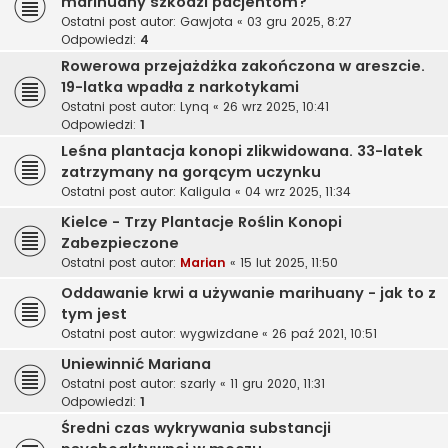
marihuany szkodzi pacjentom?
Ostatni post autor:
Gawjota
«
03 gru 2025, 8:27
Odpowiedzi:
4
Rowerowa przejażdżka zakończona w areszcie.
19-latka wpadła z narkotykami
Ostatni post autor:
Lynq
«
26 wrz 2025, 10:41
Odpowiedzi:
1
Leśna plantacja konopi zlikwidowana. 33-latek
zatrzymany na gorącym uczynku
Ostatni post autor:
Kaligula
«
04 wrz 2025, 11:34
Kielce - Trzy Plantacje Roślin Konopi
Zabezpieczone
Ostatni post autor:
Marian
«
15 lut 2025, 11:50
Oddawanie krwi a używanie marihuany - jak to z
tym jest
Ostatni post autor:
wygwizdane
«
26 paź 2021, 10:51
Uniewinnić Mariana
Ostatni post autor:
szarly
«
11 gru 2020, 11:31
Odpowiedzi:
1
Średni czas wykrywania substancji