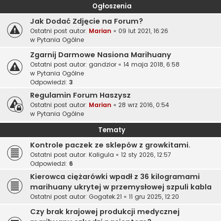
Ogłoszenia
Jak Dodać Zdjęcie na Forum?
Ostatni post autor:
Marian
«
09 lut 2021, 16:26
w
Pytania Ogólne
Zgarnij Darmowe Nasiona Marihuany
Ostatni post autor:
gandzior
«
14 maja 2018, 6:58
w
Pytania Ogólne
Odpowiedzi:
3
Regulamin Forum Haszysz
Ostatni post autor:
Marian
«
28 wrz 2016, 0:54
w
Pytania Ogólne
Tematy
Kontrole paczek ze sklepów z growkitami.
Ostatni post autor:
Kaligula
«
12 sty 2026, 12:57
Odpowiedzi:
6
Kierowca ciężarówki wpadł z 36 kilogramami
marihuany ukrytej w przemysłowej szpuli kabla
Ostatni post autor:
Gogatek.21
«
11 gru 2025, 12:20
Czy brak krajowej produkcji medycznej