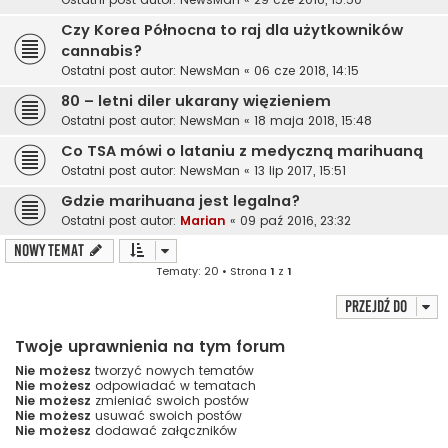
Czy Korea Północna to raj dla użytkowników
cannabis?
Ostatni post autor:
NewsMan
«
06 cze 2018, 14:15
80 – letni diler ukarany więzieniem
Ostatni post autor:
NewsMan
«
18 maja 2018, 15:48
Co TSA mówi o lataniu z medyczną marihuaną
Ostatni post autor:
NewsMan
«
13 lip 2017, 15:51
Gdzie marihuana jest legalna?
Ostatni post autor:
Marian
«
09 paź 2016, 23:32
NOWY TEMAT
Tematy: 20 • Strona
1
z
1
Przejdź do
Twoje uprawnienia na tym forum
Nie możesz
tworzyć nowych tematów
Nie możesz
odpowiadać w tematach
Nie możesz
zmieniać swoich postów
Nie możesz
usuwać swoich postów
Nie możesz
dodawać załączników