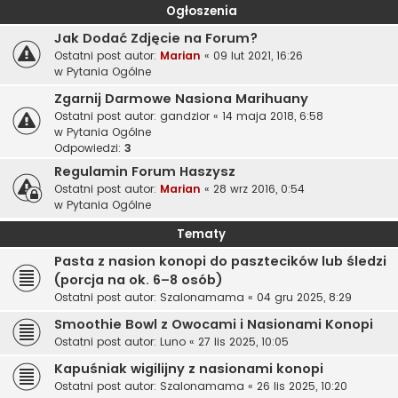
Ogłoszenia
Jak Dodać Zdjęcie na Forum?
Ostatni post autor:
Marian
«
09 lut 2021, 16:26
w
Pytania Ogólne
Zgarnij Darmowe Nasiona Marihuany
Ostatni post autor:
gandzior
«
14 maja 2018, 6:58
w
Pytania Ogólne
Odpowiedzi:
3
Regulamin Forum Haszysz
Ostatni post autor:
Marian
«
28 wrz 2016, 0:54
w
Pytania Ogólne
Tematy
Pasta z nasion konopi do pasztecików lub śledzi
(porcja na ok. 6–8 osób)
Ostatni post autor:
Szalonamama
«
04 gru 2025, 8:29
Smoothie Bowl z Owocami i Nasionami Konopi
Ostatni post autor:
Luno
«
27 lis 2025, 10:05
Kapuśniak wigilijny z nasionami konopi
Ostatni post autor:
Szalonamama
«
26 lis 2025, 10:20