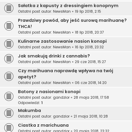
Sałatka z kapusty z dressingiem konopnym
Ostatni post autor:
NewsMan
«
19 lip 2018, 2:15
Prawdziwy powód, aby jeść surową marihuanę?
THCA!
Ostatni post autor:
NewsMan
«
18 lip 2018, 20:37
Kulinarne zastosowanie nasion konopi
Ostatni post autor:
NewsMan
«
16 lip 2018, 23:32
Jak smakują drinki z cannabis?
Ostatni post autor:
NewsMan
«
29 cze 2018, 15:27
Czy marihuana naprawdę wpływa na twój
apetyt?
Ostatni post autor:
NewsMan
«
06 cze 2018, 14:20
Batony z nasionami konopi
Ostatni post autor:
gandzior
«
28 maja 2018, 17:58
Odpowiedzi:
1
Makumba
Ostatni post autor:
gandzior
«
21 maja 2018, 10:28
Ciastka z marichuana
Ostatni post autor:
gandzior
«
20 maja 2018, 23:32