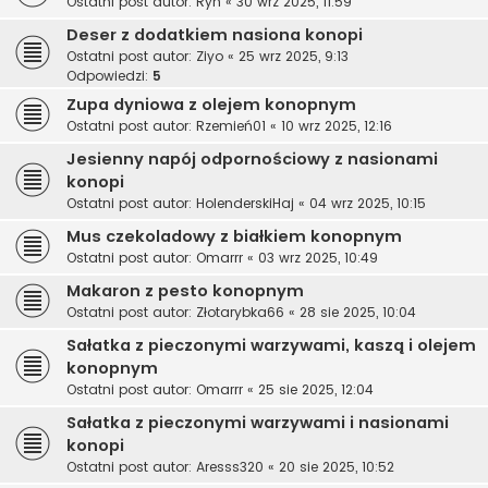
Ostatni post autor:
Ryn
«
30 wrz 2025, 11:59
Deser z dodatkiem nasiona konopi
Ostatni post autor:
Ziyo
«
25 wrz 2025, 9:13
Odpowiedzi:
5
Zupa dyniowa z olejem konopnym
Ostatni post autor:
Rzemień01
«
10 wrz 2025, 12:16
Jesienny napój odpornościowy z nasionami
konopi
Ostatni post autor:
HolenderskiHaj
«
04 wrz 2025, 10:15
Mus czekoladowy z białkiem konopnym
Ostatni post autor:
Omarrr
«
03 wrz 2025, 10:49
Makaron z pesto konopnym
Ostatni post autor:
Złotarybka66
«
28 sie 2025, 10:04
Sałatka z pieczonymi warzywami, kaszą i olejem
konopnym
Ostatni post autor:
Omarrr
«
25 sie 2025, 12:04
Sałatka z pieczonymi warzywami i nasionami
konopi
Ostatni post autor:
Aresss320
«
20 sie 2025, 10:52