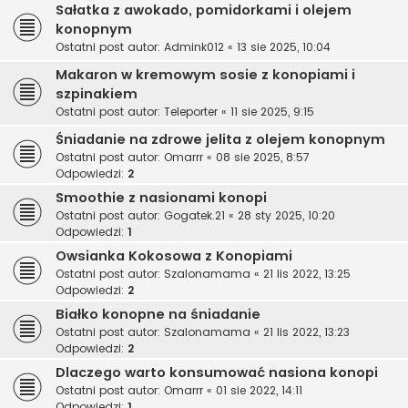
Sałatka z awokado, pomidorkami i olejem
konopnym
Ostatni post autor:
Admink012
«
13 sie 2025, 10:04
Makaron w kremowym sosie z konopiami i
szpinakiem
Ostatni post autor:
Teleporter
«
11 sie 2025, 9:15
Śniadanie na zdrowe jelita z olejem konopnym
Ostatni post autor:
Omarrr
«
08 sie 2025, 8:57
Odpowiedzi:
2
Smoothie z nasionami konopi
Ostatni post autor:
Gogatek.21
«
28 sty 2025, 10:20
Odpowiedzi:
1
Owsianka Kokosowa z Konopiami
Ostatni post autor:
Szalonamama
«
21 lis 2022, 13:25
Odpowiedzi:
2
Białko konopne na śniadanie
Ostatni post autor:
Szalonamama
«
21 lis 2022, 13:23
Odpowiedzi:
2
Dlaczego warto konsumować nasiona konopi
Ostatni post autor:
Omarrr
«
01 sie 2022, 14:11
Odpowiedzi:
1