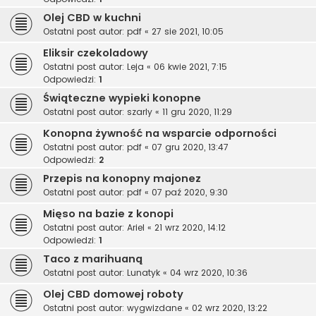
Olej CBD w kuchni
Ostatni post autor:
pdf
«
27 sie 2021, 10:05
Eliksir czekoladowy
Ostatni post autor:
Leja
«
06 kwie 2021, 7:15
Odpowiedzi:
1
Świąteczne wypieki konopne
Ostatni post autor:
szarly
«
11 gru 2020, 11:29
Konopna żywność na wsparcie odporności
Ostatni post autor:
pdf
«
07 gru 2020, 13:47
Odpowiedzi:
2
Przepis na konopny majonez
Ostatni post autor:
pdf
«
07 paź 2020, 9:30
Mięso na bazie z konopi
Ostatni post autor:
Ariel
«
21 wrz 2020, 14:12
Odpowiedzi:
1
Taco z marihuaną
Ostatni post autor:
Lunatyk
«
04 wrz 2020, 10:36
Olej CBD domowej roboty
Ostatni post autor:
wygwizdane
«
02 wrz 2020, 13:22