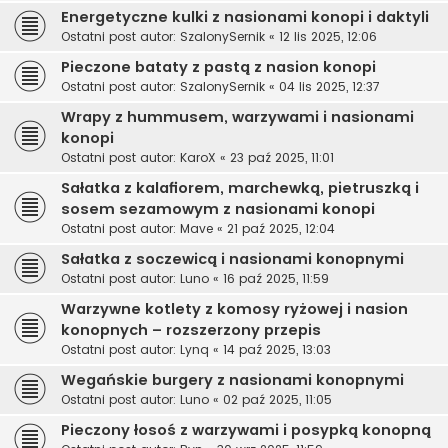
Energetyczne kulki z nasionami konopi i daktyli
Ostatni post autor:
SzalonySernik
«
12 lis 2025, 12:06
Pieczone bataty z pastą z nasion konopi
Ostatni post autor:
SzalonySernik
«
04 lis 2025, 12:37
Wrapy z hummusem, warzywami i nasionami
konopi
Ostatni post autor:
KaroX
«
23 paź 2025, 11:01
Sałatka z kalafiorem, marchewką, pietruszką i
sosem sezamowym z nasionami konopi
Ostatni post autor:
Mave
«
21 paź 2025, 12:04
Sałatka z soczewicą i nasionami konopnymi
Ostatni post autor:
Luno
«
16 paź 2025, 11:59
Warzywne kotlety z komosy ryżowej i nasion
konopnych – rozszerzony przepis
Ostatni post autor:
Lynq
«
14 paź 2025, 13:03
Wegańskie burgery z nasionami konopnymi
Ostatni post autor:
Luno
«
02 paź 2025, 11:05
Pieczony łosoś z warzywami i posypką konopną