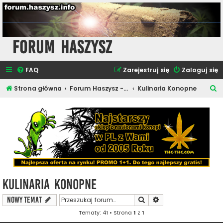
Forum Haszysz
FAQ
Zarejestruj się
Zaloguj się
S
Strona główna
Forum Haszysz - Newsy i Artykuły
Kulinaria Konopne
z
u
k
a
j
Kulinaria Konopne
Szukaj
Wyszukiwanie zaawa
NOWY TEMAT
Tematy: 41 • Strona
1
z
1