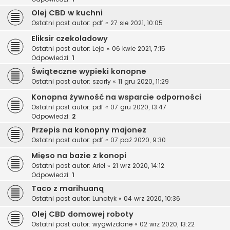
Olej CBD w kuchni
Ostatni post autor:
pdf
«
27 sie 2021, 10:05
Eliksir czekoladowy
Ostatni post autor:
Leja
«
06 kwie 2021, 7:15
Odpowiedzi:
1
Świąteczne wypieki konopne
Ostatni post autor:
szarly
«
11 gru 2020, 11:29
Konopna żywność na wsparcie odporności
Ostatni post autor:
pdf
«
07 gru 2020, 13:47
Odpowiedzi:
2
Przepis na konopny majonez
Ostatni post autor:
pdf
«
07 paź 2020, 9:30
Mięso na bazie z konopi
Ostatni post autor:
Ariel
«
21 wrz 2020, 14:12
Odpowiedzi:
1
Taco z marihuaną
Ostatni post autor:
Lunatyk
«
04 wrz 2020, 10:36
Olej CBD domowej roboty
Ostatni post autor:
wygwizdane
«
02 wrz 2020, 13:22