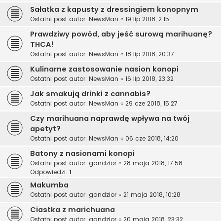
Sałatka z kapusty z dressingiem konopnym
Ostatni post autor:
NewsMan
«
19 lip 2018, 2:15
Prawdziwy powód, aby jeść surową marihuanę?
THCA!
Ostatni post autor:
NewsMan
«
18 lip 2018, 20:37
Kulinarne zastosowanie nasion konopi
Ostatni post autor:
NewsMan
«
16 lip 2018, 23:32
Jak smakują drinki z cannabis?
Ostatni post autor:
NewsMan
«
29 cze 2018, 15:27
Czy marihuana naprawdę wpływa na twój
apetyt?
Ostatni post autor:
NewsMan
«
06 cze 2018, 14:20
Batony z nasionami konopi
Ostatni post autor:
gandzior
«
28 maja 2018, 17:58
Odpowiedzi:
1
Makumba
Ostatni post autor:
gandzior
«
21 maja 2018, 10:28
Ciastka z marichuana
Ostatni post autor:
gandzior
«
20 maja 2018, 23:32