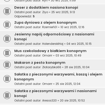
Ostatni post autor:
Ryn
«
30 wrz 2025, 11:59
Deser z dodatkiem nasiona konopi
Ostatni post autor:
Ziyo
«
25 wrz 2025, 9:13
Odpowiedzi:
5
Zupa dyniowa z olejem konopnym
Ostatni post autor:
Rzemień01
«
10 wrz 2025, 12:16
Jesienny napój odpornościowy z nasionami
konopi
Ostatni post autor:
HolenderskiHaj
«
04 wrz 2025, 10:15
Mus czekoladowy z białkiem konopnym
Ostatni post autor:
Omarrr
«
03 wrz 2025, 10:49
Makaron z pesto konopnym
Ostatni post autor:
Złotarybka66
«
28 sie 2025, 10:04
Sałatka z pieczonymi warzywami, kaszą i olejem
konopnym
Ostatni post autor:
Omarrr
«
25 sie 2025, 12:04
Sałatka z pieczonymi warzywami i nasionami
konopi
Ostatni post autor:
Aresss320
«
20 sie 2025, 10:52