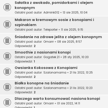
Sałatka z awokado, pomidorkami i olejem
konopnym
Ostatni post autor:
Admink012
«
13 sie 2025, 10:04
Makaron w kremowym sosie z konopiami i
szpinakiem
Ostatni post autor:
Teleporter
«
11 sie 2025, 9:15
Śniadanie na zdrowe jelita z olejem konopnym
Ostatni post autor:
Omarrr
«
08 sie 2025, 8:57
Odpowiedzi:
2
Smoothie z nasionami konopi
Ostatni post autor:
Gogatek.21
«
28 sty 2025, 10:20
Odpowiedzi:
1
Owsianka Kokosowa z Konopiami
Ostatni post autor:
Szalonamama
«
21 lis 2022, 13:25
Odpowiedzi:
2
Białko konopne na śniadanie
Ostatni post autor:
Szalonamama
«
21 lis 2022, 13:23
Odpowiedzi:
2
Dlaczego warto konsumować nasiona konopi
Ostatni post autor:
Omarrr
«
01 sie 2022, 14:11
Odpowiedzi:
1