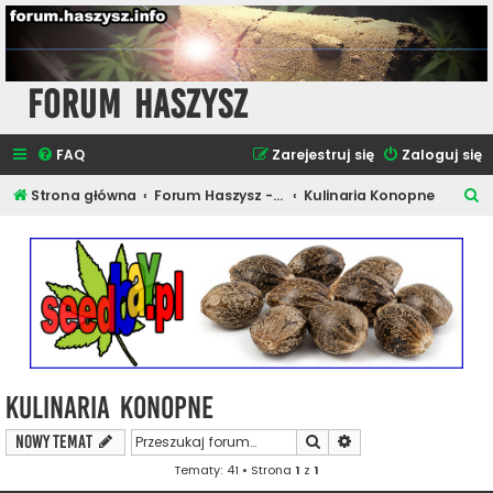
Forum Haszysz
FAQ
Zarejestruj się
Zaloguj się
S
Strona główna
Forum Haszysz - Newsy i Artykuły
Kulinaria Konopne
z
u
k
a
j
Kulinaria Konopne
Szukaj
Wyszukiwanie zaawa
NOWY TEMAT
Tematy: 41 • Strona
1
z
1