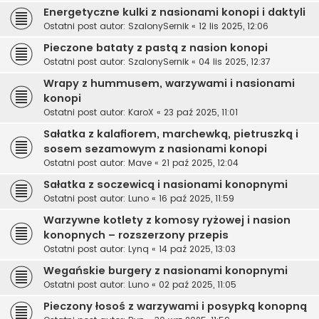
Energetyczne kulki z nasionami konopi i daktyli
Ostatni post autor:
SzalonySernik
«
12 lis 2025, 12:06
Pieczone bataty z pastą z nasion konopi
Ostatni post autor:
SzalonySernik
«
04 lis 2025, 12:37
Wrapy z hummusem, warzywami i nasionami
konopi
Ostatni post autor:
KaroX
«
23 paź 2025, 11:01
Sałatka z kalafiorem, marchewką, pietruszką i
sosem sezamowym z nasionami konopi
Ostatni post autor:
Mave
«
21 paź 2025, 12:04
Sałatka z soczewicą i nasionami konopnymi
Ostatni post autor:
Luno
«
16 paź 2025, 11:59
Warzywne kotlety z komosy ryżowej i nasion
konopnych – rozszerzony przepis
Ostatni post autor:
Lynq
«
14 paź 2025, 13:03
Wegańskie burgery z nasionami konopnymi
Ostatni post autor:
Luno
«
02 paź 2025, 11:05
Pieczony łosoś z warzywami i posypką konopną