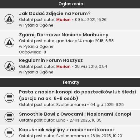
Ogłoszenia
Jak Dodać Zdjęcie na Forum?
Ostatni post autor:
Marian
«
09 lut 2021, 16:26
w
Pytania Ogólne
Zgarnij Darmowe Nasiona Marihuany
Ostatni post autor:
gandzior
«
14 maja 2018, 6:58
w
Pytania Ogólne
Odpowiedzi:
3
Regulamin Forum Haszysz
Ostatni post autor:
Marian
«
28 wrz 2016, 0:54
w
Pytania Ogólne
Tematy
Pasta z nasion konopi do pasztecików lub śledzi
(porcja na ok. 6–8 osób)
Ostatni post autor:
Szalonamama
«
04 gru 2025, 8:29
Smoothie Bowl z Owocami i Nasionami Konopi
Ostatni post autor:
Luno
«
27 lis 2025, 10:05
Kapuśniak wigilijny z nasionami konopi
Ostatni post autor:
Szalonamama
«
26 lis 2025, 10:20