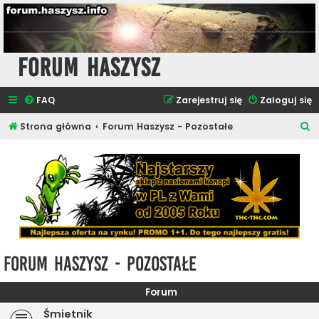
Forum Haszysz
FAQ
Zarejestruj się
Zaloguj się
S
Strona główna
Forum Haszysz - Pozostałe
z
u
k
a
j
Forum Haszysz - Pozostałe
Forum
Śmietnik