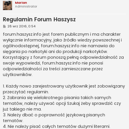
Marian
Administrator
Regulamin Forum Haszysz
P
28 wrz 2016, 0:54
o
s
forum.haszysz.info jest forem publicznym i ma charakter
t
wyłącznie informacyjny, jako źródło wiedzy powszechnej i
ogólnodostępnej, forum.haszysz.info nie namawia do
sięgania po narkotyki ani do produkcji narkotyków.
Korzystający z forum ponoszą pełną odpowiedzialność za
swoje wypowiedzi, forum.haszysz.info nie ponosi
odpowiedzialności za treści zamieszczane przez
użytkowników.
1. Każdy nowo zarejestrowany użytkownik jest zobowiązany
przeczytać regulamin.
2. Zabrania się wielokrotnego pisania takich samych
tematów, należy używać opcji Szukaj żeby sprawdzić czy
już takiego nie ma.
3. Należy dbać o poprawność językową pisanych
tematów.
4. Nie należy pisać całych tematów dużymi literami.