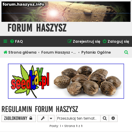
Forum Haszysz
FAQ
Zarejestruj się
Zaloguj się
S
Strona główna
Forum Haszysz - Rozmowy o Marihuanie
Pytania Ogólne
z
u
k
a
j
Regulamin Forum Haszysz
Szukaj
Wyszukiw
Zablokowany
Posty: 1 • Strona
1
z
1