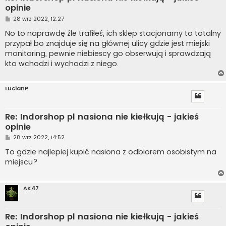
opinie
P
28 wrz 2022, 12:27
o
s
No to naprawdę źle trafiłeś, ich sklep stacjonarny to totalny
t
przypał bo znajduje się na głównej ulicy gdzie jest miejski
monitoring, pewnie niebiescy go obserwują i sprawdzają
kto wchodzi i wychodzi z niego.
LucianP
Re: Indorshop pl nasiona nie kiełkują - jakieś
opinie
P
28 wrz 2022, 14:52
o
s
To gdzie najlepiej kupić nasiona z odbiorem osobistym na
t
miejscu?
AK47
Re: Indorshop pl nasiona nie kiełkują - jakieś