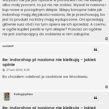
albo mały procent, to już nic nie zrobisz. Wywal te nasiona i
kup nowe w porządnym sklepie. Sklepy konopne takie jak
indorshop mają złej jakości nasiona, źle je przechowują, bo
jest to produkt na który mają wydupczone. Oni sprzedają
głównie susz cbd i na tym opiera się ich sprzedaż. A czemu
w ogóle kupiłeś pestki w tym sklepie? Przecież on ogólnie
nie jest zachęcający do zrobienia w nim zakupów.
LucianP
Re: Indorshop pl nasiona nie kiełkują - jakieś
opinie
P
27 wrz 2022, 9:25
o
s
Bo chciałem odebrać je osobiście we Wrocławiu.
t
PolicyjnyPies
Re: Indorshop pl nasiona nie kiełkują - jakieś