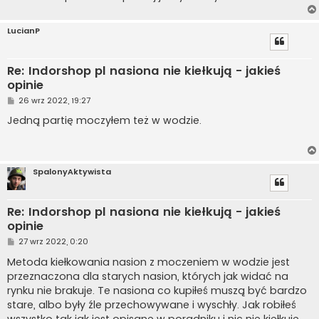
LucianP
Re: Indorshop pl nasiona nie kiełkują - jakieś
opinie
P
26 wrz 2022, 19:27
o
s
Jedną partię moczyłem też w wodzie.
t
SpalonyAktywista
Re: Indorshop pl nasiona nie kiełkują - jakieś
opinie
P
27 wrz 2022, 0:20
o
s
Metoda kiełkowania nasion z moczeniem w wodzie jest
t
przeznaczona dla starych nasion, których jak widać na
rynku nie brakuje. Te nasiona co kupiłeś muszą być bardzo
stare, albo były źle przechowywane i wyschły. Jak robiłeś
wszystko tak jak jest opisane w poradniku i nic nie kiełkuje