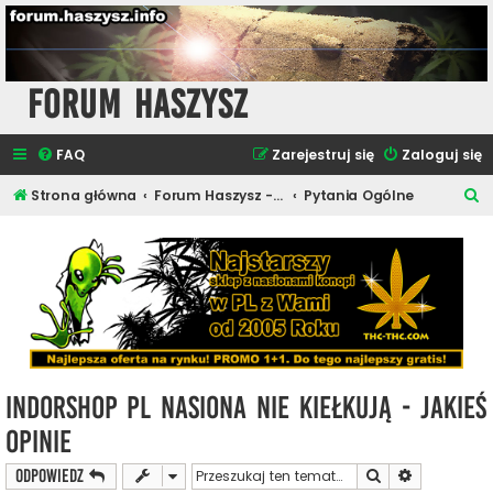
Forum Haszysz
FAQ
Zarejestruj się
Zaloguj się
S
Strona główna
Forum Haszysz - Rozmowy o Marihuanie
Pytania Ogólne
z
u
k
a
j
Indorshop pl nasiona nie kiełkują - jakieś
opinie
Szukaj
Wyszukiwan
ODPOWIEDZ