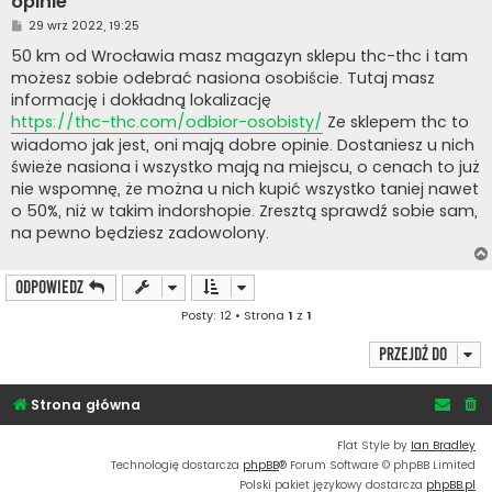
opinie
P
29 wrz 2022, 19:25
o
s
50 km od Wrocławia masz magazyn sklepu thc-thc i tam
t
możesz sobie odebrać nasiona osobiście. Tutaj masz
informację i dokładną lokalizację
https://thc-thc.com/odbior-osobisty/
Ze sklepem thc to
wiadomo jak jest, oni mają dobre opinie. Dostaniesz u nich
świeże nasiona i wszystko mają na miejscu, o cenach to już
nie wspomnę, że można u nich kupić wszystko taniej nawet
o 50%, niż w takim indorshopie. Zresztą sprawdź sobie sam,
na pewno będziesz zadowolony.
ODPOWIEDZ
Posty: 12 • Strona
1
z
1
Przejdź do
Strona główna
Flat Style by
Ian Bradley
Technologię dostarcza
phpBB
® Forum Software © phpBB Limited
Polski pakiet językowy dostarcza
phpBB.pl