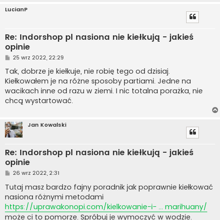
LucianP
Re: Indorshop pl nasiona nie kiełkują - jakieś
opinie
P
25 wrz 2022, 22:29
o
s
Tak, dobrze je kiełkuje, nie robię tego od dzisiaj.
t
Kiełkowałem je na różne sposoby partiami. Jedne na
wacikach inne od razu w ziemi. I nic totalna porażka, nie
chcą wystartować.
Jan Kowalski
Re: Indorshop pl nasiona nie kiełkują - jakieś
opinie
P
26 wrz 2022, 2:31
o
s
Tutaj masz bardzo fajny poradnik jak poprawnie kiełkować
t
nasiona różnymi metodami
https://uprawakonopi.com/kielkowanie-i- ... marihuany/
może ci to pomorze. Spróbuj je wymoczyć w wodzie.