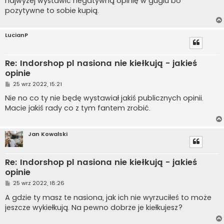
najwyżej wystawić negatywną opinię w guglu bo
pozytywne to sobie kupią.
LucianP
Re: Indorshop pl nasiona nie kiełkują - jakieś
opinie
P
25 wrz 2022, 15:21
o
s
Nie no co ty nie będę wystawiał jakiś publicznych opinii.
t
Macie jakiś rady co z tym fantem zrobić.
Jan Kowalski
Re: Indorshop pl nasiona nie kiełkują - jakieś
opinie
P
25 wrz 2022, 18:26
o
s
A gdzie ty masz te nasiona, jak ich nie wyrzuciłeś to może
t
jeszcze wykiełkują. Na pewno dobrze je kiełkujesz?