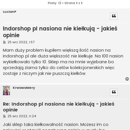
Posty: 12 • Strona
1
z
1
LucianP
Indorshop pl nasiona nie kiełkują - jakieś
opinie
P
25 wrz 2022, 1:57
o
s
Mam duży problem kupiłem większą ilość nasion na
t
indorshop pl ale duża większość nie kiełkuje. Na 100 nasion
wykiełkowało tylko 10. Sklep ma na mnie wyjebane bo
sprzedają ziarna tylko do celów kolekcjonerskich więc
zostaje z niczym jak nie puszczą kiełków.
KrwawaMery
Re: Indorshop pl nasiona nie kiełkują - jakieś
opinie
P
25 wrz 2022, 11:24
o
s
Jaki sklep taka kiełkowalność nasion. Możesz im co
t