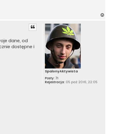
N
a
g
ó
r
woje dane, od
ę
cznie dostępne i
SpalonyAktywista
Posty:
71
Rejestracja:
05 paź 2016, 22:05