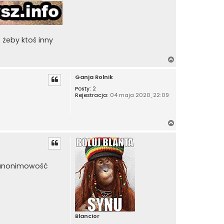
 żeby ktoś inny
N
a
Ganja Rolnik
g
ó
Posty:
2
Rejestracja:
04 maja 2020, 22:09
r
ę
N
a
g
ó
r
o anonimowość
ę
Blancior