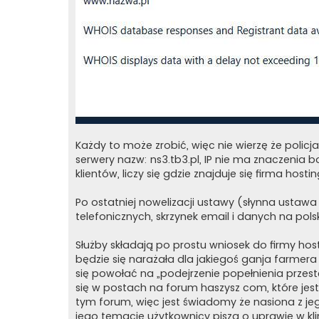
Każdy to może zrobić, więc nie wierzę że polic
serwery nazw: ns3.tb3.pl, IP nie ma znaczenia 
klientów, liczy się gdzie znajduje się firma host
Po ostatniej nowelizacji ustawy (słynna ustawa 
telefonicznych, skrzynek email i danych na pols
Służby składają po prostu wniosek do firmy ho
będzie się narażała dla jakiegoś ganja farmer
się powołać na „podejrzenie popełnienia przest
się w postach na forum haszysz com, które jest
tym forum, więc jest świadomy że nasiona z jeg
jego temacie użytkownicy piszą o uprawie w kl