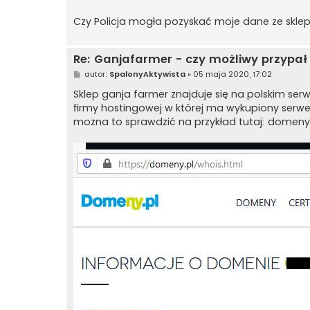
Czy Policja mogła pozyskać moje dane ze skle
Re: Ganjafarmer - czy możliwy przypał 
P
autor:
SpalonyAktywista
»
05 maja 2020, 17:02
o
s
Sklep ganja farmer znajduje się na polskim se
t
firmy hostingowej w której ma wykupiony serwer
można to sprawdzić na przykład tutaj: domeny