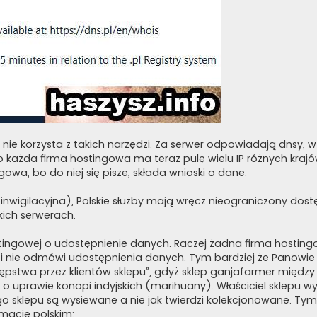
ja nie korzysta z takich narzędzi. Za serwer odpowiadają dnsy,
bo każda firma hostingowa ma teraz pulę wielu IP różnych kraj
ingowa, bo do niej się pisze, składa wnioski o dane.
inwigilacyjna), Polskie służby mają wręcz nieograniczony dost
kich serwerach.
stingowej o udostępnienie danych. Raczej żadna firma hosting
a i nie odmówi udostępnienia danych. Tym bardziej że Panowi
ępstwa przez klientów sklepu”, gdyż sklep ganjafarmer między
 o uprawie konopi indyjskich (marihuany). Właściciel sklepu 
o sklepu są wysiewane a nie jak twierdzi kolekcjonowane. Tym
imacie polskim: