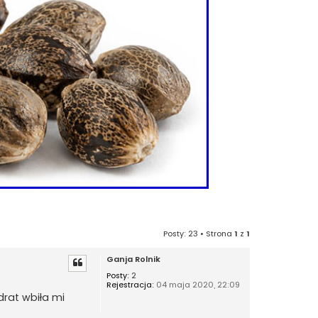
Posty: 23 • Strona
1
z
1
Ganja Rolnik
Posty:
2
Rejestracja:
04 maja 2020, 22:09
drat wbiła mi