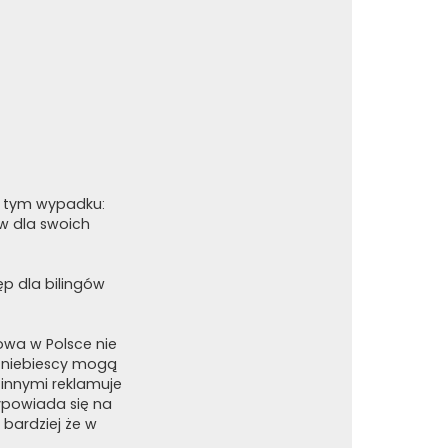
 w tym wypadku:
ów dla swoich
ęp dla bilingów
owa w Polsce nie
e niebiescy mogą
 innymi reklamuje
wypowiada się na
 bardziej że w