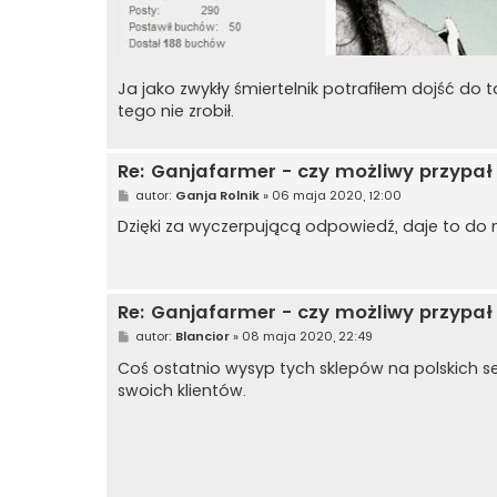
Ja jako zwykły śmiertelnik potrafiłem dojść do 
tego nie zrobił.
Re: Ganjafarmer - czy możliwy przypał 
P
autor:
Ganja Rolnik
»
06 maja 2020, 12:00
o
s
Dzięki za wyczerpującą odpowiedź, daje to do 
t
Re: Ganjafarmer - czy możliwy przypał 
P
autor:
Blancior
»
08 maja 2020, 22:49
o
s
Coś ostatnio wysyp tych sklepów na polskich 
t
swoich klientów.