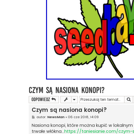
Czym są nasiona konopi?
S
ODPOWIEDZ
Czym są nasiona konopi?
P
autor:
NewsMan
»
06 cze 2018, 14:09
o
s
Nasiona konopi, które można kupić w lokalnym s
t
trwałe włókna...
https://taniesianie.com/czym-