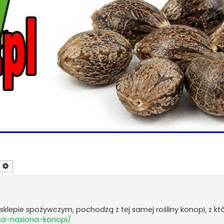
zukaj
Wyszukiwanie zaawansowane
klepie spożywczym, pochodzą z tej samej rośliny konopi, z któr
sa-nasiona-konopi/