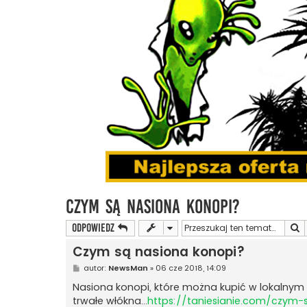
Czym są nasiona konopi?
S
ODPOWIEDZ
Czym są nasiona konopi?
P
autor:
NewsMan
»
06 cze 2018, 14:09
o
s
Nasiona konopi, które można kupić w lokalnym s
t
trwałe włókna...
https://taniesianie.com/czym-