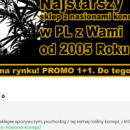
zukaj
Wyszukiwanie zaawansowane
klepie spożywczym, pochodzą z tej samej rośliny konopi, z któr
sa-nasiona-konopi/