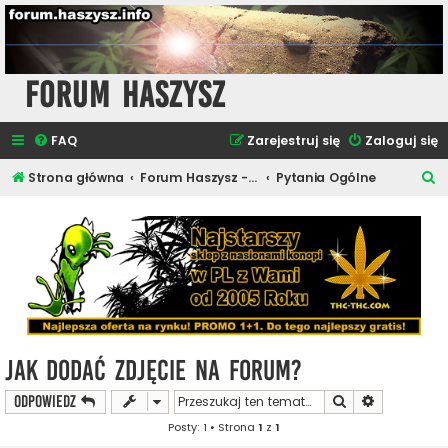
Forum Haszysz
FAQ
Zarejestruj się
Zaloguj się
S
Strona główna
Forum Haszysz - Rozmowy o Marihuanie
Pytania Ogólne
z
u
k
a
j
Jak Dodać Zdjęcie na Forum?
Szukaj
Wyszukiwan
ODPOWIEDZ
Posty: 1 • Strona
1
z
1