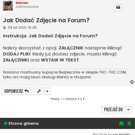
Marian
Administrator
Jak Dodać Zdjęcie na Forum?
P
09 lut 2021, 16:26
o
s
Instrukcja: Jak Dodać Zdjęcie na Forum?
t
Należy skorzystać z opcji:
ZAŁĄCZNIK
następnie kliknąć:
DODAJ PLIKI
. Kiedy już dodasz zdjęcie, musisz kliknąć:
ZAŁĄCZNIKI
oraz
WSTAW W TEKST
.
Nasiona marihuany kupujcie Bezpiecznie w sklepie THC-THC.COM,
tylko oni mają biuro obsługi klienta w Hiszpanii.
ODPOWIEDZ
Posty: 1 • Strona
1
z
1
Przejdź do
Strona główna
Flat Style by
Ian Bradley