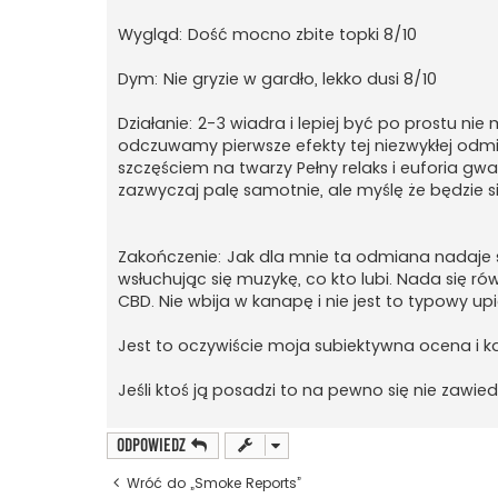
Wygląd: Dość mocno zbite topki 8/10
Dym: Nie gryzie w gardło, lekko dusi 8/10
Działanie: 2-3 wiadra i lepiej być po prostu ni
odczuwamy pierwsze efekty tej niezwykłej odm
szczęściem na twarzy Pełny relaks i euforia g
zazwyczaj palę samotnie, ale myślę że będzie si
Zakończenie: Jak dla mnie ta odmiana nadaje s
wsłuchując się muzykę, co kto lubi. Nada się ró
CBD. Nie wbija w kanapę i nie jest to typowy upi
Jest to oczywiście moja subiektywna ocena i ka
Jeśli ktoś ją posadzi to na pewno się nie zawie
ODPOWIEDZ
Wróć do „Smoke Reports”