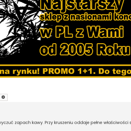
zukaj
Wyszukiwanie zaawansowane
czuć zapach kawy. Przy kruszeniu oddaje pełne właściwości 