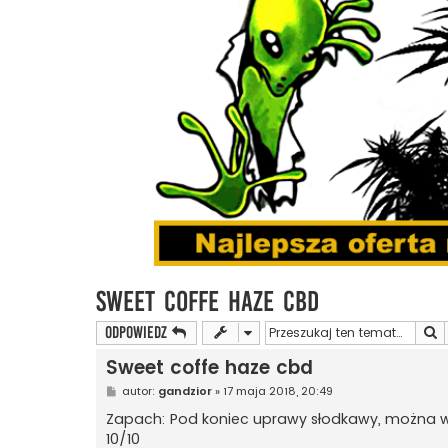
Sweet coffe haze cbd
S
ODPOWIEDZ
Sweet coffe haze cbd
P
autor:
gandzior
»
17 maja 2018, 20:49
o
s
Zapach: Pod koniec uprawy słodkawy, można wy
t
10/10