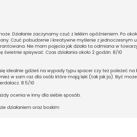
e może. Działanie zaczynamy czuć z lekkim opóźnieniem. Po oko
iany. Czuć pobudzenie i kreatywne myślenie z jednoczesnym 
warantowana. Nie mam pojęcia jak działa ta odmiana w towarz
ę świetnie spisywać. Czas działania około 2 godzin. 8/10
ię idealnie gdzieś na wypady typu spacer czy też poleżeć na
wnież w sam raz dla osób które mają lęki (tak jak ja). Być moż
erdalacz. 8.5/10
żdy ocenia w inny dla siebie sposób.
dzie działaniem oraz boskim