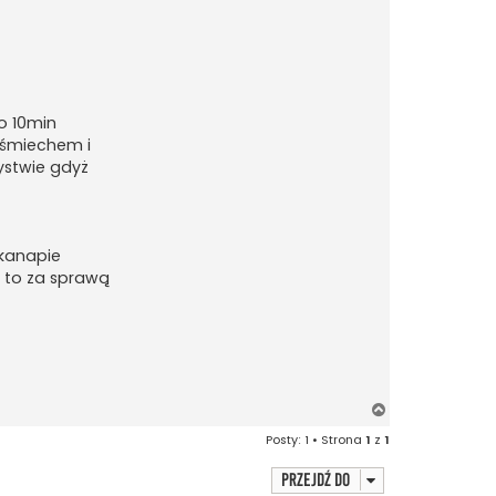
ło 10min
uśmiechem i
ystwie gdyż
 kanapie
e to za sprawą
N
a
Posty: 1 • Strona
1
z
1
g
ó
Przejdź do
r