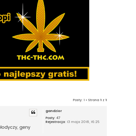
Posty: 1 • Strona
1
z
1
gandzior
Posty:
47
Rejestracja:
13 maja 2018, 16:25
słodyczy, geny